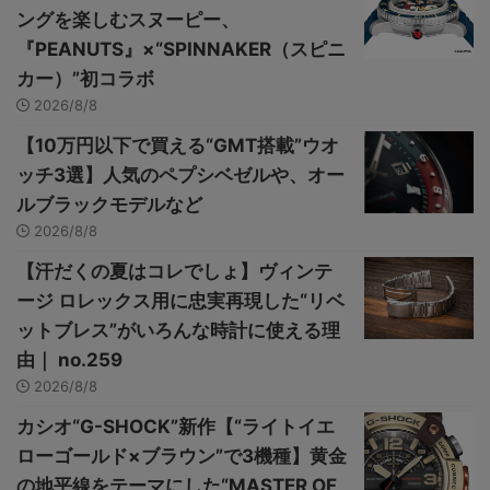
ングを楽しむスヌーピー、
『PEANUTS』×“SPINNAKER（スピニ
カー）”初コラボ
2026/8/8
【10万円以下で買える“GMT搭載”ウオ
ッチ3選】人気のペプシベゼルや、オー
ルブラックモデルなど
2026/8/8
【汗だくの夏はコレでしょ】ヴィンテ
ージ ロレックス用に忠実再現した“リベ
ットブレス”がいろんな時計に使える理
由｜ no.259
2026/8/8
カシオ“G-SHOCK”新作【“ライトイエ
ローゴールド×ブラウン”で3機種】黄金
の地平線をテーマにした“MASTER OF