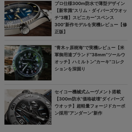
プロ仕様300m防水で薄型デザイン
【新常識“スリム・ダイバーズウオッ
チ”3種】スピニカー“スペンス
300”新作モデルを実機レビュー【修
正版】
“青木ヶ原樹海”で実機レビュー【米
軍御用達ブランド“38mm”ツールウ
オッチ】ハミルトン“カーキ”コレク
ションを深掘り
セイコー機械式ムーヴメント搭載
【300m防水“価格破壊”ダイバーズ
ウオッチ】超軽量フォージドカーボ
ン採用“アンダーン”新作