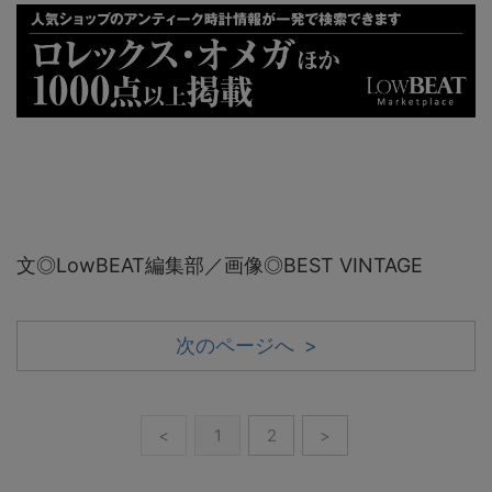
文◎LowBEAT編集部／画像◎BEST VINTAGE
次のページへ >
<
1
2
>