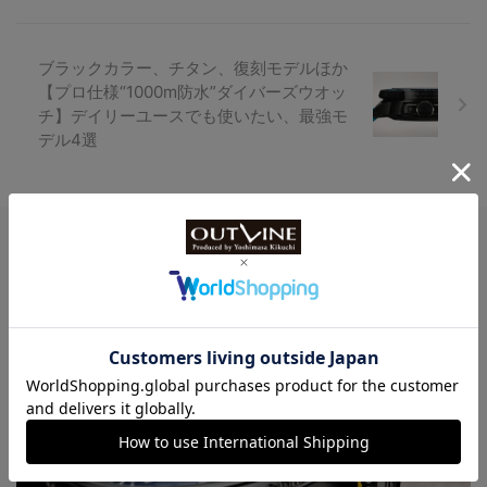
ブラックカラー、チタン、復刻モデルほか
【プロ仕様“1000m防水”ダイバーズウオッ
チ】デイリーユースでも使いたい、最強モ
デル4選
Watch LIFE NEWS
LowBEAT Marketplace
ONLINE SHOP
特許取得“耐衝撃”ウオッチなど