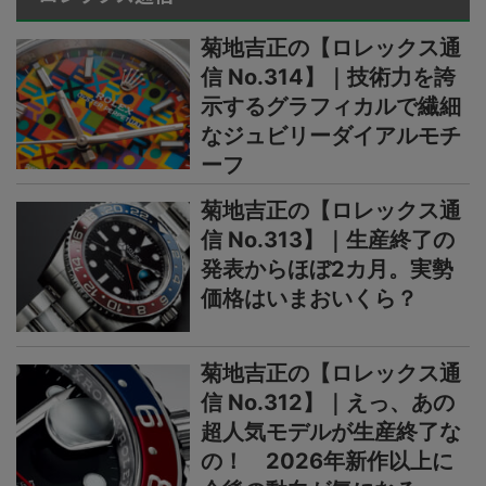
菊地吉正の【ロレックス通
信 No.314】｜技術力を誇
示するグラフィカルで繊細
なジュビリーダイアルモチ
ーフ
菊地吉正の【ロレックス通
信 No.313】｜生産終了の
発表からほぼ2カ月。実勢
価格はいまおいくら？
菊地吉正の【ロレックス通
信 No.312】｜えっ、あの
超人気モデルが生産終了な
の！ 2026年新作以上に