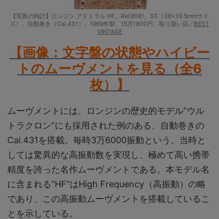
【写真の時計】ロンジン アドミラル HF。Ref.8581。SS（38×39.5mmサイ
ズ）。自動巻き（Cal.431）。1969年製。15万1800円。取り扱い店／
BEST
VINTAGE
【画像：文字盤の状態やハイビー
トのムーヴメントを見る（全6
枚）
】
ムーヴメントには、ロンジンの歴史的モデル“ウル
トラクロン”にも採用された例のある、自動巻きの
Cal.431を搭載。毎時3万6000振動という、当時と
しては驚異的な高振動数を実現し、極めて高い携帯
精度を誇った名作ムーヴメントである。本モデル名
に含まれる“HF”はHigh Frequency（高振動）の略
であり、この高振動ムーヴメントを搭載しているこ
とを示している。