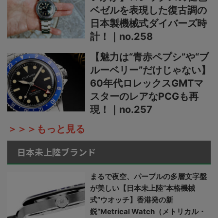
ベゼルを表現した復古調の
日本製機械式ダイバーズ時
計！｜no.258
【魅力は“青赤ペプシ”や“ブ
ルーベリー”だけじゃない】
60年代ロレックスGMTマ
スターのレアなPCGも再
現！｜no.257
＞＞＞もっと見る
日本未上陸ブランド
まるで夜空、パープルの多層文字盤
が美しい【日本未上陸“本格機械
式”ウオッチ】香港発の新
鋭“Metrical Watch（メトリカル・