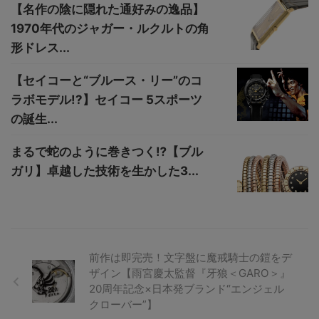
【名作の陰に隠れた通好みの逸品】
1970年代のジャガー・ルクルトの角
形ドレス...
【セイコーと“ブルース・リー”のコ
ラボモデル!?】セイコー 5スポーツ
の誕生...
まるで蛇のように巻きつく⁉【ブル
ガリ】卓越した技術を生かした3...
前作は即完売！文字盤に魔戒騎士の鎧をデ
ザイン【雨宮慶太監督『牙狼＜GARO＞』
20周年記念×日本発ブランド“エンジェル
クローバー”】