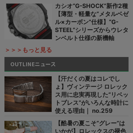
カシオ“G-SHOCK”新作2種
【薄型・軽量な“メタルベゼ
ル×カーボン”仕様】“G-
STEEL”シリーズからウレタ
ンベルト仕様の新機軸
＞＞＞もっと見る
OUTLINEニュース
【汗だくの夏はコレでし
ょ】ヴィンテージ ロレック
ス用に忠実再現した“リベッ
トブレス”がいろんな時計に
使える理由｜ no.259
【酷暑の夏こそ“グレー”は
いかが】ロレックスの褪色