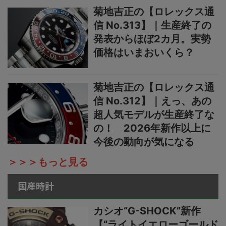
菊地吉正の【ロレックス通
信 No.313】｜生産終了の
発表からほぼ2カ月。実勢
価格はいまおいくら？
菊地吉正の【ロレックス通
信 No.312】｜えっ、あの
超人気モデルが生産終了な
の！ 2026年新作以上に
今後の動向が気になる
＞＞＞もっと見る
国産時計
カシオ“G-SHOCK”新作
【“ライトイエローゴールド