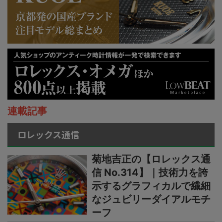
連載記事
ロレックス通信
菊地吉正の【ロレックス通
信 No.314】｜技術力を誇
示するグラフィカルで繊細
なジュビリーダイアルモチ
ーフ