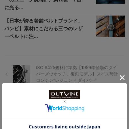
に光る...
【日本が誇る老舗ベルトブランド、
バンビ】素材にこだわる三つのレザ
ーベルトに注...
ISO 6425規格に準拠【1959年登場のダイ
バーズウオッチ、復刻モデル】スイス時計
ロンジン“レジェンド ダイバー”
【仕様違いが奥深いグランドセイコー】防
水ケースや精度を追求した手巻きムーヴメ
ントを搭載する1966年製“57GS”の魅力