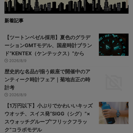
新着記事
【ツートンベゼル採用】夏色のグラデ
ーションGMTモデル、国産時計ブラン
ド“KENTEX（ケンテックス）”から
2026/8/9
歴史的な名品が揃う銀座で開催中のア
ンティーク時計フェア｜菊地吉正の時
計考
2026/8/9
【1万円以下】小ぶりでかわいいキッズ
ウオッチ、スイス発“SIGG（シグ）”×
スウォッチグループ“フリックフラッ
ク”コラボモデル