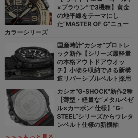
×ブラウン”で3機種】黄金
の地平線をテーマにし
た“MASTER OF G”ニュー
カラーシリーズ
国産時計“カシオ”プロトレ
ック新作【シリーズ最軽量
の本格アウトドアウオッ
チ】小物を収納できる新構
造リバーシブルベルト採用
カシオ“G-SHOCK”新作2種
【薄型・軽量な“メタルベゼ
ル×カーボン”仕様】“G-
STEEL”シリーズからウレタ
ンベルト仕様の新機軸
＞＞＞もっと見る