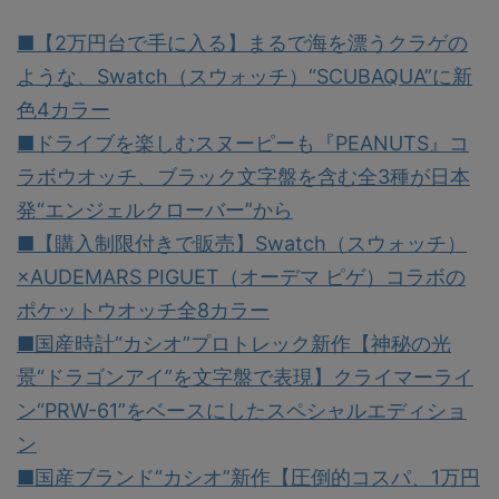
■【2万円台で手に入る】まるで海を漂うクラゲの
ような、Swatch（スウォッチ）“SCUBAQUA”に新
色4カラー
■ドライブを楽しむスヌーピーも『PEANUTS』コ
ラボウオッチ、ブラック文字盤を含む全3種が日本
発“エンジェルクローバー”から
■【購入制限付きで販売】Swatch（スウォッチ）
×AUDEMARS PIGUET（オーデマ ピゲ）コラボの
ポケットウオッチ全8カラー
■国産時計“カシオ”プロトレック新作【神秘の光
景“ドラゴンアイ”を文字盤で表現】クライマーライ
ン“PRW-61”をベースにしたスペシャルエディショ
ン
■国産ブランド“カシオ”新作【圧倒的コスパ、1万円