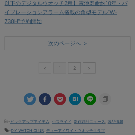
以下のデジタルウオッチ2種】電池寿命約10年・バ
イブレーションアラーム搭載の角型モデル“W-
738H”予約開始
次のページへ >
<
1
2
>
-
ピックアップアイテム
,
小スライド
,
新作時計ニュース
,
製品情報
-
DIY WATCH CLUB
,
ディーアイワイ・ウオッチクラブ