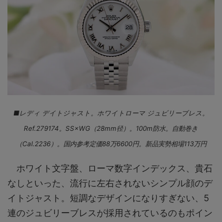
■レディ デイトジャスト。ホワイトローマ ジュビリーブレス。
Ref.279174。SS×WG（28mm径）。100m防水。自動巻き
（Cal.2236）。国内参考定価88万6600円。新品実勢相場113万円
ホワイト文字盤、ローマ数字インデックス、貴石
なしといった、流行に左右されないシンプル顔のデ
イトジャスト。短調なデザインになりすぎない、5
連のジュビリーブレスが採用されているのもポイン