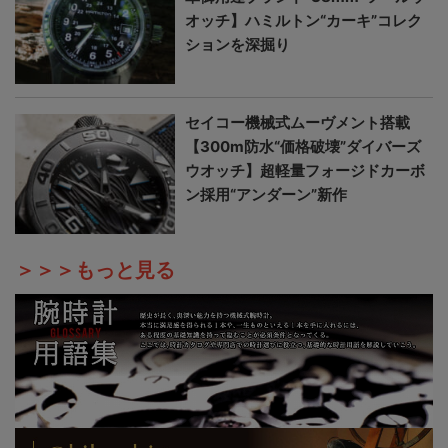
オッチ】ハミルトン“カーキ”コレク
ションを深掘り
セイコー機械式ムーヴメント搭載
【300m防水“価格破壊”ダイバーズ
ウオッチ】超軽量フォージドカーボ
ン採用“アンダーン”新作
＞＞＞もっと見る