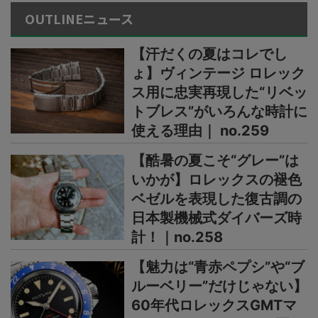
OUTLINEニュース
【汗だくの夏はコレでし
ょ】ヴィンテージ ロレック
ス用に忠実再現した“リベッ
トブレス”がいろんな時計に
使える理由｜ no.259
【酷暑の夏こそ“グレー”は
いかが】ロレックスの褪色
ベゼルを表現した復古調の
日本製機械式ダイバーズ時
計！｜no.258
【魅力は“青赤ペプシ”や“ブ
ルーベリー”だけじゃない】
60年代ロレックスGMTマ