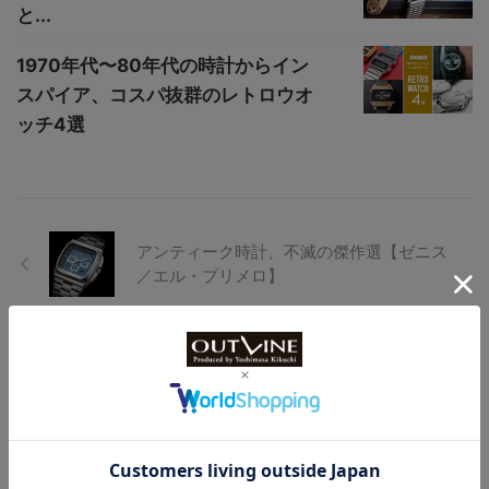
と...
1970年代〜80年代の時計からイン
スパイア、コスパ抜群のレトロウオ
ッチ4選
アンティーク時計、不滅の傑作選【ゼニス
／エル・プリメロ】
【価格破壊トゥールビヨンを実機レビュ
ー】東京発のブランド“ゼロ”、クリスタル
ガラスケースに採用したトゥールビヨン