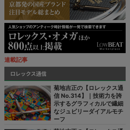
連載記事
ロレックス通信
菊地吉正の【ロレックス通
信 No.314】｜技術力を誇
示するグラフィカルで繊細
なジュビリーダイアルモチ
ーフ