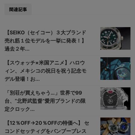
関連記事
【SEIKO（セイコー）３大ブランド
売れ筋１位モデルを一挙に発表！】
過去２年...
【スウォッチ×米国アニメ】ハロウ
ィン、メキシコの祝日を祝う記念モ
デル登場！お...
「別荘が買えちゃう…」世界で99
台、“北野武監督”愛用ブランドの限
定クロック...
【12％OFF→20％OFFの特価へ】 セ
コンドセッティグをバンブーブレス