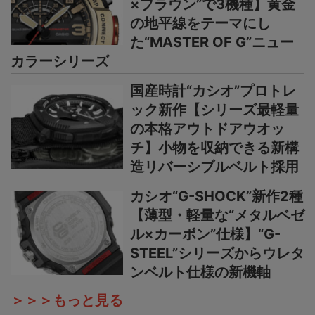
×ブラウン”で3機種】黄金
の地平線をテーマにし
た“MASTER OF G”ニュー
カラーシリーズ
国産時計“カシオ”プロトレ
ック新作【シリーズ最軽量
の本格アウトドアウオッ
チ】小物を収納できる新構
造リバーシブルベルト採用
カシオ“G-SHOCK”新作2種
【薄型・軽量な“メタルベゼ
ル×カーボン”仕様】“G-
STEEL”シリーズからウレタ
ンベルト仕様の新機軸
＞＞＞もっと見る