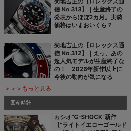
菊地吉正の【ロレックス通
信 No.313】｜生産終了の
発表からほぼ2カ月。実勢
価格はいまおいくら？
菊地吉正の【ロレックス通
信 No.312】｜えっ、あの
超人気モデルが生産終了な
の！ 2026年新作以上に
今後の動向が気になる
＞＞＞もっと見る
国産時計
カシオ“G-SHOCK”新作
【“ライトイエローゴールド