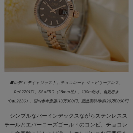
■レディ デイトジャスト。チョコレート ジュビリーブレス。
Ref.279171。SS×ERG（28mm径）。100m防水。自動巻き
（Cal.2236）。国内参考定価113万800円。新品実勢相場129万8000円
シンプルなバーインデックスながらステンレスス
チールとエバーローズゴールドのコンビ、チョコレ