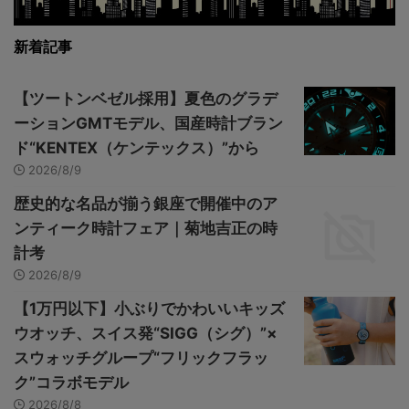
新着記事
【ツートンベゼル採用】夏色のグラデ
ーションGMTモデル、国産時計ブラン
ド“KENTEX（ケンテックス）”から
2026/8/9
歴史的な名品が揃う銀座で開催中のア
ンティーク時計フェア｜菊地吉正の時
計考
2026/8/9
【1万円以下】小ぶりでかわいいキッズ
ウオッチ、スイス発“SIGG（シグ）”×
スウォッチグループ“フリックフラッ
ク”コラボモデル
2026/8/8