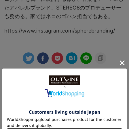
たアパレルブランド、STEREO8のプロデューサー
も務める。家ではネコのゴハン担当でもある。
https://www.instagram.com/spherebranding/
-
日本未上陸ブランド
,
話題のトピックス
関連記事
【ゼニス新作速報】600m防水×チ
タンケース、最強級のダイバーズウ