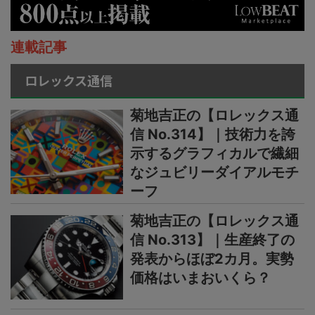
連載記事
ロレックス通信
菊地吉正の【ロレックス通
信 No.314】｜技術力を誇
示するグラフィカルで繊細
なジュビリーダイアルモチ
ーフ
菊地吉正の【ロレックス通
信 No.313】｜生産終了の
発表からほぼ2カ月。実勢
価格はいまおいくら？