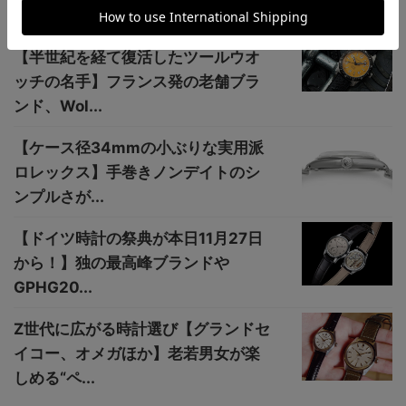
オッチ“デ...
【半世紀を経て復活したツールウオ
ッチの名手】フランス発の老舗ブラ
ンド、Wol...
【ケース径34mmの小ぶりな実用派
ロレックス】手巻きノンデイトのシ
ンプルさが...
【ドイツ時計の祭典が本日11月27日
から！】独の最高峰ブランドや
GPHG20...
Z世代に広がる時計選び【グランドセ
イコー、オメガほか】老若男女が楽
しめる“ペ...