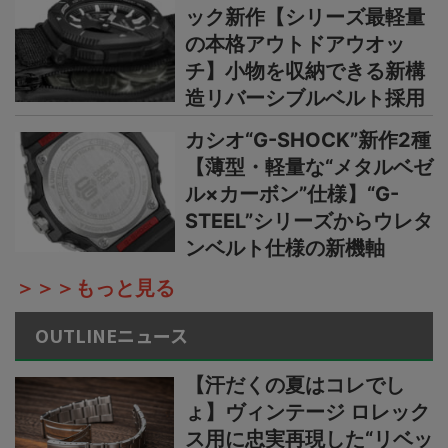
ック新作【シリーズ最軽量
の本格アウトドアウオッ
チ】小物を収納できる新構
造リバーシブルベルト採用
カシオ“G-SHOCK”新作2種
【薄型・軽量な“メタルベゼ
ル×カーボン”仕様】“G-
STEEL”シリーズからウレタ
ンベルト仕様の新機軸
＞＞＞もっと見る
OUTLINEニュース
【汗だくの夏はコレでし
ょ】ヴィンテージ ロレック
ス用に忠実再現した“リベッ