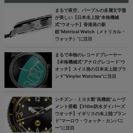
まるで夜空、パープルの多層文字盤
が美しい【日本未上陸“本格機械
式”ウオッチ】香港発の新
鋭“Metrical Watch（メトリカル・
ウォッチ）”に注目
まるで本物のレコードプレーヤー
【本格機械式“アナログレコード”ウ
オッチ】スイス発の日本未上陸ブラ
ンド“Vinyler Watches”に注目
シチズン・ミヨタ製“高機能”ムーヴ
メント搭載【310m防水ダイバーズ
ウオッチ】イギリスの未上陸ブラン
ド“マーロウ・ウォッチ・カンパニ
ー”に注目