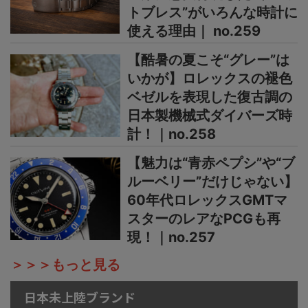
トブレス”がいろんな時計に
使える理由｜ no.259
【酷暑の夏こそ“グレー”は
いかが】ロレックスの褪色
ベゼルを表現した復古調の
日本製機械式ダイバーズ時
計！｜no.258
【魅力は“青赤ペプシ”や“ブ
ルーベリー”だけじゃない】
60年代ロレックスGMTマ
スターのレアなPCGも再
現！｜no.257
＞＞＞もっと見る
日本未上陸ブランド