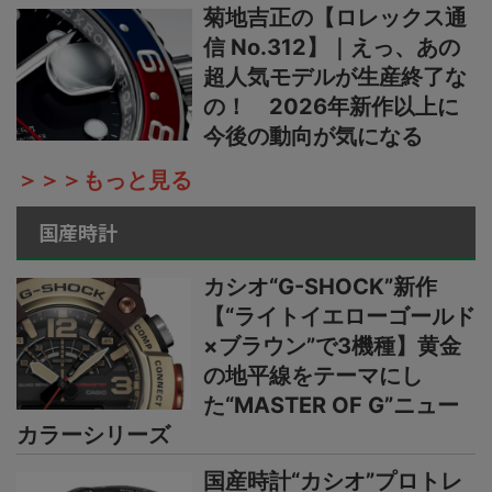
菊地吉正の【ロレックス通
信 No.312】｜えっ、あの
超人気モデルが生産終了な
の！ 2026年新作以上に
今後の動向が気になる
＞＞＞もっと見る
国産時計
カシオ“G-SHOCK”新作
【“ライトイエローゴールド
×ブラウン”で3機種】黄金
の地平線をテーマにし
た“MASTER OF G”ニュー
カラーシリーズ
国産時計“カシオ”プロトレ