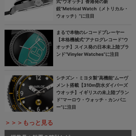
式”ウオッチ】香港発の新
鋭“Metrical Watch（メトリカル・
ウォッチ）”に注目
まるで本物のレコードプレーヤー
【本格機械式“アナログレコード”ウ
オッチ】スイス発の日本未上陸ブラ
ンド“Vinyler Watches”に注目
シチズン・ミヨタ製“高機能”ムーヴ
メント搭載【310m防水ダイバーズ
ウオッチ】イギリスの未上陸ブラン
ド“マーロウ・ウォッチ・カンパニ
ー”に注目
＞＞＞もっと見る