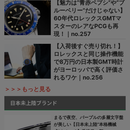
【魅力は“青赤ペプシ”や“ブ
ルーベリー”だけじゃない】
60年代ロレックスGMTマ
スターのレアなPCGも再
現！｜no.257
【入荷後すぐ売り切れ！】
ロレックスと同じ操作機能
で8万円の日本製GMT時計
がヨーロッパで高く評価さ
れるワケ｜no.256
＞＞＞もっと見る
日本未上陸ブランド
まるで夜空、パープルの多層文字盤
が美しい【日本未上陸“本格機械