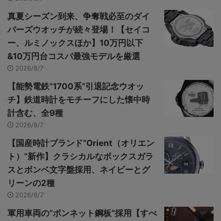
真夏シーズン到来、争奪戦必至のダイ
バーズウオッチが続々登場！【セイコ
ー、ルミノックスほか】10万円以下
&10万円台コスパ最強モデルを厳選
2026/8/7
【能勢電鉄“1700系”引退記念ウオッ
チ】鉄道時計をモチーフにした懐中時
計含む、全9種
2026/8/7
【国産時計ブランド“Orient（オリエン
ト）”新作】クラシカルなボックスガラ
スとボンベ文字盤採用、ネイビーとグ
リーンの2種
2026/8/7
軍用車両の“ボンネット鋼板”採用【すべ