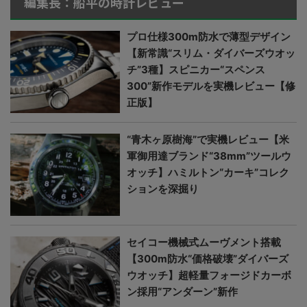
編集長：船平の時計レビュー
プロ仕様300m防水で薄型デザイン
【新常識“スリム・ダイバーズウオッ
チ”3種】スピニカー“スペンス
300”新作モデルを実機レビュー【修
正版】
“青木ヶ原樹海”で実機レビュー【米
軍御用達ブランド“38mm”ツールウ
オッチ】ハミルトン“カーキ”コレク
ションを深掘り
セイコー機械式ムーヴメント搭載
【300m防水“価格破壊”ダイバーズ
ウオッチ】超軽量フォージドカーボ
ン採用“アンダーン”新作