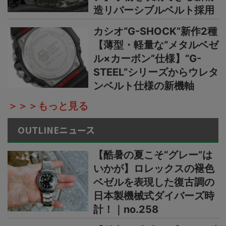
造リバーシブルベルト採用
カシオ“G-SHOCK”新作2種
【薄型・軽量な“メタルベゼ
ル×カーボン”仕様】“G-
STEEL”シリーズからウレタ
ンベルト仕様の新機軸
＞＞＞もっと見る
OUTLINEニュース
【酷暑の夏こそ“グレー”は
いかが】ロレックスの褪色
ベゼルを表現した復古調の
日本製機械式ダイバーズ時
計！｜no.258