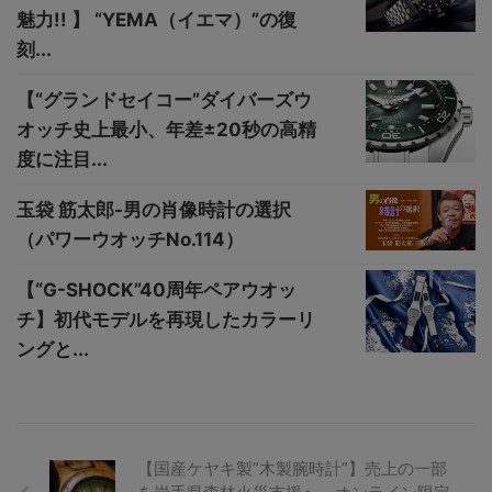
魅力!! 】 “YEMA（イエマ）”の復
刻...
【“グランドセイコー”ダイバーズウ
オッチ史上最小、年差±20秒の高精
度に注目...
玉袋 筋太郎-男の肖像時計の選択
（パワーウオッチNo.114）
【“G-SHOCK”40周年ペアウオッ
チ】初代モデルを再現したカラーリ
ングと...
【国産ケヤキ製”木製腕時計”】売上の一部