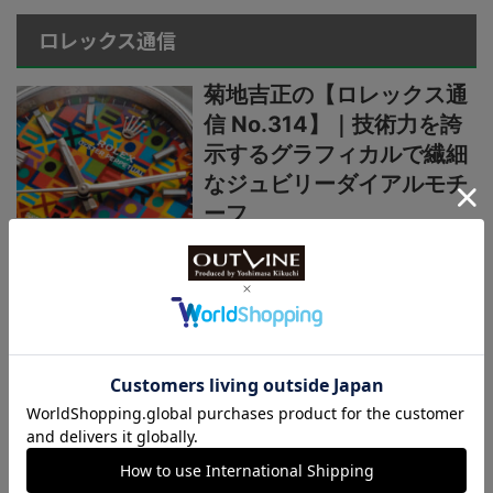
ロレックス通信
菊地吉正の【ロレックス通
信 No.314】｜技術力を誇
示するグラフィカルで繊細
なジュビリーダイアルモチ
ーフ
菊地吉正の【ロレックス通
信 No.313】｜生産終了の
発表からほぼ2カ月。実勢
価格はいまおいくら？
菊地吉正の【ロレックス通
信 No.312】｜えっ、あの
超人気モデルが生産終了な