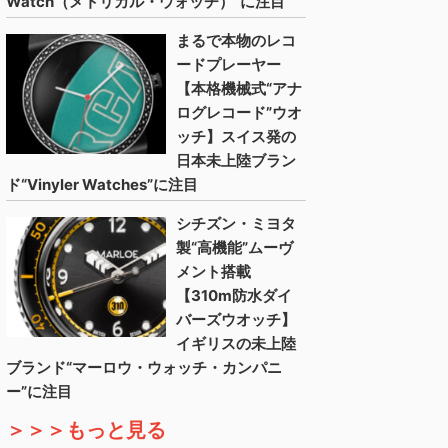
Watch（メトリカル・ウォッチ）”に注目
まるで本物のレコ
ードプレーヤー
【本格機械式“アナ
ログレコード”ウオ
ッチ】スイス発の
日本未上陸ブラン
ド“Vinyler Watches”に注目
シチズン・ミヨタ
製“高機能”ムーヴ
メント搭載
【310m防水ダイ
バーズウオッチ】
イギリスの未上陸
ブランド“マーロウ・ウォッチ・カンパニ
ー”に注目
＞＞＞もっと見る