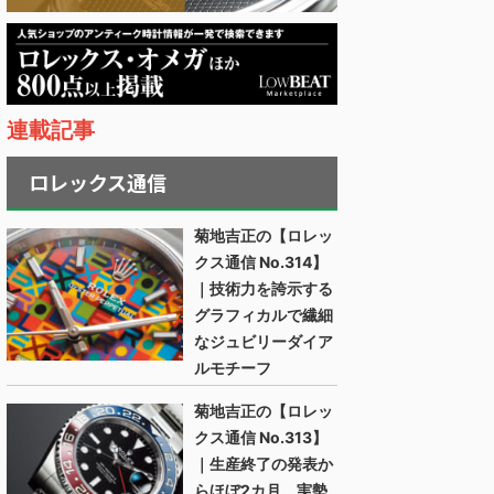
連載記事
ロレックス通信
菊地吉正の【ロレッ
クス通信 No.314】
｜技術力を誇示する
グラフィカルで繊細
なジュビリーダイア
ルモチーフ
菊地吉正の【ロレッ
クス通信 No.313】
｜生産終了の発表か
らほぼ2カ月。実勢