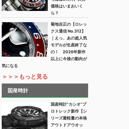
価格はいまおいく
ら？
菊地吉正の【ロレッ
クス通信 No.312】
｜えっ、あの超人気
モデルが生産終了な
の！ 2026年新作
以上に今後の動向が
気になる
＞＞＞もっと見る
国産時計
国産時計“カシオ”プ
ロトレック新作【シ
リーズ最軽量の本格
アウトドアウオッ