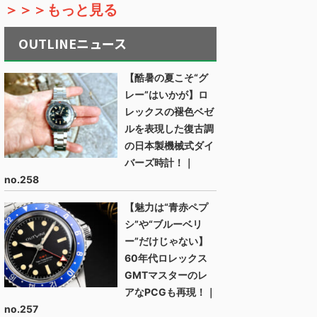
＞＞＞もっと見る
OUTLINEニュース
【酷暑の夏こそ“グ
レー”はいかが】ロ
レックスの褪色ベゼ
ルを表現した復古調
の日本製機械式ダイ
バーズ時計！｜
no.258
【魅力は“青赤ペプ
シ”や“ブルーベリ
ー”だけじゃない】
60年代ロレックス
GMTマスターのレ
アなPCGも再現！｜
no.257