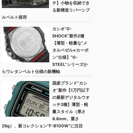
チ】小物を収納でき
る新構造リバーシブ
ルベルト採用
カシオ“G-
SHOCK”新作2種
【薄型・軽量な“メ
タルベゼル×カーボ
ン”仕様】“G-
STEEL”シリーズか
らウレタンベルト仕様の新機軸
国産ブランド“カシ
オ”新作【1万円以下
の最新デジタルウオ
ッチ3種】薄型・軽
量スタイル（厚さ
8.8mm、重さ
26g）、新コレクション“F-B100W”に注目