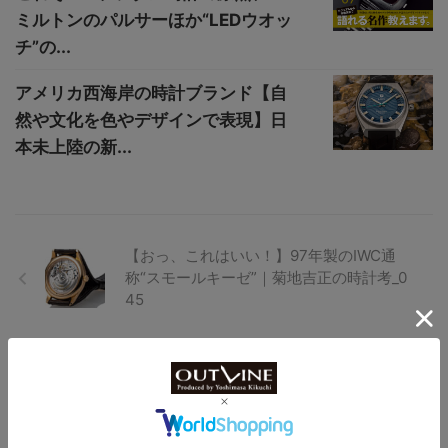
ミルトンのパルサーほか“LEDウオッ
チ”の...
アメリカ西海岸の時計ブランド【自
然や文化を色やデザインで表現】日
本未上陸の新...
【おっ、これはいい！】97年製のIWC通
称“スモールキーゼ”｜菊地吉正の時計考_0
45
「無理やり機械式に」時代は終わった!?
【セイコー（SEIKO）ルキア】史上最小キ
ャリバー搭載、進化型レディースメカニカ