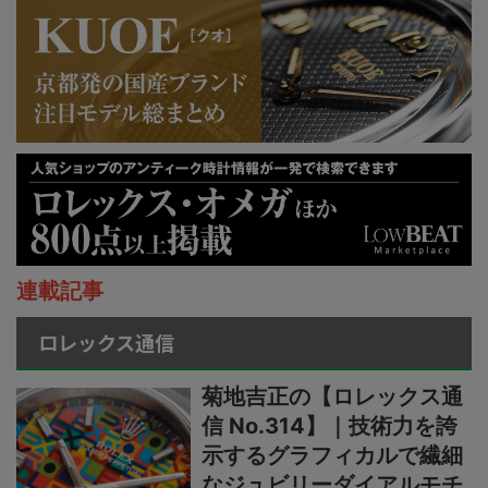
連載記事
ロレックス通信
菊地吉正の【ロレックス通
信 No.314】｜技術力を誇
示するグラフィカルで繊細
なジュビリーダイアルモチ