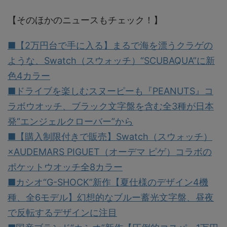
【そのほかのニュースもチェック！】
■【2万円台で手に入る】まるで海を漂うクラゲの
ような、Swatch（スウォッチ）“SCUBAQUA”に新
色4カラー
■ドライブを楽しむスヌーピーも『PEANUTS』コ
ラボウオッチ、ブラック文字盤を含む全3種が日本
発“エンジェルクローバー”から
■【購入制限付きで販売】Swatch（スウォッチ）
×AUDEMARS PIGUET（オーデマ ピゲ）コラボの
ポケットウオッチ全8カラー
■カシオ“G-SHOCK”新作【夏仕様のデザイン4機
種、全6モデル】幻想的なブルー蓄光文字盤、昼夜
で反転するデザインに注目