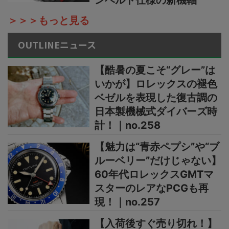
ンベルト仕様の新機軸
＞＞＞もっと見る
OUTLINEニュース
【酷暑の夏こそ“グレー”は
いかが】ロレックスの褪色
ベゼルを表現した復古調の
日本製機械式ダイバーズ時
計！｜no.258
【魅力は“青赤ペプシ”や“ブ
ルーベリー”だけじゃない】
60年代ロレックスGMTマ
スターのレアなPCGも再
現！｜no.257
【入荷後すぐ売り切れ！】