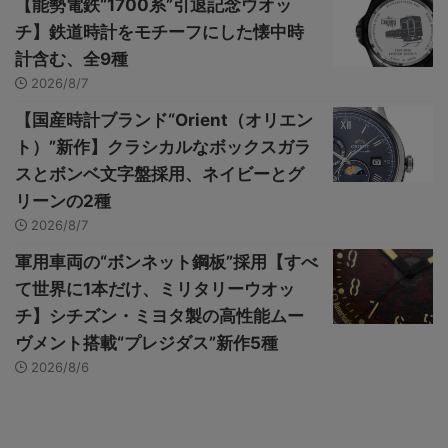
【能勢電鉄“1700系”引退記念ウオッ
チ】鉄道時計をモチーフにした懐中時
計含む、全9種
2026/8/7
【国産時計ブランド“Orient（オリエン
ト）”新作】クラシカルなボックスガラ
スとボンベ文字盤採用、ネイビーとグ
リーンの2種
2026/8/7
軍用車両の“ボンネット鋼板”採用【すべ
て世界に1本だけ、ミリタリーウオッ
チ】シチズン・ミヨタ製の高性能ムー
ヴメント搭載“プレジダス”新作5種
2026/8/6