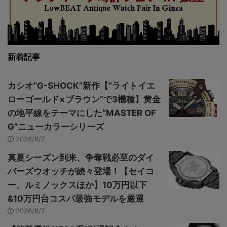
新着記事
カシオ“G-SHOCK”新作【“ライトイエ
ローゴールド×ブラウン”で3機種】黄金
の地平線をテーマにした“MASTER OF
G”ニューカラーシリーズ
2026/8/7
真夏シーズン到来、争奪戦必至のダイ
バーズウオッチが続々登場！【セイコ
ー、ルミノックスほか】10万円以下
&10万円台コスパ最強モデルを厳選
2026/8/7