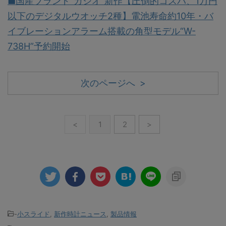
■国産ブランド“カシオ”新作【圧倒的コスパ、1万円
以下のデジタルウオッチ2種】電池寿命約10年・バ
イブレーションアラーム搭載の角型モデル“W-
738H”予約開始
次のページへ >
<
1
2
>
-
小スライド
,
新作時計ニュース
,
製品情報