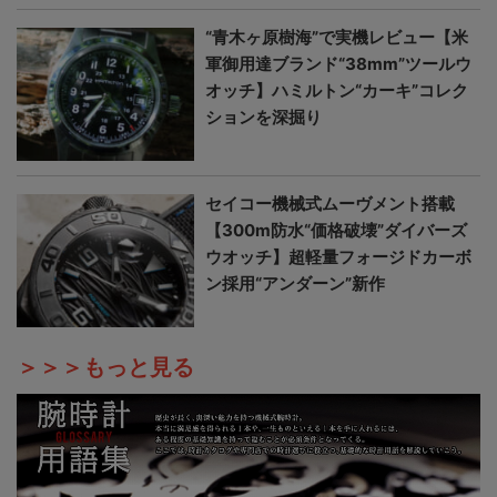
“青木ヶ原樹海”で実機レビュー【米
軍御用達ブランド“38mm”ツールウ
オッチ】ハミルトン“カーキ”コレク
ションを深掘り
セイコー機械式ムーヴメント搭載
【300m防水“価格破壊”ダイバーズ
ウオッチ】超軽量フォージドカーボ
ン採用“アンダーン”新作
＞＞＞もっと見る