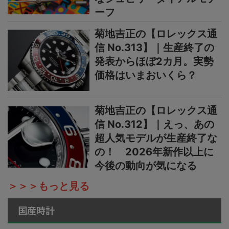
ーフ
菊地吉正の【ロレックス通
信 No.313】｜生産終了の
発表からほぼ2カ月。実勢
価格はいまおいくら？
菊地吉正の【ロレックス通
信 No.312】｜えっ、あの
超人気モデルが生産終了な
の！ 2026年新作以上に
今後の動向が気になる
＞＞＞もっと見る
国産時計