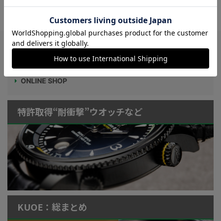
ル｜性別の垣根を超える腕時計 No.054
Watch LIFE NEWS
LowBEAT Marketplace
ONLINE SHOP
特許取得“耐衝撃”ウオッチなど
KUOE：総まとめ