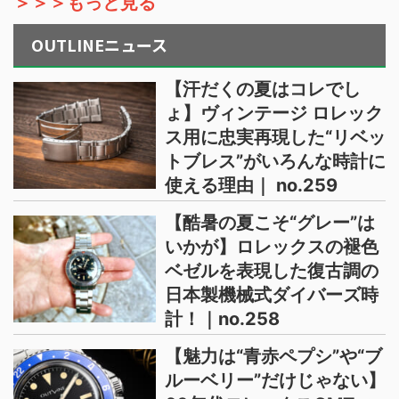
＞＞＞もっと見る
OUTLINEニュース
【汗だくの夏はコレでし
ょ】ヴィンテージ ロレック
ス用に忠実再現した“リベッ
トブレス”がいろんな時計に
使える理由｜ no.259
【酷暑の夏こそ“グレー”は
いかが】ロレックスの褪色
ベゼルを表現した復古調の
日本製機械式ダイバーズ時
計！｜no.258
【魅力は“青赤ペプシ”や“ブ
ルーベリー”だけじゃない】