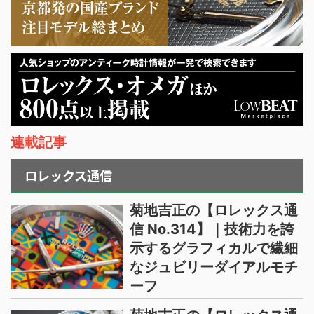
連載記事
ロレックス通信
菊地吉正の【ロレックス通
信 No.314】｜技術力を誇
示するグラフィカルで繊細
なジュビリーダイアルモチ
ーフ