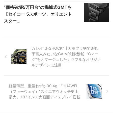
“価格破壊5万円台”の機械式GMTも
【セイコー 5スポーツ、オリエント
スター...
カシオ“G-SHOCK”【カモフラ柄で3種、
宇宙人みたいなGA-V01新機軸】“Gマー
ク”をオマージュしたカラフルなオリジナ
ルデザインに注目
軽量薄型、重量わずか30.4g！“HUAWEI
（ファーウェイ）”スクエアウオッチ史上
最大、1.92インチ大画面ディスプレイ搭載