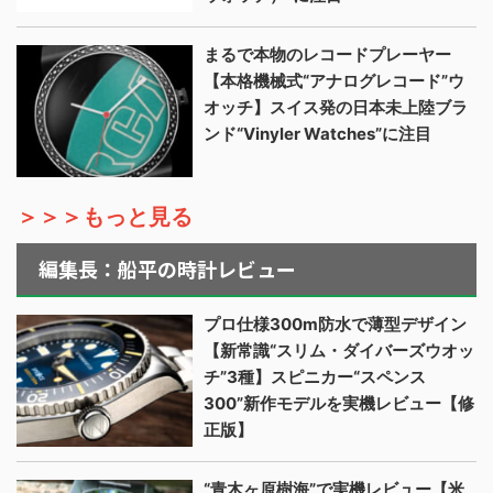
まるで本物のレコードプレーヤー
【本格機械式“アナログレコード”ウ
オッチ】スイス発の日本未上陸ブラ
ンド“Vinyler Watches”に注目
＞＞＞もっと見る
編集長：船平の時計レビュー
プロ仕様300m防水で薄型デザイン
【新常識“スリム・ダイバーズウオッ
チ”3種】スピニカー“スペンス
300”新作モデルを実機レビュー【修
正版】
“青木ヶ原樹海”で実機レビュー【米