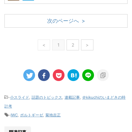
次のページへ >
<
1
2
>
-
小スライド
,
話題のトピックス
,
連載記事
,
＠kikuchiのいまどきの時
計考
-
IWC
,
ポルトギーゼ
,
菊地吉正
関連記事