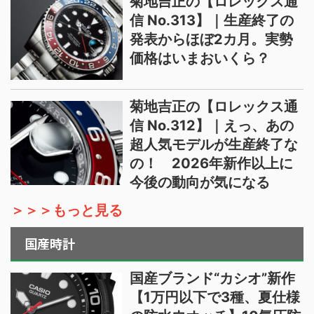
菊地吉正の【ロレックス通
信 No.313】｜生産終了の
発表からほぼ2カ月。実勢
価格はいまおいくら？
菊地吉正の【ロレックス通
信 No.312】｜えっ、あの
超人気モデルが生産終了な
の！ 2026年新作以上に
今後の動向が気になる
＞＞＞もっと見る
国産時計
国産ブランド“カシオ”新作
【1万円以下で3種、夏仕様