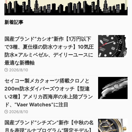
新着記事
国産ブランド“カシオ”新作【1万円以下
で3種、夏仕様の防水ウオッチ】10気圧
防水×アルミベゼル、デイリーユースに
最適な新機軸
2026/8/10
セイコー製メカクォーツ搭載クロノと
200m防水ダイバーズウオッチ【型違
い2種】アメリカ西海岸の未上陸ブラン
ド、“Vaer Watches”に注目
2026/8/10
国産ブランド“シチズン”新作【中秋の名
月を表現“ルナプログラム”限定モデル】