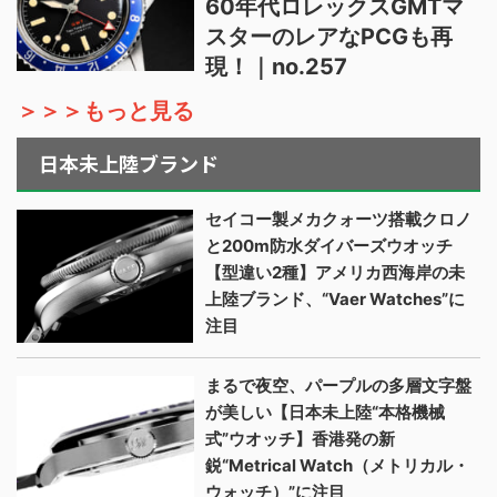
60年代ロレックスGMTマ
スターのレアなPCGも再
現！｜no.257
＞＞＞もっと見る
日本未上陸ブランド
セイコー製メカクォーツ搭載クロノ
と200m防水ダイバーズウオッチ
【型違い2種】アメリカ西海岸の未
上陸ブランド、“Vaer Watches”に
注目
まるで夜空、パープルの多層文字盤
が美しい【日本未上陸“本格機械
式”ウオッチ】香港発の新
鋭“Metrical Watch（メトリカル・
ウォッチ）”に注目