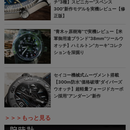
チ”3種】スピニカー“スペンス
300”新作モデルを実機レビュー【修
正版】
“青木ヶ原樹海”で実機レビュー【米
軍御用達ブランド“38mm”ツールウ
オッチ】ハミルトン“カーキ”コレク
ションを深掘り
セイコー機械式ムーヴメント搭載
【300m防水“価格破壊”ダイバーズ
ウオッチ】超軽量フォージドカーボ
ン採用“アンダーン”新作
＞＞＞もっと見る