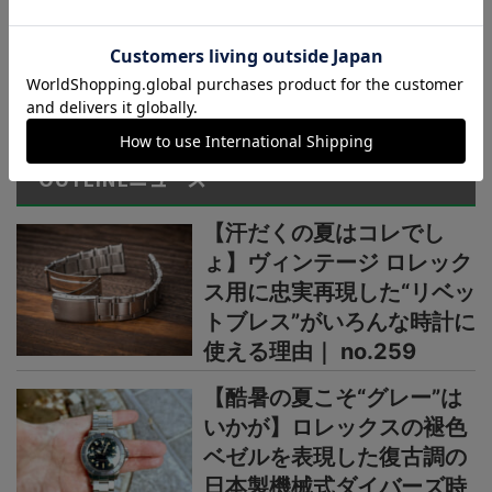
ル×カーボン”仕様】“G-
STEEL”シリーズからウレタ
ンベルト仕様の新機軸
＞＞＞もっと見る
OUTLINEニュース
【汗だくの夏はコレでし
ょ】ヴィンテージ ロレック
ス用に忠実再現した“リベッ
トブレス”がいろんな時計に
使える理由｜ no.259
【酷暑の夏こそ“グレー”は
いかが】ロレックスの褪色
ベゼルを表現した復古調の
日本製機械式ダイバーズ時