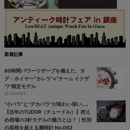
新着記事
80時間パワーリザーブを備えた、タ
グ・ホイヤー“カレラ”×“チーム イクザ
ワ”限定モデル
2026/8/9
“小バラ”と“デカバラ”が味わい深い…。
【往年のTUDOR（チュードル）】控え
め相場の3針モデルの魅力とは？｜性別
の垣根を超える腕時計 No.062