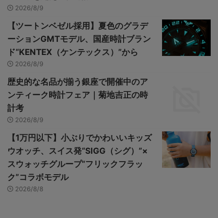
2026/8/9
【ツートンベゼル採用】夏色のグラデ
ーションGMTモデル、国産時計ブラン
ド“KENTEX（ケンテックス）”から
2026/8/9
歴史的な名品が揃う銀座で開催中のア
ンティーク時計フェア｜菊地吉正の時
計考
2026/8/9
【1万円以下】小ぶりでかわいいキッズ
ウオッチ、スイス発“SIGG（シグ）”×
スウォッチグループ“フリックフラッ
ク”コラボモデル
2026/8/8