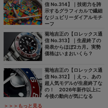
信 No.314】｜技術力を誇
示するグラフィカルで繊細
なジュビリーダイアルモチ
ーフ
菊地吉正の【ロレックス通
信 No.313】｜生産終了の
発表からほぼ2カ月。実勢
価格はいまおいくら？
菊地吉正の【ロレックス通
信 No.312】｜えっ、あの
超人気モデルが生産終了な
の！ 2026年新作以上に
今後の動向が気になる
＞＞＞もっと見る