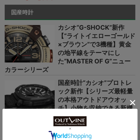
国産時計
カシオ“G-SHOCK”新作
【“ライトイエローゴールド
×ブラウン”で3機種】黄金
の地平線をテーマにし
た“MASTER OF G”ニュー
カラーシリーズ
国産時計“カシオ”プロトレ
ック新作【シリーズ最軽量
の本格アウトドアウオッ
チ】小物を収納できる新構
造リバーシブルベルト採用
カシオ“G-SHOCK”新作2種
【薄型・軽量な“メタルベゼ