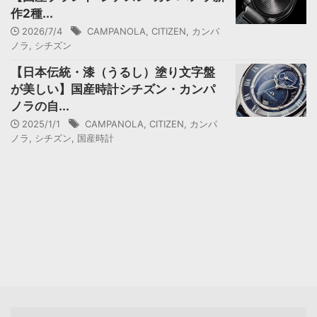
作2種...
2026/7/4
CAMPANOLA
,
CITIZEN
,
カンパ
ノラ
,
シチズン
【日本伝統・漆（うるし）塗り文字盤
が美しい】国産時計シチズン・カンパ
ノラの自...
2025/1/1
CAMPANOLA
,
CITIZEN
,
カンパ
ノラ
,
シチズン
,
国産時計