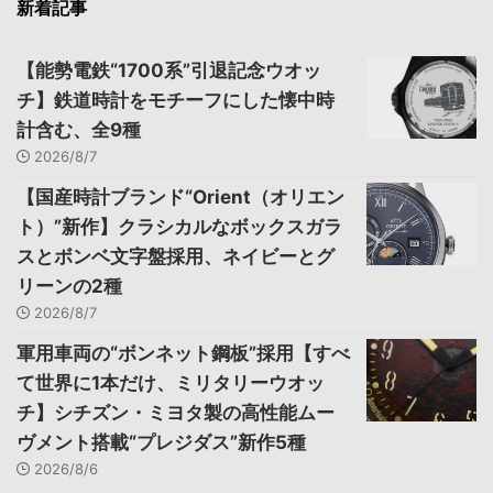
新着記事
【能勢電鉄“1700系”引退記念ウオッ
チ】鉄道時計をモチーフにした懐中時
計含む、全9種
2026/8/7
【国産時計ブランド“Orient（オリエン
ト）”新作】クラシカルなボックスガラ
スとボンベ文字盤採用、ネイビーとグ
リーンの2種
2026/8/7
軍用車両の“ボンネット鋼板”採用【すべ
て世界に1本だけ、ミリタリーウオッ
チ】シチズン・ミヨタ製の高性能ムー
ヴメント搭載“プレジダス”新作5種
2026/8/6