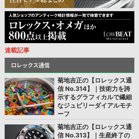
連載記事
ロレックス通信
菊地吉正の【ロレックス通
信 No.314】｜技術力を誇
示するグラフィカルで繊細
なジュビリーダイアルモチ
ーフ
菊地吉正の【ロレックス通
信 No.313】｜生産終了の