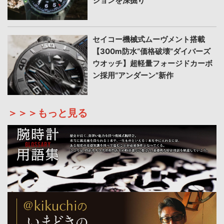
ションを深掘り
セイコー機械式ムーヴメント搭載
【300m防水“価格破壊”ダイバーズ
ウオッチ】超軽量フォージドカーボ
ン採用“アンダーン”新作
＞＞＞もっと見る