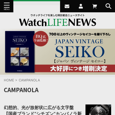
HOME
>
CAMPANOLA
CAMPANOLA
幻想的、光が放射状に広がる文字盤
【国産ブランド“シチズン”カンパノラ新