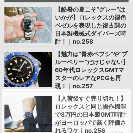
【酷暑の夏こそ“グレー”は
いかが】ロレックスの褪色
ベゼルを表現した復古調の
日本製機械式ダイバーズ時
計！｜no.258
【魅力は“青赤ペプシ”や“ブ
ルーベリー”だけじゃない】
60年代ロレックスGMTマ
スターのレアなPCGも再
現！｜no.257
【入荷後すぐ売り切れ！】
ロレックスと同じ操作機能
で8万円の日本製GMT時計
がヨーロッパで高く評価さ
れるワケ｜no.256