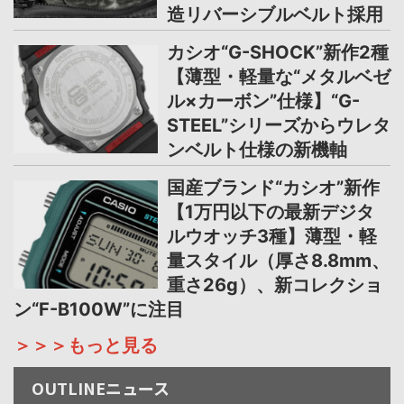
造リバーシブルベルト採用
カシオ“G-SHOCK”新作2種
【薄型・軽量な“メタルベゼ
ル×カーボン”仕様】“G-
STEEL”シリーズからウレタ
ンベルト仕様の新機軸
国産ブランド“カシオ”新作
【1万円以下の最新デジタ
ルウオッチ3種】薄型・軽
量スタイル（厚さ8.8mm、
重さ26g）、新コレクショ
ン“F-B100W”に注目
＞＞＞もっと見る
OUTLINEニュース