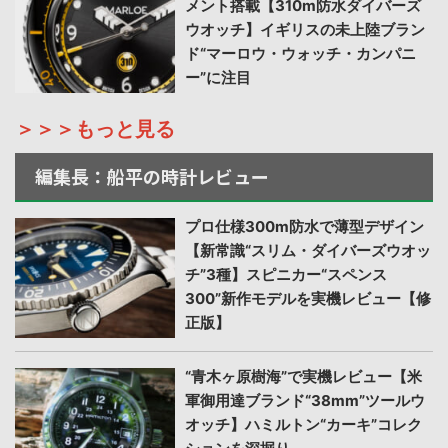
メント搭載【310m防水ダイバーズ
ウオッチ】イギリスの未上陸ブラン
ド“マーロウ・ウォッチ・カンパニ
ー”に注目
＞＞＞もっと見る
編集長：船平の時計レビュー
プロ仕様300m防水で薄型デザイン
【新常識“スリム・ダイバーズウオッ
チ”3種】スピニカー“スペンス
300”新作モデルを実機レビュー【修
正版】
“青木ヶ原樹海”で実機レビュー【米
軍御用達ブランド“38mm”ツールウ
オッチ】ハミルトン“カーキ”コレク