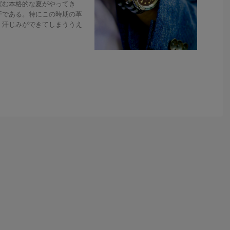
む本格的な夏がやってき
汗である。特にこの時期の革
、汗じみができてしまううえ