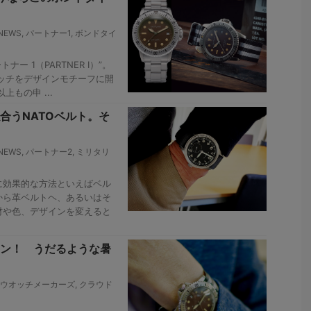
EWS
,
パートナー1
,
ボンドタイ
ー 1（PARTNER I）”。
オッチをデザインモチーフに開
もの申 ...
合うNATOベルト。そ
EWS
,
パートナー2
,
ミリタリ
に効果的な方法といえばベル
から革ベルトヘ、あるいはそ
材や色、デザインを変えると
ン！ うだるような暑
ウオッチメーカーズ
,
クラウド