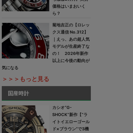
価格はいまおいく
ら？
菊地吉正の【ロレッ
クス通信 No.312】
｜えっ、あの超人気
モデルが生産終了な
の！ 2026年新作
以上に今後の動向が
気になる
＞＞＞もっと見る
国産時計
カシオ“G-
SHOCK”新作【“ラ
イトイエローゴール
ド×ブラウン”で3機