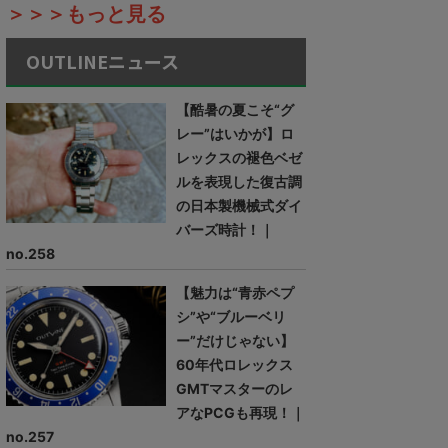
＞＞＞もっと見る
OUTLINEニュース
【酷暑の夏こそ“グ
レー”はいかが】ロ
レックスの褪色ベゼ
ルを表現した復古調
の日本製機械式ダイ
バーズ時計！｜
no.258
【魅力は“青赤ペプ
シ”や“ブルーベリ
ー”だけじゃない】
60年代ロレックス
GMTマスターのレ
アなPCGも再現！｜
no.257