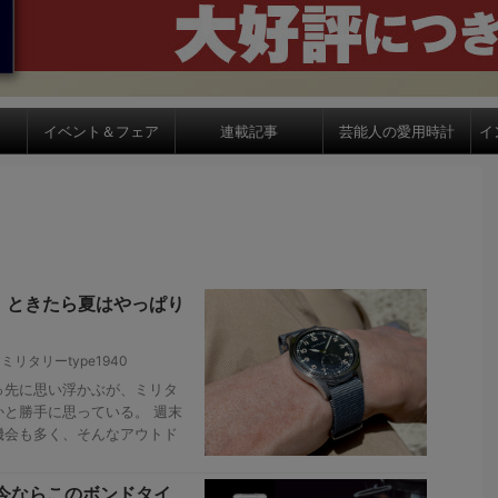
イベント＆フェア
連載記事
芸能人の愛用時計
イ
」ときたら夏はやっぱり
,
ミリタリーtype1940
っ先に思い浮かぶが、ミリタ
と勝手に思っている。 週末
機会も多く、そんなアウトド
今ならこのボンドタイ