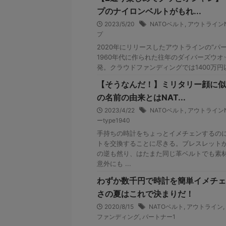
プのナイロンベルトがもれ...
2023/5/20
NATOベルト
,
アウトラインN
プ
2020年にリリースしたアウトラインの“パートナ
1960年代に作られた往年のダイバーズウ
発。クラウドファンディングでは1400万円以上
【そうなんだ！】ミリタリー顔に似
の名前の由来とはNAT...
2023/4/22
NATOベルト
,
アウトラインN
ーtype1940
手持ちの時計をちょっとイメチェンするの
トを交換することに尽きる。ブレスレット
の逆も然り、はたまた同じ革ベルトでも素
意外にも ...
わずか数千円で時計を簡単イメチェ
さの夏はこれで決まりだ！
2020/8/15
NATOベルト
,
アウトライン
,
ファンディング
,
パートナー1