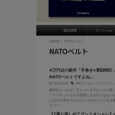
製品情報
スペシャル
HOME
>
NATOベルト
NATOベルト
4万円台の新作「手巻き×軍顔時計
NATOベルトですよね...
2023/8/26
NATOベルト
,
アウトライン
夏時計とくれば、ダイバーズウオッチが真
リーウオッチもその部類に入るのではないか
には涼を求めて山のほうに出向いたりする
アファ ...
【2通り楽しめてグッとオシャレ】