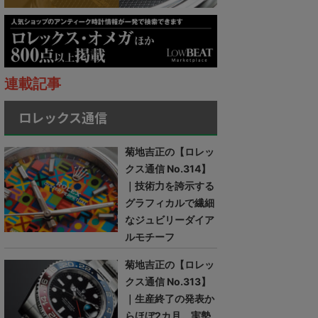
連載記事
ロレックス通信
菊地吉正の【ロレッ
クス通信 No.314】
｜技術力を誇示する
グラフィカルで繊細
なジュビリーダイア
ルモチーフ
菊地吉正の【ロレッ
クス通信 No.313】
｜生産終了の発表か
らほぼ2カ月。実勢