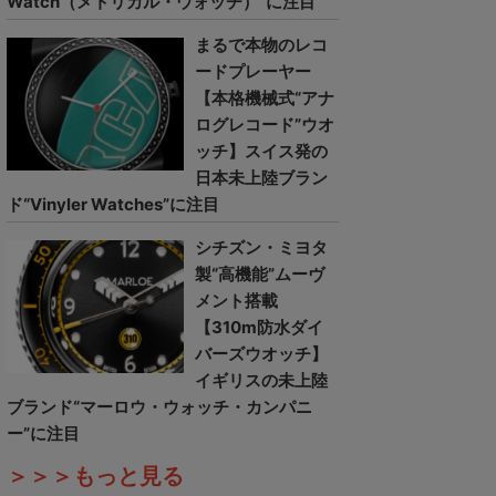
Watch（メトリカル・ウォッチ）”に注目
まるで本物のレコ
ードプレーヤー
【本格機械式“アナ
ログレコード”ウオ
ッチ】スイス発の
日本未上陸ブラン
ド“Vinyler Watches”に注目
シチズン・ミヨタ
製“高機能”ムーヴ
メント搭載
【310m防水ダイ
バーズウオッチ】
イギリスの未上陸
ブランド“マーロウ・ウォッチ・カンパニ
ー”に注目
＞＞＞もっと見る