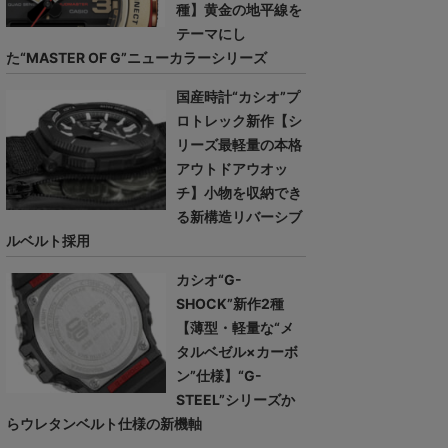
種】黄金の地平線を
テーマにし
た“MASTER OF G”ニューカラーシリーズ
国産時計“カシオ”プ
ロトレック新作【シ
リーズ最軽量の本格
アウトドアウオッ
チ】小物を収納でき
る新構造リバーシブ
ルベルト採用
カシオ“G-
SHOCK”新作2種
【薄型・軽量な“メ
タルベゼル×カーボ
ン”仕様】“G-
STEEL”シリーズか
らウレタンベルト仕様の新機軸