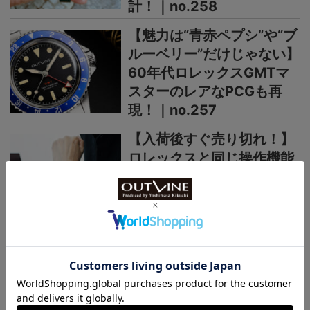
計！｜no.258
【魅力は“青赤ペプシ”や“ブ
ルーベリー”だけじゃない】
60年代ロレックスGMTマ
スターのレアなPCGも再
現！｜no.257
【入荷後すぐ売り切れ！】
ロレックスと同じ操作機能
で8万円の日本製GMT時計
がヨーロッパで高く評価さ
れるワケ｜no.256
＞＞＞もっと見る
日本未上陸ブランド
まるで夜空、パープルの多層文字盤