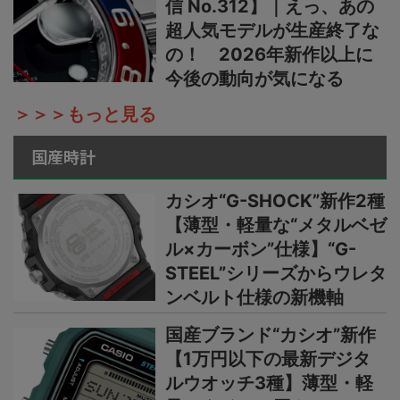
信 No.312】｜えっ、あの
超人気モデルが生産終了な
の！ 2026年新作以上に
今後の動向が気になる
＞＞＞もっと見る
国産時計
カシオ“G-SHOCK”新作2種
【薄型・軽量な“メタルベゼ
ル×カーボン”仕様】“G-
STEEL”シリーズからウレタ
ンベルト仕様の新機軸
国産ブランド“カシオ”新作
【1万円以下の最新デジタ
ルウオッチ3種】薄型・軽