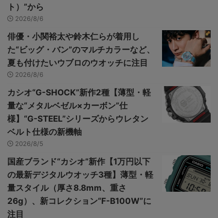
ト）”から
2026/8/6
俳優・小関裕太や鈴木仁らが着用し
た“ビッグ・バン”のマルチカラーなど、
夏も付けたいウブロのウオッチに注目
2026/8/6
カシオ“G-SHOCK”新作2種【薄型・軽
量な“メタルベゼル×カーボン”仕
様】“G-STEEL”シリーズからウレタン
ベルト仕様の新機軸
2026/8/5
国産ブランド“カシオ”新作【1万円以下
の最新デジタルウオッチ3種】薄型・軽
量スタイル（厚さ8.8mm、重さ
26g）、新コレクション“F-B100W”に
注目