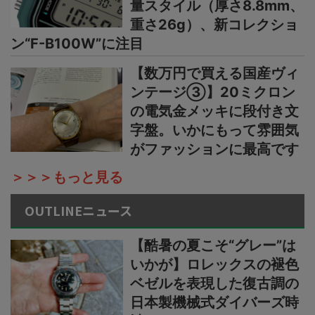
量スタイル（厚さ8.8mm、
重さ26g）、新コレクショ
ン“F-B100W”に注目
【数万円で買える国産ヴィ
ンテージ③】20ミクロン
の電気金メッキに段付き文
字盤。いかにもって雰囲気
がファッションに最高です
＞＞＞もっと見る
OUTLINEニュース
【酷暑の夏こそ“グレー”は
いかが】ロレックスの褪色
ベゼルを表現した復古調の
日本製機械式ダイバーズ時