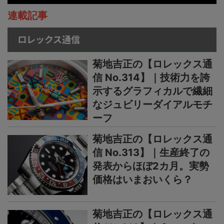
連載記事
ロレックス通信
菊地吉正の【ロレックス通
信 No.314】｜技術力を誇
示するグラフィカルで繊細
なジュビリーダイアルモチ
ーフ
菊地吉正の【ロレックス通
信 No.313】｜生産終了の
発表からほぼ2カ月。実勢
価格はいまおいくら？
菊地吉正の【ロレックス通