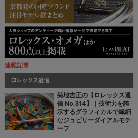
連載記事
ロレックス通信
菊地吉正の【ロレックス通
信 No.314】｜技術力を誇
示するグラフィカルで繊細
なジュビリーダイアルモチ
ーフ