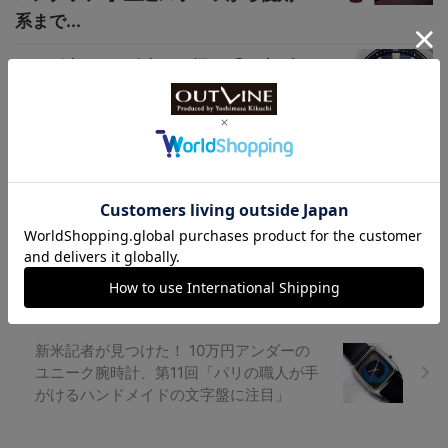
系まで...
3万円以下!?…型違い２機種【国産ブ
ランド、カシオ “エディフィス”新
作】薄...
編集部が選んだ買いのダイバーズ7選／CI
TIZEN（シチズン）
新米記者が見つけた！ 10万円アンダーの
ユニーク腕時計、第11回「パリの職人が手
がけるハンドメイドの文字盤に注目」