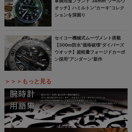
軍御用達ブランド“38mm”ツールウ
オッチ】ハミルトン“カーキ”コレク
ションを深掘り
セイコー機械式ムーヴメント搭載
【300m防水“価格破壊”ダイバーズ
ウオッチ】超軽量フォージドカーボ
ン採用“アンダーン”新作
＞＞＞もっと見る