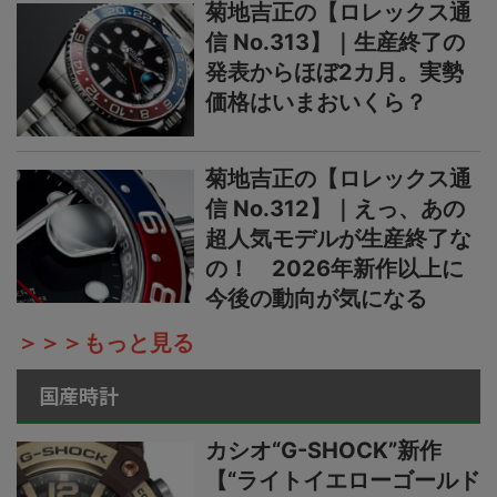
菊地吉正の【ロレックス通
信 No.313】｜生産終了の
発表からほぼ2カ月。実勢
価格はいまおいくら？
菊地吉正の【ロレックス通
信 No.312】｜えっ、あの
超人気モデルが生産終了な
の！ 2026年新作以上に
今後の動向が気になる
＞＞＞もっと見る
国産時計
カシオ“G-SHOCK”新作
【“ライトイエローゴールド