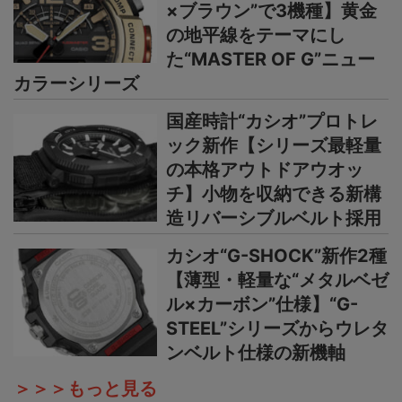
×ブラウン”で3機種】黄金
の地平線をテーマにし
た“MASTER OF G”ニュー
カラーシリーズ
国産時計“カシオ”プロトレ
ック新作【シリーズ最軽量
の本格アウトドアウオッ
チ】小物を収納できる新構
造リバーシブルベルト採用
カシオ“G-SHOCK”新作2種
【薄型・軽量な“メタルベゼ
ル×カーボン”仕様】“G-
STEEL”シリーズからウレタ
ンベルト仕様の新機軸
＞＞＞もっと見る