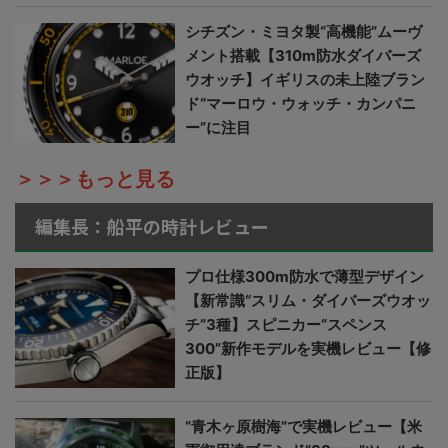
シチズン・ミヨタ製“高機能”ムーヴ
メント搭載【310m防水ダイバーズ
ウオッチ】イギリスの未上陸ブラン
ド“マーロウ・ウォッチ・カンパニ
ー”に注目
＞＞＞もっと見る
編集長：船平の時計レビュー
プロ仕様300m防水で薄型デザイン
【新常識“スリム・ダイバーズウオッ
チ”3種】スピニカー“スペンス
300”新作モデルを実機レビュー【修
正版】
“青木ヶ原樹海”で実機レビュー【米