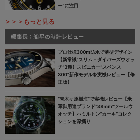
ー”に注目
＞＞＞もっと見る
編集長：船平の時計レビュー
プロ仕様300m防水で薄型デザイン
【新常識“スリム・ダイバーズウオッ
チ”3種】スピニカー“スペンス
300”新作モデルを実機レビュー【修
正版】
“青木ヶ原樹海”で実機レビュー【米
軍御用達ブランド“38mm”ツールウ
オッチ】ハミルトン“カーキ”コレク
ションを深掘り