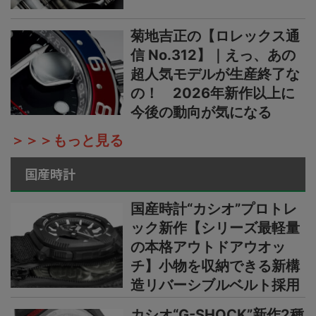
菊地吉正の【ロレックス通
信 No.312】｜えっ、あの
超人気モデルが生産終了な
の！ 2026年新作以上に
今後の動向が気になる
＞＞＞もっと見る
国産時計
国産時計“カシオ”プロトレ
ック新作【シリーズ最軽量
の本格アウトドアウオッ
チ】小物を収納できる新構
造リバーシブルベルト採用
カシオ“G-SHOCK”新作2種