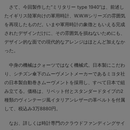
さて、今回製作した“ミリタリー type 1940”は、前述し
たイギリス陸軍向けの軍用時計、W.W.Wシリーズの雰囲気
を再現したものだ。いまや軍用時計の象徴ともいえる完成
されたデザインだけに、その雰囲気を損ねないためにも、
デザイン的な面での現代的なアレンジはほとんど加えなか
った。
中身の機械はクォーツではなく機械式。日本製にこだわ
り、シチズン傘下のムーヴメントメーカーであるミヨタ社
の日本製自動巻きムーヴメントを採用し、すべて日本で組
み立てる。価格は、リベット付とスタンダードタイプの2
種類のヴィンテージ風イタリアンレザーの革ベルトを付属
して、税込み3万8880円。
なお、詳しくは時計専門のクラウドファンディングサイ