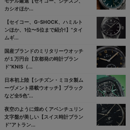
モデル厳選【セイコー、シチズン、
カシオほか...
【セイコー、G-SHOCK、ハミルト
ンほか、1位〜5位まで紹介!】“タイ
ムギ...
国産ブランドのミリタリーウオッチ
が１万円台【京都発の時計ブラン
ド“KNIS（...
日本初上陸【シチズン・ミヨタ製ム
ーヴメント搭載ウオッチ】ブラック
など全5色“...
夜空のように煌めくアベンチュリン
文字盤が美しい【スイス時計ブラン
ド“アトラン...