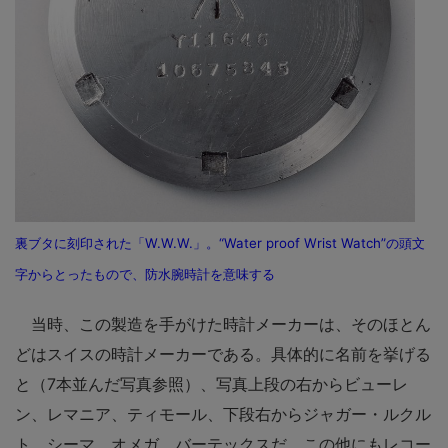
裏ブタに刻印された「W.W.W.」。“Water proof Wrist Watch”の頭文
字からとったもので、防水腕時計を意味する
当時、この製造を手がけた時計メーカーは、そのほとん
どはスイスの時計メーカーである。具体的に名前を挙げる
と（7本並んだ写真参照）、写真上段の右からビューレ
ン、レマニア、ティモール、下段右からジャガー・ルクル
ト、シーマ、オメガ、バーテックスだ。この他にもレコー