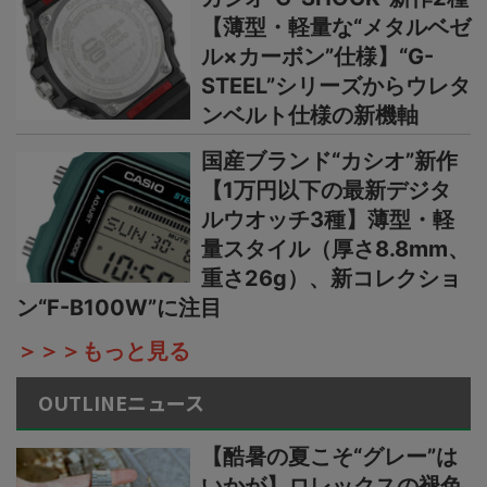
【薄型・軽量な“メタルベゼ
ル×カーボン”仕様】“G-
STEEL”シリーズからウレタ
ンベルト仕様の新機軸
国産ブランド“カシオ”新作
【1万円以下の最新デジタ
ルウオッチ3種】薄型・軽
量スタイル（厚さ8.8mm、
重さ26g）、新コレクショ
ン“F-B100W”に注目
＞＞＞もっと見る
OUTLINEニュース
【酷暑の夏こそ“グレー”は
いかが】ロレックスの褪色