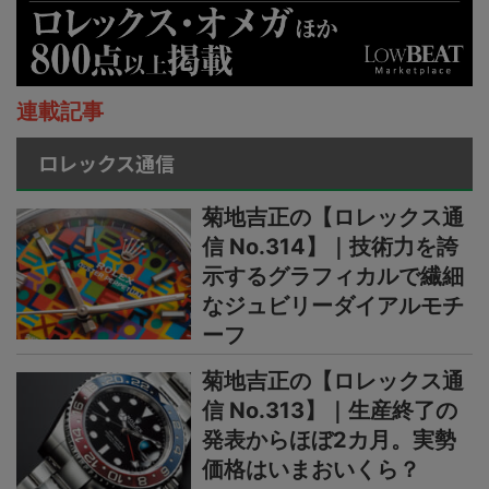
連載記事
ロレックス通信
菊地吉正の【ロレックス通
信 No.314】｜技術力を誇
示するグラフィカルで繊細
なジュビリーダイアルモチ
ーフ
菊地吉正の【ロレックス通
信 No.313】｜生産終了の
発表からほぼ2カ月。実勢
価格はいまおいくら？