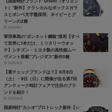
【国産時計ブランド“Orient（オリエン
ト）”新作】クラシカルなボックスガラ
スとボンベ文字盤採用、ネイビーとグ
リーンの2種
2026/8/7
軍用車両の“ボンネット鋼板”採用【すべ
て世界に1本だけ、ミリタリーウオッ
チ】シチズン・ミヨタ製の高性能ムー
ヴメント搭載“プレジダス”新作5種
2026/8/6
【要チェックブランドは？】8月8日
（土）・9日（日）に開催が迫る第7回
アンティーク時計フェアで注目のブラ
ンドを紹介！
2026/8/6
国産時計“カシオ”プロトレック新作【シ