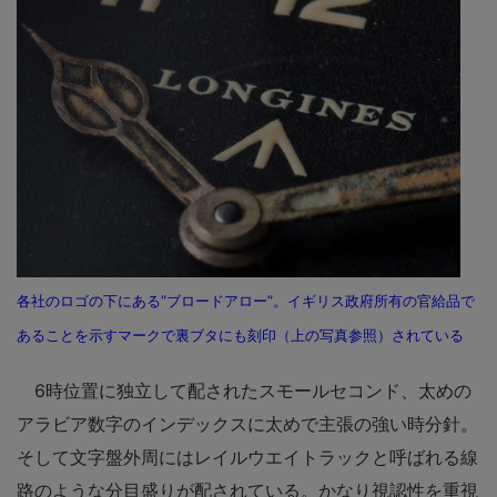
各社のロゴの下にある“ブロードアロー”。イギリス政府所有の官給品で
あることを示すマークで裏ブタにも刻印（上の写真参照）されている
6時位置に独立して配されたスモールセコンド、太めの
アラビア数字のインデックスに太めで主張の強い時分針。
そして文字盤外周にはレイルウエイトラックと呼ばれる線
路のような分目盛りが配されている。かなり視認性を重視