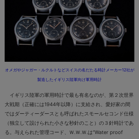
オメガやジャガー・ルクルトなどスイスの名だたる時計メーカー12社が
製造したイギリス陸軍向け軍用時計
イギリス陸軍の軍用時計で最も有名なのが、第２次世界
大戦期（正確には1944年以降）に支給され、愛好家の間
ではダーティーダースとも呼ばれたスモールセコンド仕様
（独立して設けられた小さな秒針のこと）の３針時計であ
る。与えられた管理コード、Ｗ.Ｗ.Ｗ.は“Water proof