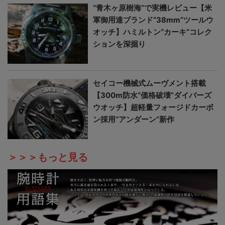
“青木ヶ原樹海”で実機レビュー【米
軍御用達ブランド“38mm”ツールウ
オッチ】ハミルトン“カーキ”コレク
ションを深掘り
セイコー機械式ムーヴメント搭載
【300m防水“価格破壊”ダイバーズ
ウオッチ】超軽量フォージドカーボ
ン採用“アンダーン”新作
＞＞＞もっと見る