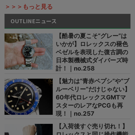
＞＞＞もっと見る
OUTLINEニュース
【酷暑の夏こそ“グレー”は
いかが】ロレックスの褪色
ベゼルを表現した復古調の
日本製機械式ダイバーズ時
計！｜no.258
【魅力は“青赤ペプシ”や“ブ
ルーベリー”だけじゃない】
60年代ロレックスGMTマ
スターのレアなPCGも再
現！｜no.257
【入荷後すぐ売り切れ！】
ロレックスと同じ操作機能