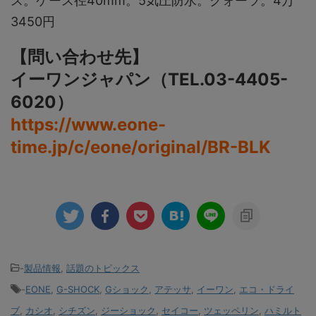
ス。ケース径40mm。5気圧防水。クォーツ。4万
3450円
【問い合わせ先】
イーワンジャパン（TEL.03-4405-
6020）
https://www.eone-
time.jp/c/eone/original/BR-BLK
-
製品情報
,
話題のトピックス
-
EONE
,
G-SHOCK
,
Gショック
,
アテッサ
,
イーワン
,
エコ・ドライ
ブ
,
カシオ
,
シチズン
,
ジーショック
,
セイコー
,
ツェッペリン
,
ハミルト