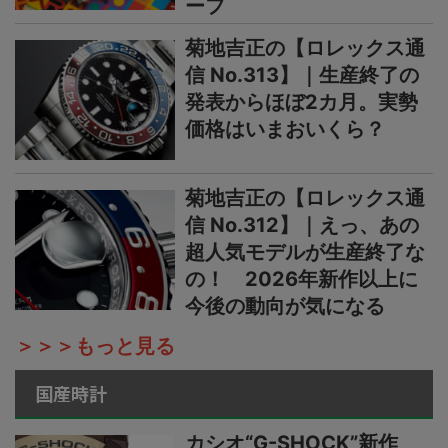
ーフ
菊地吉正の【ロレックス通
信 No.313】｜生産終了の
発表からほぼ2カ月。実勢
価格はいまおいくら？
菊地吉正の【ロレックス通
信 No.312】｜えっ、あの
超人気モデルが生産終了な
の！ 2026年新作以上に
今後の動向が気になる
＞＞＞もっと見る
国産時計
カシオ“G-SHOCK”新作