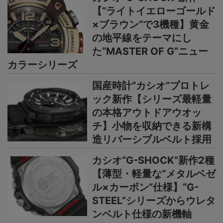
【“ライトイエローゴールド
×ブラウン”で3機種】黄金
の地平線をテーマにし
た“MASTER OF G”ニュー
カラーシリーズ
国産時計“カシオ”プロトレ
ック新作【シリーズ最軽量
の本格アウトドアウオッ
チ】小物を収納できる新構
造リバーシブルベルト採用
カシオ“G-SHOCK”新作2種
【薄型・軽量な“メタルベゼ
ル×カーボン”仕様】“G-
STEEL”シリーズからウレタ
ンベルト仕様の新機軸