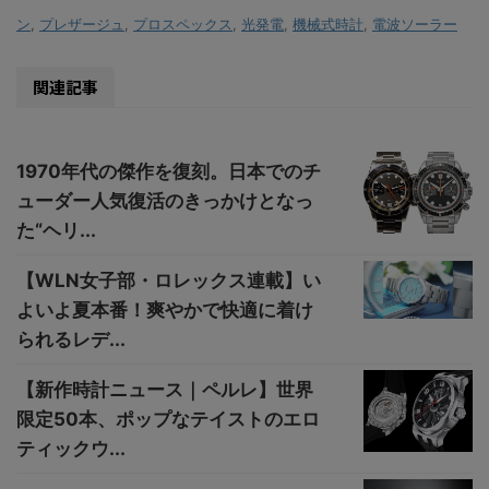
ン
,
プレザージュ
,
プロスペックス
,
光発電
,
機械式時計
,
電波ソーラー
関連記事
1970年代の傑作を復刻。日本でのチ
ューダー人気復活のきっかけとなっ
た“ヘリ...
【WLN女子部・ロレックス連載】い
よいよ夏本番！爽やかで快適に着け
られるレデ...
【新作時計ニュース｜ペルレ】世界
限定50本、ポップなテイストのエロ
ティックウ...