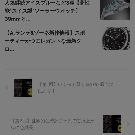
人気継続アイスブルーなど3種【高性
能“スイス製”ソーラーウオッチ】
39mmと...
【A.ランゲ&ゾーネ新作情報】スポ
ーティーかつエレガントな最新ク
ロ...
【第1回】いくらで買えるのか 原点はここ
にあり！
【第2回】世界的な時計ブームで右肩上が
りに急成長