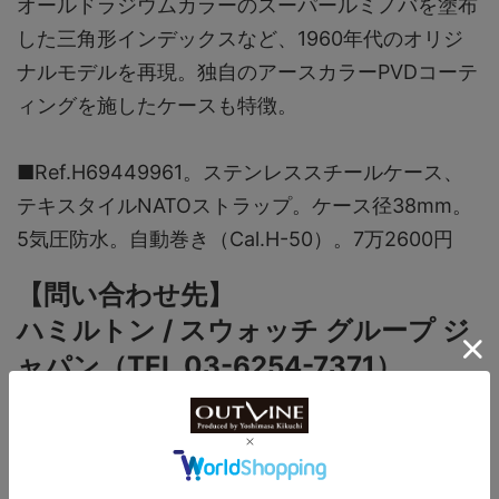
オールドラジウムカラーのスーパールミノバを塗布
した三角形インデックスなど、1960年代のオリジ
ナルモデルを再現。独自のアースカラーPVDコーテ
ィングを施したケースも特徴。
■Ref.H69449961。ステンレススチールケース、
テキスタイルNATOストラップ。ケース径38mm。
5気圧防水。自動巻き（Cal.H-50）。7万2600円
【問い合わせ先】
ハミルトン / スウォッチ グループ ジ
ャパン（TEL.03-6254-7371）
https://www.hamiltonwatch.com/ja
-jp/h69449961-khaki-field.html