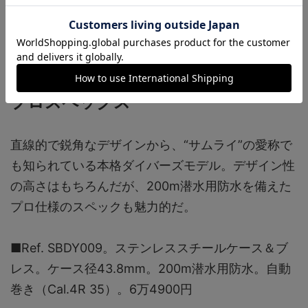
》編集部のおすすめモデル-
其の8
SEIKO（セイコー）
プロスペックス
直線的で鋭角なデザインから、“サムライ”の愛称で
も知られている本格ダイバーズモデル。デザイン性
の高さはもちろんだが、200m潜水用防水を備えた
プロ仕様のスペックも魅力的だ。
■Ref. SBDY009。ステンレススチールケース＆ブ
レス。ケース径43.8mm。200m潜水用防水。自動
巻き（Cal.4R 35）。6万4900円