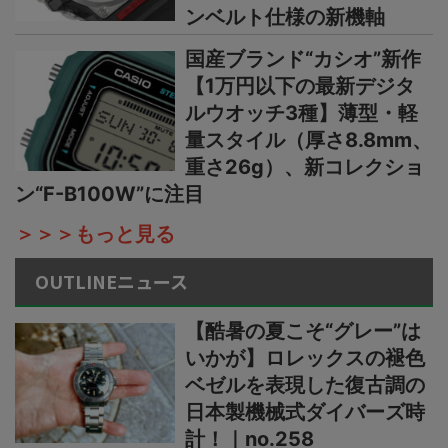
ンベルト仕様の新機軸
国産ブランド“カシオ”新作
【1万円以下の最新デジタ
ルウオッチ3種】薄型・軽
量スタイル（厚さ8.8mm、
重さ26g）、新コレクショ
ン“F-B100W”に注目
＞＞＞もっと見る
OUTLINEニュース
【酷暑の夏こそ“グレー”は
いかが】ロレックスの褪色
ベゼルを表現した復古調の
日本製機械式ダイバーズ時
計！｜no.258