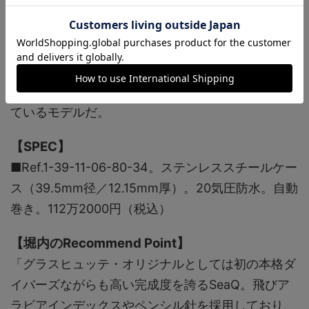
ト満点。
逆回転防止ベゼルやネジ込み式リューズなど、ダ
イバーズとして必要十分な機能を満たしつつ、小振
りながらマッシヴな顔つきは非常に特徴的。数ある
ダイバーズウオッチのなかでも強烈な存在感を放っ
ているモデルだ。
【SPEC】
■Ref.1-39-11-06-80-34。ステンレススチールケー
ス（39.5mm径／12.15mm厚）。20気圧防水。自動
巻き。112万2000円（税込）
【堀内のRecommend Point】
「グラスヒュッテ・オリジナルとしては初の本格ダ
イバーズながらも高い完成度を誇るSeaQ。飛びア
ラビアインデックスやペンシル針を採用しており、