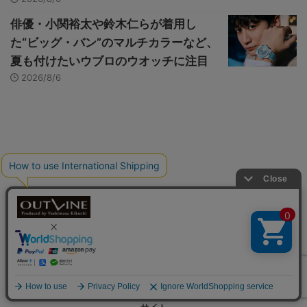
俳優・小関裕太や鈴木仁らが着用し
た“ビッグ・バン”のマルチカラーなど、
夏も付けたいウブロのウオッチに注目
2026/8/6
会社概要
利用規約
プライバシーポリシー
問い合わせ
広告掲
載について
© 2026 Watch LIFE NEWS｜ウオッチライフを楽しむ時計総合ニュース