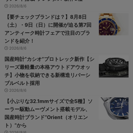
2026/8/6
【要チェックブランドは？】8月8日
（土）・9日（日）に開催が迫る第7回
アンティーク時計フェアで注目のブラ
ンドを紹介！
2026/8/6
国産時計“カシオ”プロトレック新作【シ
リーズ最軽量の本格アウトドアウオッ
チ】小物を収納できる新構造リバーシ
ブルベルト採用
2026/8/6
【小ぶりな32.1mmサイズで全5種】ソ
ーラー駆動ムーヴメント搭載モデル、
国産時計ブランド“Orient（オリエン
ト）”から
2026/8/6