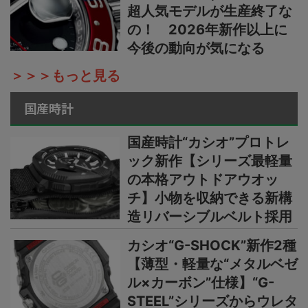
超人気モデルが生産終了な
の！ 2026年新作以上に
今後の動向が気になる
＞＞＞もっと見る
国産時計
国産時計“カシオ”プロトレ
ック新作【シリーズ最軽量
の本格アウトドアウオッ
チ】小物を収納できる新構
造リバーシブルベルト採用
カシオ“G-SHOCK”新作2種
【薄型・軽量な“メタルベゼ
ル×カーボン”仕様】“G-
STEEL”シリーズからウレタ