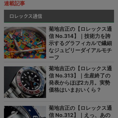
連載記事
ロレックス通信
菊地吉正の【ロレックス通
信 No.314】｜技術力を誇
示するグラフィカルで繊細
なジュビリーダイアルモチ
ーフ
菊地吉正の【ロレックス通
信 No.313】｜生産終了の
発表からほぼ2カ月。実勢
価格はいまおいくら？
菊地吉正の【ロレックス通
信 No.312】｜えっ、あの