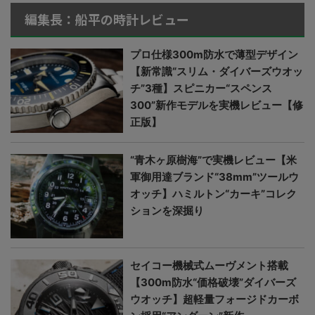
編集長：船平の時計レビュー
プロ仕様300m防水で薄型デザイン
【新常識“スリム・ダイバーズウオッ
チ”3種】スピニカー“スペンス
300”新作モデルを実機レビュー【修
正版】
“青木ヶ原樹海”で実機レビュー【米
軍御用達ブランド“38mm”ツールウ
オッチ】ハミルトン“カーキ”コレク
ションを深掘り
セイコー機械式ムーヴメント搭載
【300m防水“価格破壊”ダイバーズ
ウオッチ】超軽量フォージドカーボ