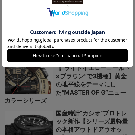
超人気モデルが生産終了な
の！ 2026年新作以上に
今後の動向が気になる
＞＞＞もっと見る
国産時計
カシオ“G-SHOCK”新作
【“ライトイエローゴールド
×ブラウン”で3機種】黄金
の地平線をテーマにし
た“MASTER OF G”ニュー
カラーシリーズ
国産時計“カシオ”プロトレ
ック新作【シリーズ最軽量
の本格アウトドアウオッ