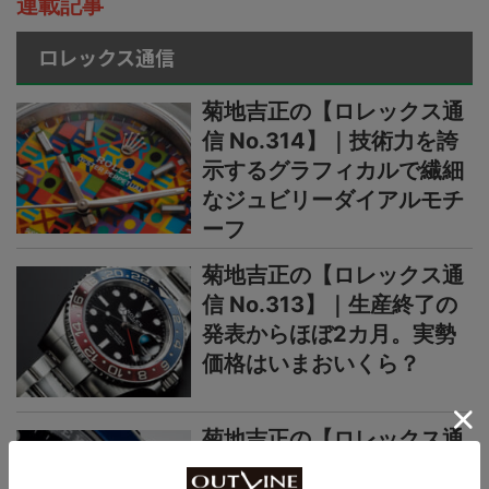
連載記事
ロレックス通信
菊地吉正の【ロレックス通
信 No.314】｜技術力を誇
示するグラフィカルで繊細
なジュビリーダイアルモチ
ーフ
菊地吉正の【ロレックス通
信 No.313】｜生産終了の
発表からほぼ2カ月。実勢
価格はいまおいくら？
菊地吉正の【ロレックス通
信 No.312】｜えっ、あの