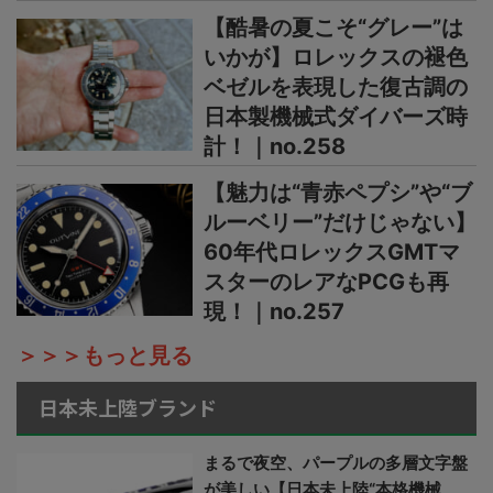
【酷暑の夏こそ“グレー”は
いかが】ロレックスの褪色
ベゼルを表現した復古調の
日本製機械式ダイバーズ時
計！｜no.258
【魅力は“青赤ペプシ”や“ブ
ルーベリー”だけじゃない】
60年代ロレックスGMTマ
スターのレアなPCGも再
現！｜no.257
＞＞＞もっと見る
日本未上陸ブランド
まるで夜空、パープルの多層文字盤
が美しい【日本未上陸“本格機械