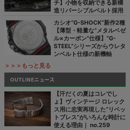
チ】小物を収納できる新構
造リバーシブルベルト採用
カシオ“G-SHOCK”新作2種
【薄型・軽量な“メタルベゼ
ル×カーボン”仕様】“G-
STEEL”シリーズからウレタ
ンベルト仕様の新機軸
＞＞＞もっと見る
OUTLINEニュース
【汗だくの夏はコレでし
ょ】ヴィンテージ ロレック
ス用に忠実再現した“リベッ
トブレス”がいろんな時計に
使える理由｜ no.259