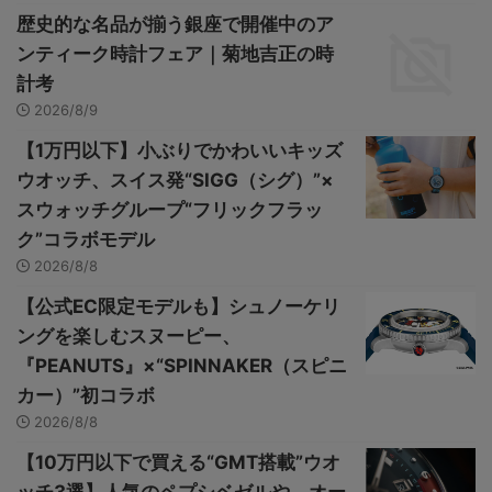
歴史的な名品が揃う銀座で開催中のア
ンティーク時計フェア｜菊地吉正の時
計考
2026/8/9
【1万円以下】小ぶりでかわいいキッズ
ウオッチ、スイス発“SIGG（シグ）”×
スウォッチグループ“フリックフラッ
ク”コラボモデル
2026/8/8
【公式EC限定モデルも】シュノーケリ
ングを楽しむスヌーピー、
『PEANUTS』×“SPINNAKER（スピニ
カー）”初コラボ
2026/8/8
【10万円以下で買える“GMT搭載”ウオ
ッチ3選】人気のペプシベゼルや、オー