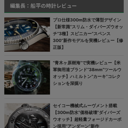
編集長：船平の時計レビュー
プロ仕様300m防水で薄型デザイン
【新常識“スリム・ダイバーズウオッ
チ”3種】スピニカー“スペンス
300”新作モデルを実機レビュー【修
正版】
“青木ヶ原樹海”で実機レビュー【米
軍御用達ブランド“38mm”ツールウ
オッチ】ハミルトン“カーキ”コレク
ションを深掘り
セイコー機械式ムーヴメント搭載
【300m防水“価格破壊”ダイバーズ
ウオッチ】超軽量フォージドカーボ
ン採用“アンダーン”新作