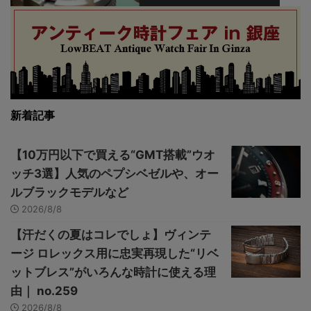
新着記事
【10万円以下で買える“GMT搭載”ウオ
ッチ3選】人気のペプシベゼルや、オー
ルブラックモデルなど
2026/8/8
【汗だくの夏はコレでしょ】ヴィンテ
ージ ロレックス用に忠実再現した“リベ
ットブレス”がいろんな時計に使える理
由｜ no.259
2026/8/8