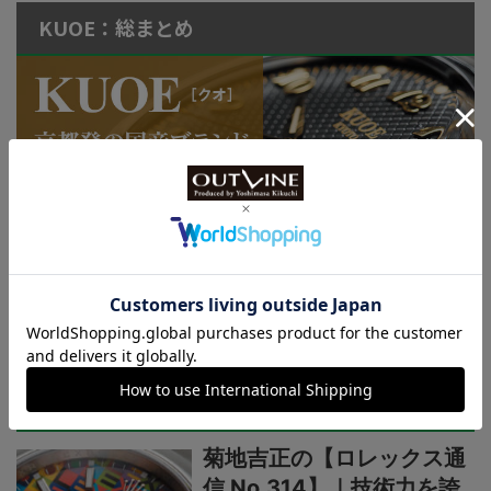
KUOE：総まとめ
連載記事
ロレックス通信
菊地吉正の【ロレックス通
信 No.314】｜技術力を誇