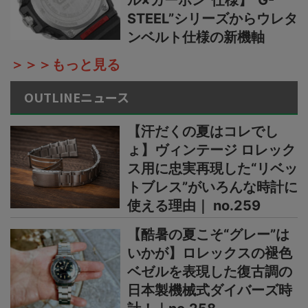
STEEL”シリーズからウレタ
ンベルト仕様の新機軸
＞＞＞もっと見る
OUTLINEニュース
【汗だくの夏はコレでし
ょ】ヴィンテージ ロレック
ス用に忠実再現した“リベッ
トブレス”がいろんな時計に
使える理由｜ no.259
【酷暑の夏こそ“グレー”は
いかが】ロレックスの褪色
ベゼルを表現した復古調の
日本製機械式ダイバーズ時