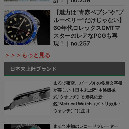
計！｜no.258
【魅力は“青赤ペプシ”や“ブ
ルーベリー”だけじゃない】
60年代ロレックスGMTマ
スターのレアなPCGも再
現！｜no.257
＞＞＞もっと見る
日本未上陸ブランド
まるで夜空、パープルの多層文字盤
が美しい【日本未上陸“本格機械
式”ウオッチ】香港発の新
鋭“Metrical Watch（メトリカル・
ウォッチ）”に注目
まるで本物のレコードプレーヤー