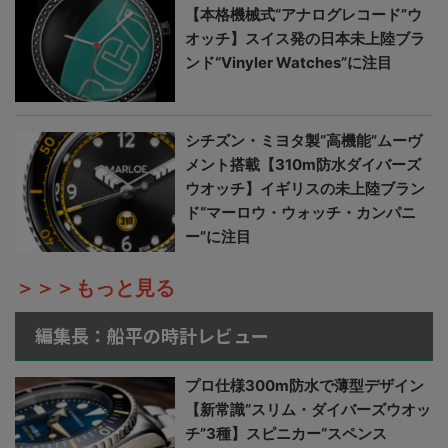
【本格機械式“アナログレコード”ウ
オッチ】スイス発の日本未上陸ブラ
ンド“Vinyler Watches”に注目
シチズン・ミヨタ製“高機能”ムーヴ
メント搭載【310m防水ダイバーズ
ウオッチ】イギリスの未上陸ブラン
ド“マーロウ・ウォッチ・カンパニ
ー”に注目
＞＞＞もっと見る
編集長：船平の時計レビュー
プロ仕様300m防水で薄型デザイン
【新常識“スリム・ダイバーズウオッ
チ”3種】スピニカー“スペンス