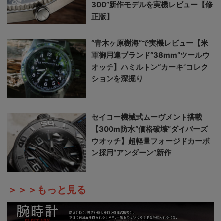
300”新作モデルを実機レビュー【修
正版】
“青木ヶ原樹海”で実機レビュー【米
軍御用達ブランド“38mm”ツールウ
オッチ】ハミルトン“カーキ”コレク
ションを深掘り
セイコー機械式ムーヴメント搭載
【300m防水“価格破壊”ダイバーズ
ウオッチ】超軽量フォージドカーボ
ン採用“アンダーン”新作
＞＞＞もっと見る