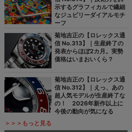
示するグラフィカルで繊細
なジュビリーダイアルモチ
ーフ
菊地吉正の【ロレックス通
信 No.313】｜生産終了の
発表からほぼ2カ月。実勢
価格はいまおいくら？
菊地吉正の【ロレックス通
信 No.312】｜えっ、あの
超人気モデルが生産終了な
の！ 2026年新作以上に
今後の動向が気になる
＞＞＞もっと見る