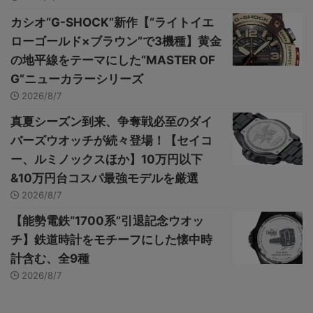
カシオ“G-SHOCK”新作【“ライトイエ
ローゴールド×ブラウン”で3機種】黄金
の地平線をテーマにした“MASTER OF
G”ニューカラーシリーズ
2026/8/7
真夏シーズン到来、争奪戦必至のダイ
バーズウオッチが続々登場！【セイコ
ー、ルミノックスほか】10万円以下
&10万円台コスパ最強モデルを厳選
2026/8/7
【能勢電鉄“1700系”引退記念ウオッ
チ】鉄道時計をモチーフにした懐中時
計含む、全9種
2026/8/7