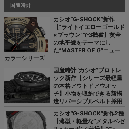
国産時計
カシオ“G-SHOCK”新作
【“ライトイエローゴールド
×ブラウン”で3機種】黄金
の地平線をテーマにし
た“MASTER OF G”ニュー
カラーシリーズ
国産時計“カシオ”プロトレ
ック新作【シリーズ最軽量
の本格アウトドアウオッ
チ】小物を収納できる新構
造リバーシブルベルト採用
カシオ“G-SHOCK”新作2種
【薄型・軽量な“メタルベゼ
ル×カーボン”仕様】“G-