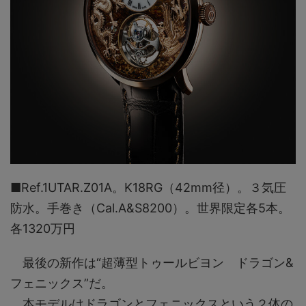
■Ref.1UTAR.Z01A。K18RG（42mm径）。３気圧
防水。手巻き（Cal.A&S8200）。世界限定各5本。
各1320万円
最後の新作は“超薄型トゥールビヨン ドラゴン&
フェニックス”だ。
本モデルはドラゴンとフェニックスという２体の