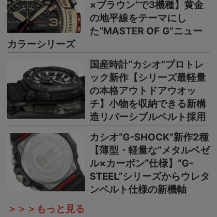
×ブラウン”で3機種】黄金
の地平線をテーマにし
た“MASTER OF G”ニュー
カラーシリーズ
国産時計“カシオ”プロトレ
ック新作【シリーズ最軽量
の本格アウトドアウオッ
チ】小物を収納できる新構
造リバーシブルベルト採用
カシオ“G-SHOCK”新作2種
【薄型・軽量な“メタルベゼ
ル×カーボン”仕様】“G-
STEEL”シリーズからウレタ
ンベルト仕様の新機軸
＞＞＞もっと見る