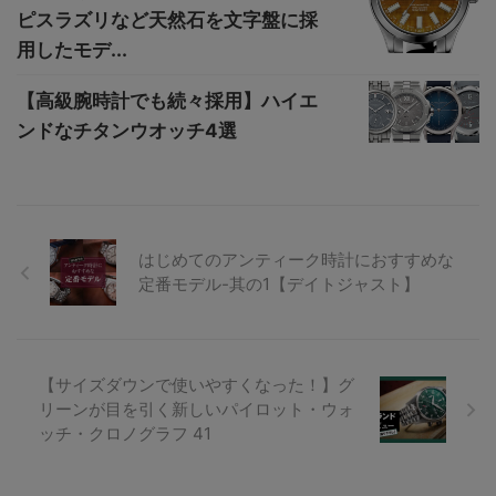
ピスラズリなど天然石を文字盤に採
用したモデ...
【高級腕時計でも続々採用】ハイエ
ンドなチタンウオッチ4選
はじめてのアンティーク時計におすすめな
定番モデル-其の1【デイトジャスト】
【サイズダウンで使いやすくなった！】グ
リーンが目を引く新しいパイロット・ウォ
ッチ・クロノグラフ 41