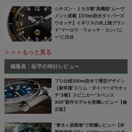
シチズン・ミヨタ製“高機能”ムーヴ
メント搭載【310m防水ダイバーズ
ウオッチ】イギリスの未上陸ブラン
ド“マーロウ・ウォッチ・カンパニ
ー”に注目
＞＞＞もっと見る
編集長：船平の時計レビュー
プロ仕様300m防水で薄型デザイン
【新常識“スリム・ダイバーズウオッ
チ”3種】スピニカー“スペンス
300”新作モデルを実機レビュー【修
正版】
“青木ヶ原樹海”で実機レビュー【米