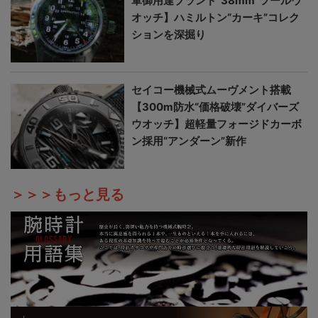
軍御用達ブランド“38mm”ツールウ
オッチ】ハミルトン“カーキ”コレク
ションを深掘り
セイコー機械式ムーヴメント搭載
【300m防水“価格破壊”ダイバーズ
ウオッチ】超軽量フォージドカーボ
ン採用“アンダーン”新作
＞＞＞もっと見る