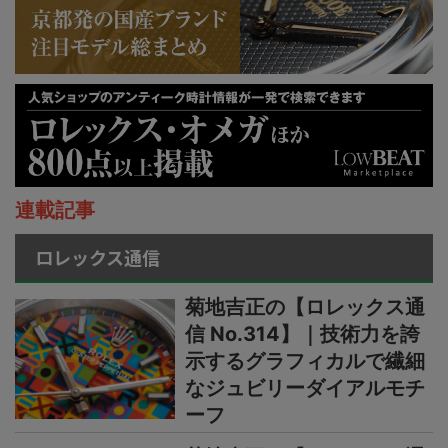
連載記事
ロレックス通信
菊地吉正の【ロレックス通
信 No.314】｜技術力を誇
示するグラフィカルで繊細
なジュビリーダイアルモチ
ーフ