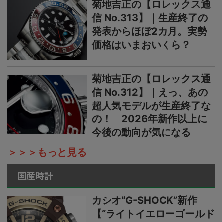
菊地吉正の【ロレックス通
信 No.313】｜生産終了の
発表からほぼ2カ月。実勢
価格はいまおいくら？
菊地吉正の【ロレックス通
信 No.312】｜えっ、あの
超人気モデルが生産終了な
の！ 2026年新作以上に
今後の動向が気になる
＞＞＞もっと見る
国産時計
カシオ“G-SHOCK”新作
【“ライトイエローゴールド