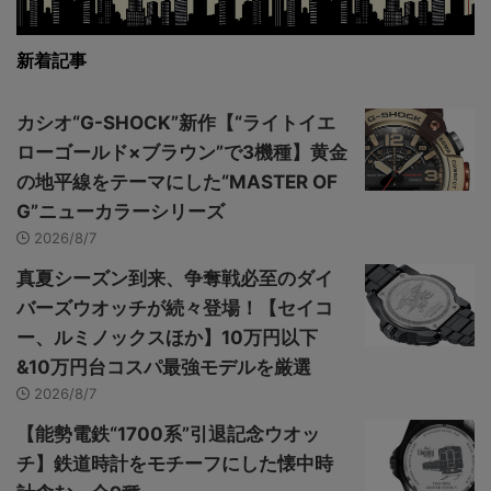
新着記事
カシオ“G-SHOCK”新作【“ライトイエ
ローゴールド×ブラウン”で3機種】黄金
の地平線をテーマにした“MASTER OF
G”ニューカラーシリーズ
2026/8/7
真夏シーズン到来、争奪戦必至のダイ
バーズウオッチが続々登場！【セイコ
ー、ルミノックスほか】10万円以下
&10万円台コスパ最強モデルを厳選
2026/8/7
【能勢電鉄“1700系”引退記念ウオッ
チ】鉄道時計をモチーフにした懐中時