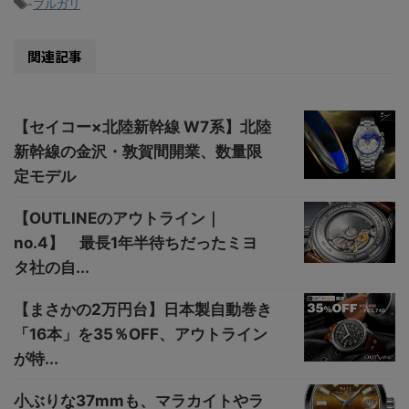
-
ブルガリ
関連記事
【セイコー×北陸新幹線 W7系】北陸
新幹線の金沢・敦賀間開業、数量限
定モデル
【OUTLINEのアウトライン｜
no.4】 最長1年半待ちだったミヨ
タ社の自...
【まさかの2万円台】日本製自動巻き
「16本」を35％OFF、アウトライン
が特...
小ぶりな37mmも、マラカイトやラ