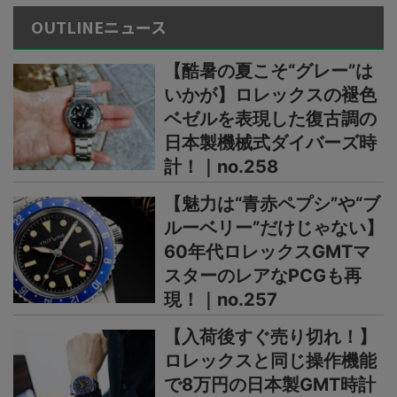
OUTLINEニュース
【酷暑の夏こそ“グレー”は
いかが】ロレックスの褪色
ベゼルを表現した復古調の
日本製機械式ダイバーズ時
計！｜no.258
【魅力は“青赤ペプシ”や“ブ
ルーベリー”だけじゃない】
60年代ロレックスGMTマ
スターのレアなPCGも再
現！｜no.257
【入荷後すぐ売り切れ！】
ロレックスと同じ操作機能
で8万円の日本製GMT時計