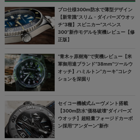
プロ仕様300m防水で薄型デザイン
【新常識“スリム・ダイバーズウオッ
チ”3種】スピニカー“スペンス
300”新作モデルを実機レビュー【修
正版】
“青木ヶ原樹海”で実機レビュー【米
軍御用達ブランド“38mm”ツールウ
オッチ】ハミルトン“カーキ”コレク
ションを深掘り
セイコー機械式ムーヴメント搭載
【300m防水“価格破壊”ダイバーズ
ウオッチ】超軽量フォージドカーボ
ン採用“アンダーン”新作