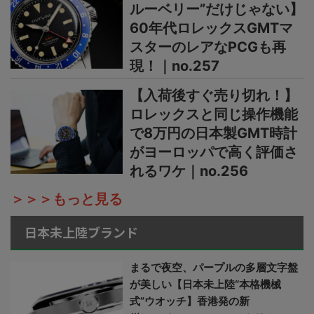
ルーベリー”だけじゃない】
60年代ロレックスGMTマ
スターのレアなPCGも再
現！｜no.257
【入荷後すぐ売り切れ！】
ロレックスと同じ操作機能
で8万円の日本製GMT時計
がヨーロッパで高く評価さ
れるワケ｜no.256
＞＞＞もっと見る
日本未上陸ブランド
まるで夜空、パープルの多層文字盤
が美しい【日本未上陸“本格機械
式”ウオッチ】香港発の新