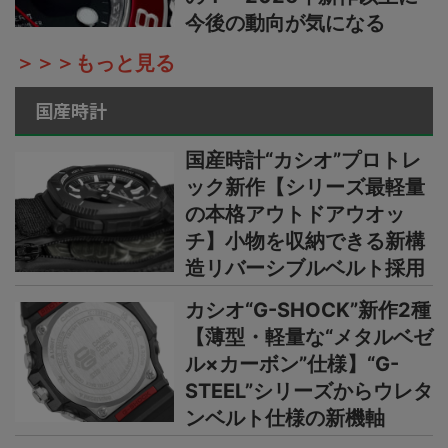
今後の動向が気になる
＞＞＞もっと見る
国産時計
国産時計“カシオ”プロトレ
ック新作【シリーズ最軽量
の本格アウトドアウオッ
チ】小物を収納できる新構
造リバーシブルベルト採用
カシオ“G-SHOCK”新作2種
【薄型・軽量な“メタルベゼ
ル×カーボン”仕様】“G-
STEEL”シリーズからウレタ
ンベルト仕様の新機軸