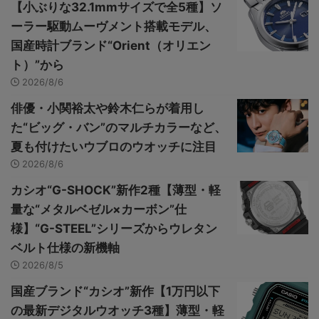
【小ぶりな32.1mmサイズで全5種】ソ
ーラー駆動ムーヴメント搭載モデル、
国産時計ブランド“Orient（オリエン
ト）”から
2026/8/6
俳優・小関裕太や鈴木仁らが着用し
た“ビッグ・バン”のマルチカラーなど、
夏も付けたいウブロのウオッチに注目
2026/8/6
カシオ“G-SHOCK”新作2種【薄型・軽
量な“メタルベゼル×カーボン”仕
様】“G-STEEL”シリーズからウレタン
ベルト仕様の新機軸
2026/8/5
国産ブランド“カシオ”新作【1万円以下
の最新デジタルウオッチ3種】薄型・軽