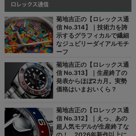
ロレックス通信
菊地吉正の【ロレックス通
信 No.314】｜技術力を誇
示するグラフィカルで繊細
なジュビリーダイアルモチ
ーフ
菊地吉正の【ロレックス通
信 No.313】｜生産終了の
発表からほぼ2カ月。実勢
価格はいまおいくら？
菊地吉正の【ロレックス通
信 No.312】｜えっ、あの
超人気モデルが生産終了な
の！ 2026年新作以上に