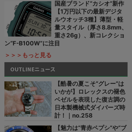
国産ブランド“カシオ”新作
【1万円以下の最新デジタ
ルウオッチ3種】薄型・軽
量スタイル（厚さ8.8mm、
重さ26g）、新コレクショ
ン“F-B100W”に注目
＞＞＞もっと見る
OUTLINEニュース
【酷暑の夏こそ“グレー”は
いかが】ロレックスの褪色
ベゼルを表現した復古調の
日本製機械式ダイバーズ時
計！｜no.258
【魅力は“青赤ペプシ”や“ブ