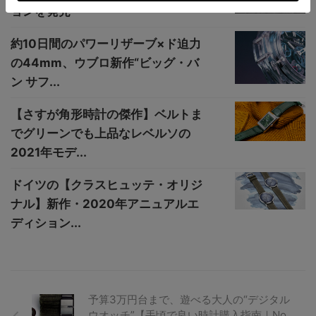
ョンを発売
約10日間のパワーリザーブ×ド迫力
の44mm、ウブロ新作“ビッグ・バ
ン サフ...
【さすが角形時計の傑作】ベルトま
でグリーンでも上品なレベルソの
2021年モデ...
ドイツの【クラスヒュッテ・オリジ
ナル】新作・2020年アニュアルエ
ディション...
予算3万円台まで、遊べる大人の“デジタル
ウオッチ”【手頃で良い時計購入指南｜No.