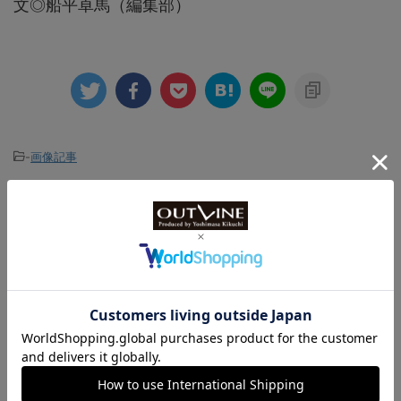
文◎船平卓馬（編集部）
-
画像記事
関連記事
【これは黒過ぎる、光の粒子をほぼ
100%吸収する腕時計！？】“H.モー
ザー”...
【新作時計ニュース】“ダボサ”が、
人気シリーズのリミテッドエディシ