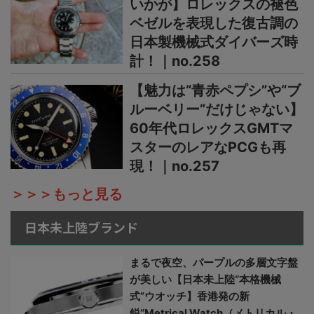
いかが】ロレックスの褪色
ベゼルを表現した復古調の
日本製機械式ダイバーズ時
計！｜no.258
【魅力は“青赤ペプシ”や“ブ
ルーベリー”だけじゃない】
60年代ロレックスGMTマ
スターのレアなPCGも再
現！｜no.257
＞＞＞もっと見る
日本未上陸ブランド
まるで夜空、パープルの多層文字盤
が美しい【日本未上陸“本格機械
式”ウオッチ】香港発の新
鋭“Metrical Watch（メトリカル・