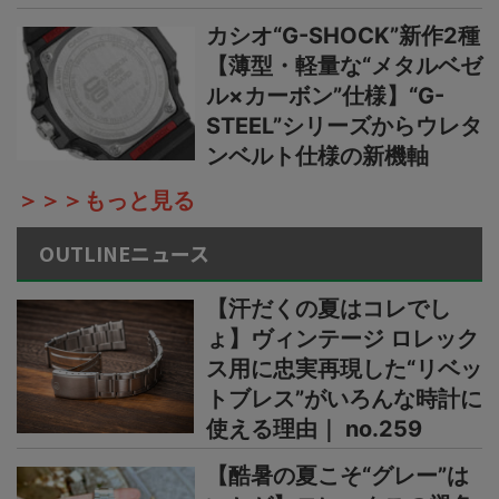
カシオ“G-SHOCK”新作2種
【薄型・軽量な“メタルベゼ
ル×カーボン”仕様】“G-
STEEL”シリーズからウレタ
ンベルト仕様の新機軸
＞＞＞もっと見る
OUTLINEニュース
【汗だくの夏はコレでし
ょ】ヴィンテージ ロレック
ス用に忠実再現した“リベッ
トブレス”がいろんな時計に
使える理由｜ no.259
【酷暑の夏こそ“グレー”は