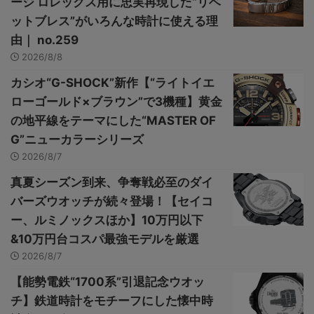
ージ ロレックス用に忠実再現した“リベ
ットブレス”がいろんな時計に使える理
由｜ no.259
2026/8/8
カシオ“G-SHOCK”新作【“ライトイエ
ローゴールド×ブラウン”で3機種】黄金
の地平線をテーマにした“MASTER OF
G”ニューカラーシリーズ
2026/8/7
真夏シーズン到来、争奪戦必至のダイ
バーズウオッチが続々登場！【セイコ
ー、ルミノックスほか】10万円以下
&10万円台コスパ最強モデルを厳選
2026/8/7
【能勢電鉄“1700系”引退記念ウオッ
チ】鉄道時計をモチーフにした懐中時