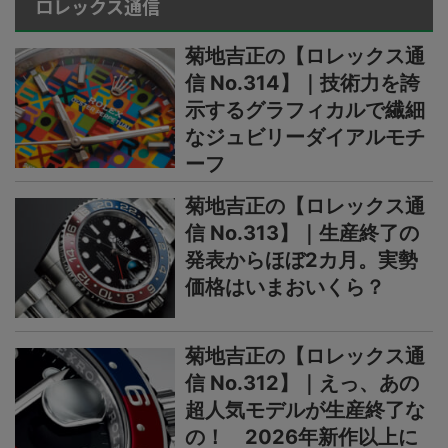
ロレックス通信
菊地吉正の【ロレックス通
信 No.314】｜技術力を誇
示するグラフィカルで繊細
なジュビリーダイアルモチ
ーフ
菊地吉正の【ロレックス通
信 No.313】｜生産終了の
発表からほぼ2カ月。実勢
価格はいまおいくら？
菊地吉正の【ロレックス通
信 No.312】｜えっ、あの
超人気モデルが生産終了な
の！ 2026年新作以上に