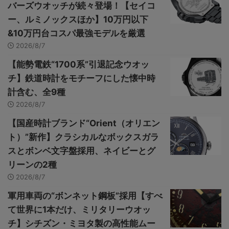
バーズウオッチが続々登場！【セイコ
ー、ルミノックスほか】10万円以下
&10万円台コスパ最強モデルを厳選
2026/8/7
【能勢電鉄“1700系”引退記念ウオッ
チ】鉄道時計をモチーフにした懐中時
計含む、全9種
2026/8/7
【国産時計ブランド“Orient（オリエン
ト）”新作】クラシカルなボックスガラ
スとボンベ文字盤採用、ネイビーとグ
リーンの2種
2026/8/7
軍用車両の“ボンネット鋼板”採用【すべ
て世界に1本だけ、ミリタリーウオッ
チ】シチズン・ミヨタ製の高性能ムー