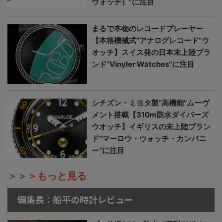
ウォッチ）”に注目
まるで本物のレコードプレーヤー
【本格機械式“アナログレコード”ウ
オッチ】スイス発の日本未上陸ブラ
ンド“Vinyler Watches”に注目
シチズン・ミヨタ製“高機能”ムーヴ
メント搭載【310m防水ダイバーズ
ウオッチ】イギリスの未上陸ブラン
ド“マーロウ・ウォッチ・カンパニ
ー”に注目
＞＞＞もっと見る
編集長：船平の時計レビュー