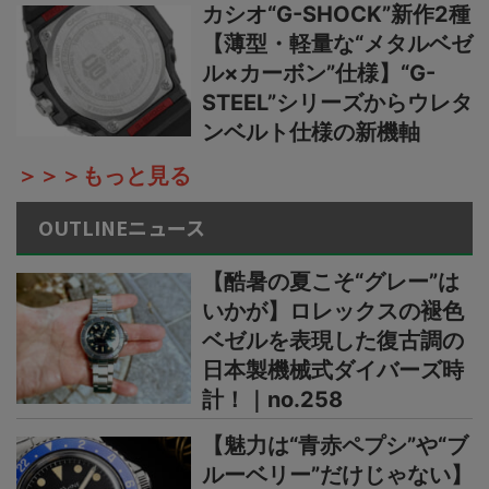
カシオ“G-SHOCK”新作2種
【薄型・軽量な“メタルベゼ
ル×カーボン”仕様】“G-
STEEL”シリーズからウレタ
ンベルト仕様の新機軸
＞＞＞もっと見る
OUTLINEニュース
【酷暑の夏こそ“グレー”は
いかが】ロレックスの褪色
ベゼルを表現した復古調の
日本製機械式ダイバーズ時
計！｜no.258
【魅力は“青赤ペプシ”や“ブ
ルーベリー”だけじゃない】