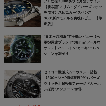
プロ仕様300m防水で薄型デザイン
【新常識“スリム・ダイバーズウオッ
チ”3種】スピニカー“スペンス
300”新作モデルを実機レビュー【修
正版】
“青木ヶ原樹海”で実機レビュー【米
軍御用達ブランド“38mm”ツールウ
オッチ】ハミルトン“カーキ”コレク
ションを深掘り
セイコー機械式ムーヴメント搭載
【300m防水“価格破壊”ダイバーズ
ウオッチ】超軽量フォージドカーボ
ン採用“アンダーン”新作