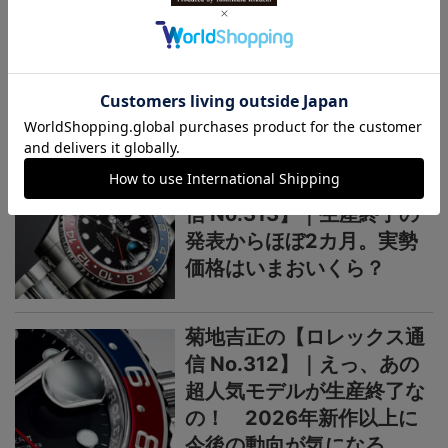
菊地吉正の【ロレックス通
信 No.314】｜技術力を誇
示するグラフィカルで繊細
なジュビリーダイアルモチ
ーフ
菊地吉正の【ロレックス通
信 No.313】｜生産終了の
発表からほぼ2カ月。実勢
価格はいまおいくら？
菊地吉正の【ロレックス通
信 No.312】｜えっ、あの
超人気モデルが生産終了な
の！ 2026年新作以上に
今後の動向が気になる