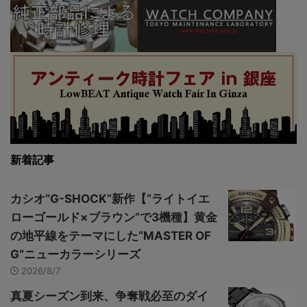
新着記事
カシオ“G-SHOCK”新作【“ライトイエ
ローゴールド×ブラウン”で3機種】黄金
の地平線をテーマにした“MASTER OF
G”ニューカラーシリーズ
2026/8/7
真夏シーズン到来、争奪戦必至のダイ