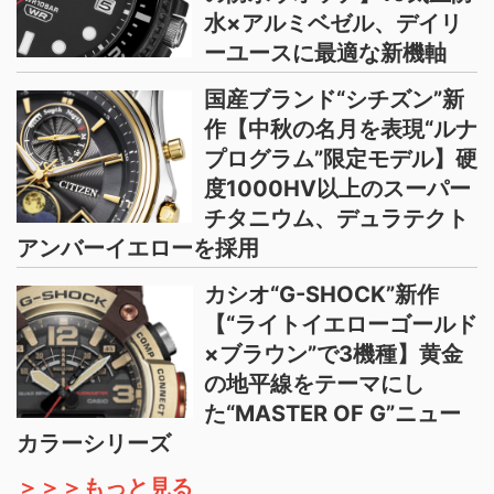
水×アルミベゼル、デイリ
ーユースに最適な新機軸
国産ブランド“シチズン”新
作【中秋の名月を表現“ルナ
プログラム”限定モデル】硬
度1000HV以上のスーパー
チタニウム、デュラテクト
アンバーイエローを採用
カシオ“G-SHOCK”新作
【“ライトイエローゴールド
×ブラウン”で3機種】黄金
の地平線をテーマにし
た“MASTER OF G”ニュー
カラーシリーズ
＞＞＞もっと見る