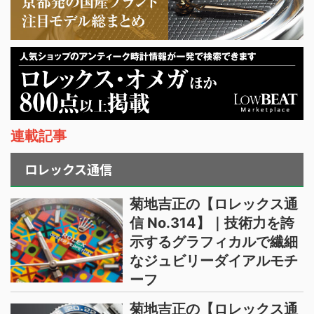
連載記事
ロレックス通信
菊地吉正の【ロレックス通
信 No.314】｜技術力を誇
示するグラフィカルで繊細
なジュビリーダイアルモチ
ーフ
菊地吉正の【ロレックス通