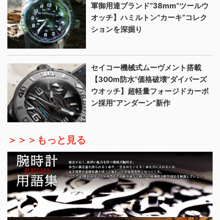
軍御用達ブランド“38mm”ツールウ
オッチ】ハミルトン“カーキ”コレク
ションを深掘り
セイコー機械式ムーヴメント搭載
【300m防水“価格破壊”ダイバーズ
ウオッチ】超軽量フォージドカーボ
ン採用“アンダーン”新作
＞＞＞もっと見る