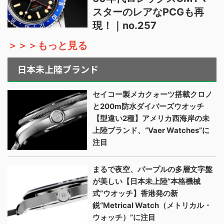
スターのレアなPCGも再
現！｜no.257
＞＞＞もっと見る
日本未上陸ブランド
セイコー製メカクォーツ搭載クロノ
と200m防水ダイバーズウオッチ
【型違い2種】アメリカ西海岸の未
上陸ブランド、“Vaer Watches”に
注目
まるで夜空、パープルの多層文字盤
が美しい【日本未上陸“本格機械
式”ウオッチ】香港発の新
鋭“Metrical Watch（メトリカル・
ウォッチ）”に注目