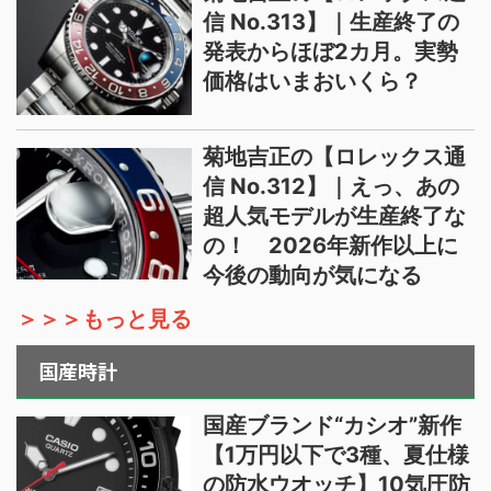
信 No.313】｜生産終了の
発表からほぼ2カ月。実勢
価格はいまおいくら？
菊地吉正の【ロレックス通
信 No.312】｜えっ、あの
超人気モデルが生産終了な
の！ 2026年新作以上に
今後の動向が気になる
＞＞＞もっと見る
国産時計
国産ブランド“カシオ”新作
【1万円以下で3種、夏仕様
の防水ウオッチ】10気圧防