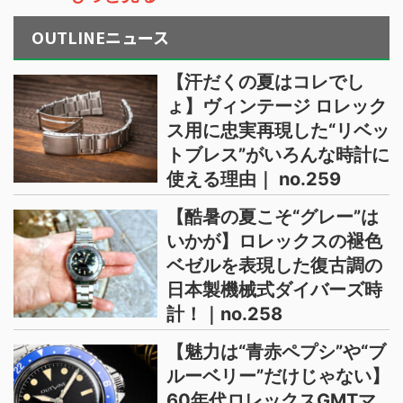
OUTLINEニュース
【汗だくの夏はコレでし
ょ】ヴィンテージ ロレック
ス用に忠実再現した“リベッ
トブレス”がいろんな時計に
使える理由｜ no.259
【酷暑の夏こそ“グレー”は
いかが】ロレックスの褪色
ベゼルを表現した復古調の
日本製機械式ダイバーズ時
計！｜no.258
【魅力は“青赤ペプシ”や“ブ
ルーベリー”だけじゃない】
60年代ロレックスGMTマ