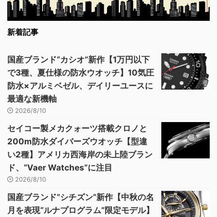
新着記事
国産ブランド“カシオ”新作【1万円以下
で3種、夏仕様の防水ウオッチ】10気圧
防水×アルミベゼル、デイリーユースに
最適な新機軸
2026/8/10
セイコー製メカクォーツ搭載クロノと
200m防水ダイバーズウオッチ【型違
い2種】アメリカ西海岸の未上陸ブラン
ド、“Vaer Watches”に注目
2026/8/10
国産ブランド“シチズン”新作【中秋の名
月を表現“ルナプログラム”限定モデル】