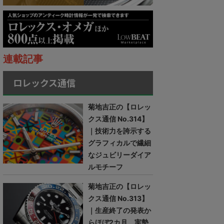
連載記事
ロレックス通信
菊地吉正の【ロレッ
クス通信 No.314】
｜技術力を誇示する
グラフィカルで繊細
なジュビリーダイア
ルモチーフ
菊地吉正の【ロレッ
クス通信 No.313】
｜生産終了の発表か
らほぼ2カ月。実勢