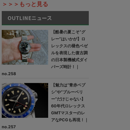
＞＞＞もっと見る
OUTLINEニュース
【酷暑の夏こそ“グ
レー”はいかが】ロ
レックスの褪色ベゼ
ルを表現した復古調
の日本製機械式ダイ
バーズ時計！｜
no.258
【魅力は“青赤ペプ
シ”や“ブルーベリ
ー”だけじゃない】
60年代ロレックス
GMTマスターのレ
アなPCGも再現！｜
no.257