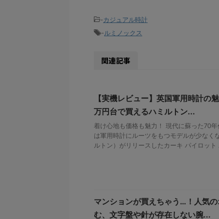
-
カジュアル時計
-
ルミノックス
関連記事
【実機レビュー】英国軍用時計の魅
万円台で買えるハミルトン...
着け心地も価格も魅力！ 現代に蘇った70
は軍用時計にルーツをもつモデルが少なくない
ルトン）がリリースしたカーキ パイロット パ
マンションが買えちゃう…！人気の
む、文字盤や針が存在しない腕...