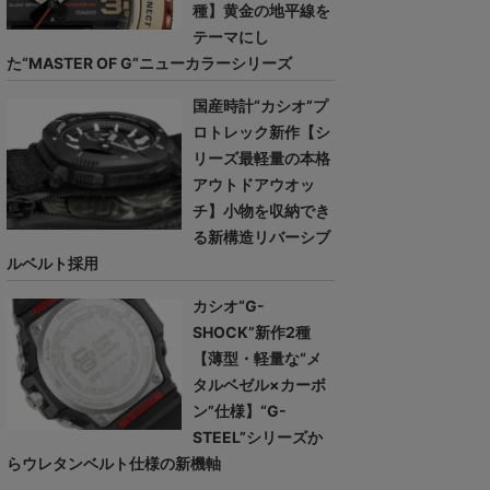
種】黄金の地平線を
テーマにし
た“MASTER OF G”ニューカラーシリーズ
国産時計“カシオ”プ
ロトレック新作【シ
リーズ最軽量の本格
アウトドアウオッ
チ】小物を収納でき
る新構造リバーシブ
ルベルト採用
カシオ“G-
SHOCK”新作2種
【薄型・軽量な“メ
タルベゼル×カーボ
ン”仕様】“G-
STEEL”シリーズか
らウレタンベルト仕様の新機軸