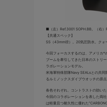
■（左）Ref.3001 SOPH.BB。（右）Re
【共通スペック】
SS（43mm径）。20気圧防水。クォーツ（
今回フォーカスするのは、アメリカ*の
ブームを牽引してきた日本のストリート
ラボレーションモデル。
米海軍特殊部隊Navy SEALsとの
るルミノックスダイブウオッチの原点である
各色それぞれ、コントラストの効いた
今回のコラボレーションを表した両社
は軽量且つ耐久性に優れた”CARBO