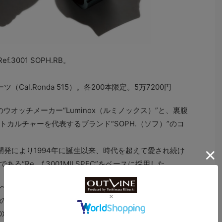
f.3001 SOPH.RB。
Cal.Ronda 515）。各200本限定。5万7200円
ウオッチメーカー“Luminox（ルミノックス）”と、裏腹
カルチャーを代表するブランド“SOPH.（ソフ）”のコ
共同開発により1994年に誕生以来、時代を超えて愛され続け
“Re f.3001MILSPEC”をベースに採用した。
ベゼル、ブランドロゴをあしらった文字盤、裏ブタには
のロゴをエッジングしたものをカスタマイズ。ケースに
NOX“を使用し、防水、耐圧性能を高めた2重のリューズ構