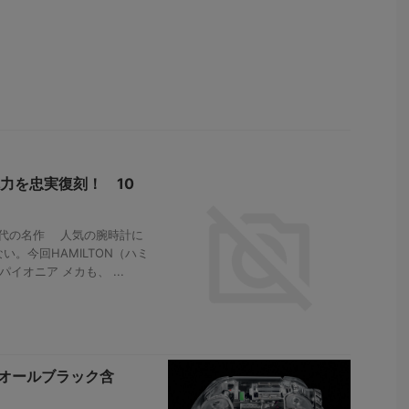
力を忠実復刻！ 10
年代の名作 人気の腕時計に
。今回HAMILTON（ハミ
イオニア メカも、 ...
オールブラック含