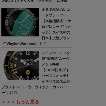
Watch（メトリカル・ウォッチ）”に注目
まるで本物のレコ
ードプレーヤー
【本格機械式“アナ
ログレコード”ウオ
ッチ】スイス発の
日本未上陸ブラン
ド“Vinyler Watches”に注目
シチズン・ミヨタ
製“高機能”ムーヴ
メント搭載
【310m防水ダイ
バーズウオッチ】
イギリスの未上陸
ブランド“マーロウ・ウォッチ・カンパニ
ー”に注目
＞＞＞もっと見る