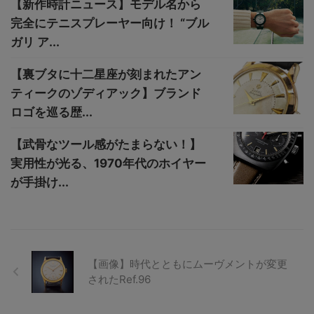
【新作時計ニュース】モデル名から
完全にテニスプレーヤー向け！ “ブル
ガリ ア...
【裏ブタに十二星座が刻まれたアン
ティークのゾディアック】ブランド
ロゴを巡る歴...
【武骨なツール感がたまらない！】
実用性が光る、1970年代のホイヤー
が手掛け...
【画像】時代とともにムーヴメントが変更
されたRef.96