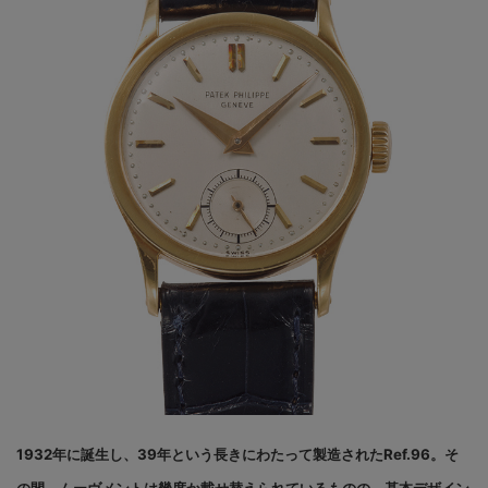
1932年に誕生し、39年という長きにわたって製造されたRef.96。そ
の間、ムーヴメントは幾度か載せ替えられているものの、基本デザイン