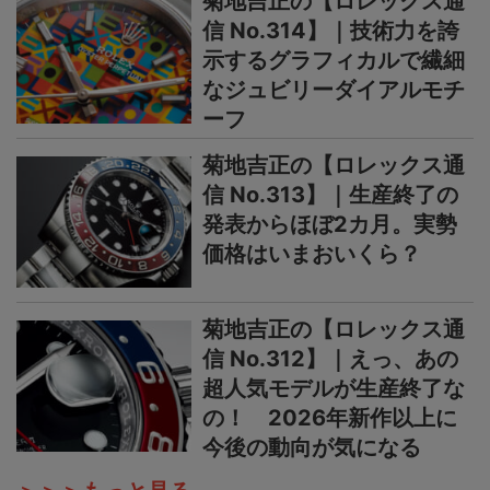
菊地吉正の【ロレックス通
信 No.314】｜技術力を誇
示するグラフィカルで繊細
なジュビリーダイアルモチ
ーフ
菊地吉正の【ロレックス通
信 No.313】｜生産終了の
発表からほぼ2カ月。実勢
価格はいまおいくら？
菊地吉正の【ロレックス通
信 No.312】｜えっ、あの
超人気モデルが生産終了な
の！ 2026年新作以上に
今後の動向が気になる