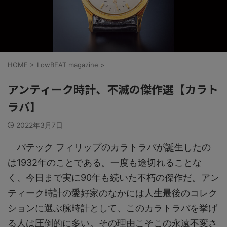
HOME
>
LowBEAT magazine
>
アンティーク時計、不滅の傑作選【カラト
ラバ】
2022年3月7日
パテック フィリップのカラトラバが誕生したの
は1932年のことである。一度も途切れることな
く、今日まで実に90年も続いた不朽の傑作だ。アン
ティーク時計の愛好家のなかには人生最後のコレク
ションに選ぶ腕時計として、このカラトラバを挙げ
る人は圧倒的に多い。その理由こそこの永遠不変さ