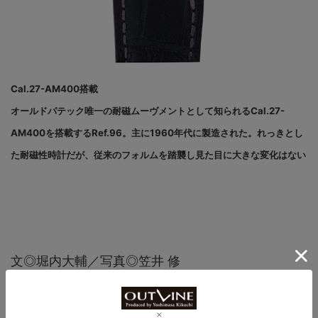
Cal.27-AM400搭載
オールドパテック唯一の耐磁ムーヴメントとして知られるCal.27-
AM400を搭載するRef.96。主に1960年代に製造された。れっきとし
た耐磁性時計だが、従来のフォルムを踏襲し見た目に大きな変化はない
文◎堀内大輔／写真◎笠井 修