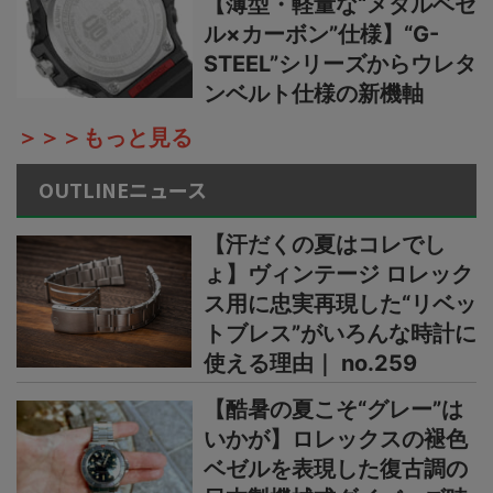
【薄型・軽量な“メタルベゼ
ル×カーボン”仕様】“G-
STEEL”シリーズからウレタ
ンベルト仕様の新機軸
＞＞＞もっと見る
OUTLINEニュース
【汗だくの夏はコレでし
ょ】ヴィンテージ ロレック
ス用に忠実再現した“リベッ
トブレス”がいろんな時計に
使える理由｜ no.259
【酷暑の夏こそ“グレー”は
いかが】ロレックスの褪色
ベゼルを表現した復古調の