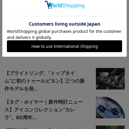
-
LowBEAT magazine
-
機械式時計
関連記事
【ブライトリング、“トップタイ
ム”に初のトゥールビヨン】三つの新
作モデルを発...
【タグ・ホイヤー｜新作時計ニュー
ス】アイコンコレクション“カレ
ラ”、60周年...