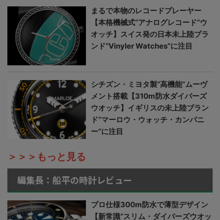
まるで本物のレコードプレーヤー
【本格機械式“アナログレコード”ウ
オッチ】スイス発の日本未上陸ブラ
ンド“Vinyler Watches”に注目
シチズン・ミヨタ製“高機能”ムーヴ
メント搭載【310m防水ダイバーズ
ウオッチ】イギリスの未上陸ブラン
ド“マーロウ・ウォッチ・カンパニ
ー”に注目
＞＞＞もっと見る
編集長：船平の時計レビュー
プロ仕様300m防水で薄型デザイン
【新常識“スリム・ダイバーズウオッ