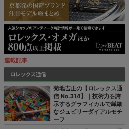
連載記事
ロレックス通信
菊地吉正の【ロレックス通
信 No.314】｜技術力を誇
示するグラフィカルで繊細
なジュビリーダイアルモチ
ーフ