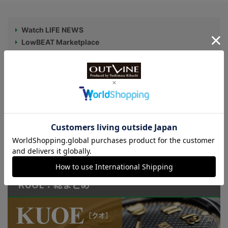
Watch LIFE NEWS
LowBEAT Marketplace
ONLINE SHOP
特許取得“耐衝撃”ウオッチなど
KUOE：総まとめ