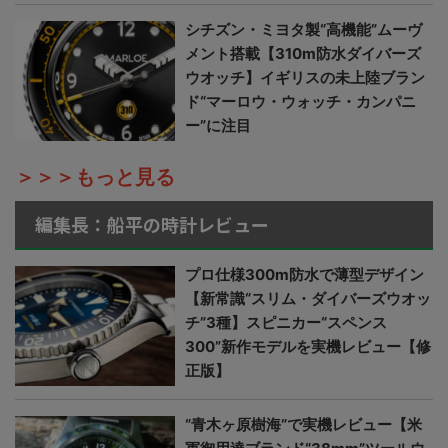
シチズン・ミヨタ製“高機能”ムーヴ
メント搭載【310m防水ダイバーズ
ウオッチ】イギリスの未上陸ブラン
ド“マーロウ・ウォッチ・カンパニ
ー”に注目
＞＞＞もっと見る
編集長：船平の時計レビュー
プロ仕様300m防水で薄型デザイン
【新常識“スリム・ダイバーズウオッ
チ”3種】スピニカー“スペンス
300”新作モデルを実機レビュー【修
正版】
“青木ヶ原樹海”で実機レビュー【米