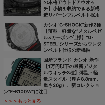
の本格アウトドアウオッ
チ】小物を収納できる新構
造リバーシブルベルト採用
カシオ“G-SHOCK”新作2種
【薄型・軽量な“メタルベゼ
ル×カーボン”仕様】“G-
STEEL”シリーズからウレタ
ンベルト仕様の新機軸
国産ブランド“カシオ”新作
【1万円以下の最新デジタ
ルウオッチ3種】薄型・軽
量スタイル（厚さ8.8mm、
重さ26g）、新コレクショ
ン“F-B100W”に注目
＞＞＞もっと見る