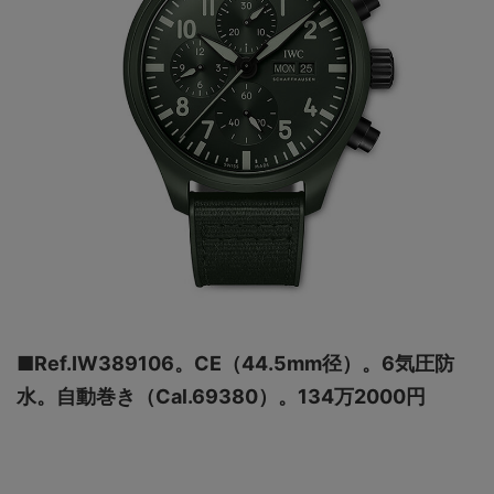
■Ref.IW389106。CE（44.5mm径）。6気圧防
水。自動巻き（Cal.69380）。134万2000円