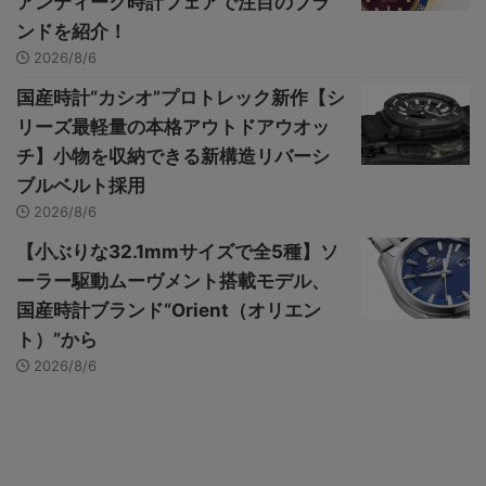
アンティーク時計フェアで注目のブラ
ンドを紹介！
2026/8/6
国産時計“カシオ”プロトレック新作【シ
リーズ最軽量の本格アウトドアウオッ
チ】小物を収納できる新構造リバーシ
ブルベルト採用
2026/8/6
【小ぶりな32.1mmサイズで全5種】ソ
ーラー駆動ムーヴメント搭載モデル、
国産時計ブランド“Orient（オリエン
ト）”から
2026/8/6