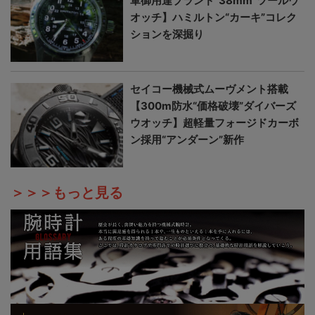
軍御用達ブランド“38mm”ツールウ
オッチ】ハミルトン“カーキ”コレク
ションを深掘り
セイコー機械式ムーヴメント搭載
【300m防水“価格破壊”ダイバーズ
ウオッチ】超軽量フォージドカーボ
ン採用“アンダーン”新作
＞＞＞もっと見る