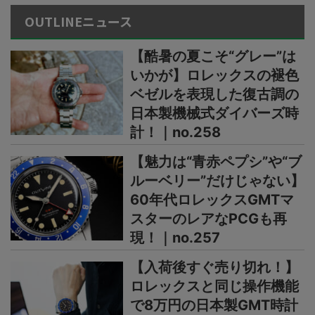
OUTLINEニュース
【酷暑の夏こそ“グレー”は
いかが】ロレックスの褪色
ベゼルを表現した復古調の
日本製機械式ダイバーズ時
計！｜no.258
【魅力は“青赤ペプシ”や“ブ
ルーベリー”だけじゃない】
60年代ロレックスGMTマ
スターのレアなPCGも再
現！｜no.257
【入荷後すぐ売り切れ！】
ロレックスと同じ操作機能
で8万円の日本製GMT時計