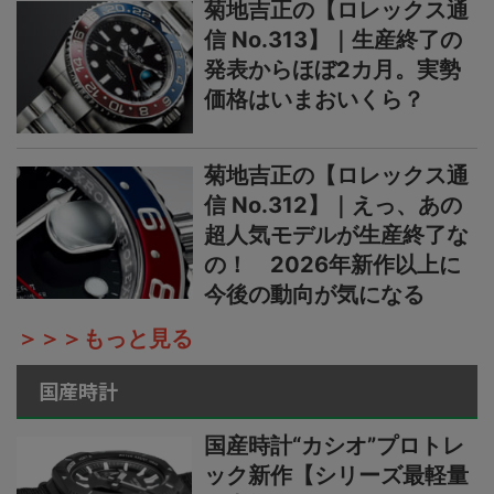
菊地吉正の【ロレックス通
信 No.313】｜生産終了の
発表からほぼ2カ月。実勢
価格はいまおいくら？
菊地吉正の【ロレックス通
信 No.312】｜えっ、あの
超人気モデルが生産終了な
の！ 2026年新作以上に
今後の動向が気になる
＞＞＞もっと見る
国産時計
国産時計“カシオ”プロトレ
ック新作【シリーズ最軽量