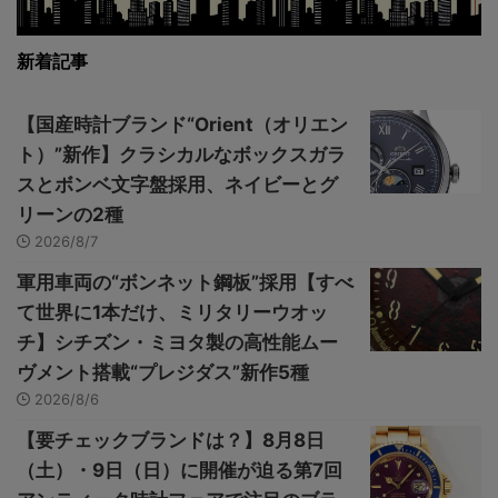
新着記事
【国産時計ブランド“Orient（オリエン
ト）”新作】クラシカルなボックスガラ
スとボンベ文字盤採用、ネイビーとグ
リーンの2種
2026/8/7
軍用車両の“ボンネット鋼板”採用【すべ
て世界に1本だけ、ミリタリーウオッ
チ】シチズン・ミヨタ製の高性能ムー
ヴメント搭載“プレジダス”新作5種
2026/8/6
【要チェックブランドは？】8月8日
（土）・9日（日）に開催が迫る第7回