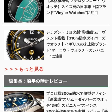
【本格機械式“アナログレコード”ウ
オッチ】スイス発の日本未上陸ブラ
ンド“Vinyler Watches”に注目
シチズン・ミヨタ製“高機能”ムーヴ
メント搭載【310m防水ダイバーズ
ウオッチ】イギリスの未上陸ブラン
ド“マーロウ・ウォッチ・カンパニ
ー”に注目
＞＞＞もっと見る
編集長：船平の時計レビュー
プロ仕様300m防水で薄型デザイン
【新常識“スリム・ダイバーズウオッ
チ”3種】スピニカー“スペンス
300”新作モデルを実機レビュー【修