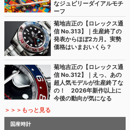
なジュビリーダイアルモチ
ーフ
菊地吉正の【ロレックス通
信 No.313】｜生産終了の
発表からほぼ2カ月。実勢
価格はいまおいくら？
菊地吉正の【ロレックス通
信 No.312】｜えっ、あの
超人気モデルが生産終了な
の！ 2026年新作以上に
今後の動向が気になる
＞＞＞もっと見る
国産時計