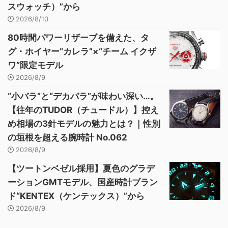
スウォッチ）”から
2026/8/10
80時間パワーリザーブを備えた、タ
グ・ホイヤー“カレラ”×“チーム イクザ
ワ”限定モデル
2026/8/9
“小バラ”と“デカバラ”が味わい深い…。
【往年のTUDOR（チュードル）】控え
め相場の3針モデルの魅力とは？｜性別
の垣根を超える腕時計 No.062
2026/8/9
【ツートンベゼル採用】夏色のグラデ
ーションGMTモデル、国産時計ブラン
ド“KENTEX（ケンテックス）”から
2026/8/9