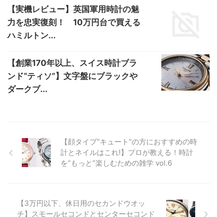
【実機レビュー】英国軍用時計の魅
力を忠実復刻！ 10万円台で買える
ハミルトン...
【創業170年以上、スイス時計ブラ
ンド“ティソ”】文字盤にブラックや
ダークブ...
【顔タイプ“キュート”の方におすすめの時
計とネイルはこれ!】プロが教える！時計
を“もっと”楽しむための雑学 vol.6
【3万円以下、休日用のセカンドウオッ
チ】スモールセコンドとセンターセコンド