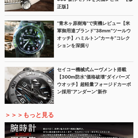
正版】
“青木ヶ原樹海”で実機レビュー【米
軍御用達ブランド“38mm”ツールウ
オッチ】ハミルトン“カーキ”コレク
ションを深掘り
セイコー機械式ムーヴメント搭載
【300m防水“価格破壊”ダイバーズ
ウオッチ】超軽量フォージドカーボ
ン採用“アンダーン”新作
＞＞＞もっと見る