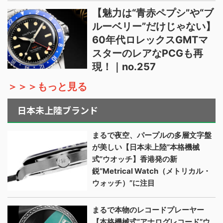
【魅力は“青赤ペプシ”や“ブ
ルーベリー”だけじゃない】
60年代ロレックスGMTマ
スターのレアなPCGも再
現！｜no.257
＞＞＞もっと見る
日本未上陸ブランド
まるで夜空、パープルの多層文字盤
が美しい【日本未上陸“本格機械
式”ウオッチ】香港発の新
鋭“Metrical Watch（メトリカル・
ウォッチ）”に注目
まるで本物のレコードプレーヤー
【本格機械式“アナログレコード”ウ