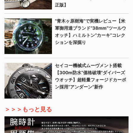
正版】
“青木ヶ原樹海”で実機レビュー【米
軍御用達ブランド“38mm”ツールウ
オッチ】ハミルトン“カーキ”コレク
ションを深掘り
セイコー機械式ムーヴメント搭載
【300m防水“価格破壊”ダイバーズ
ウオッチ】超軽量フォージドカーボ
ン採用“アンダーン”新作
＞＞＞もっと見る