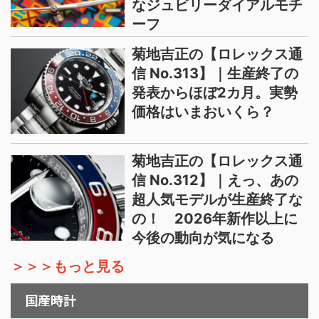
なジュビリーダイアルモチ
ーフ
菊地吉正の【ロレックス通
信 No.313】｜生産終了の
発表からほぼ2カ月。実勢
価格はいまおいくら？
菊地吉正の【ロレックス通
信 No.312】｜えっ、あの
超人気モデルが生産終了な
の！ 2026年新作以上に
今後の動向が気になる
＞＞＞もっと見る
国産時計