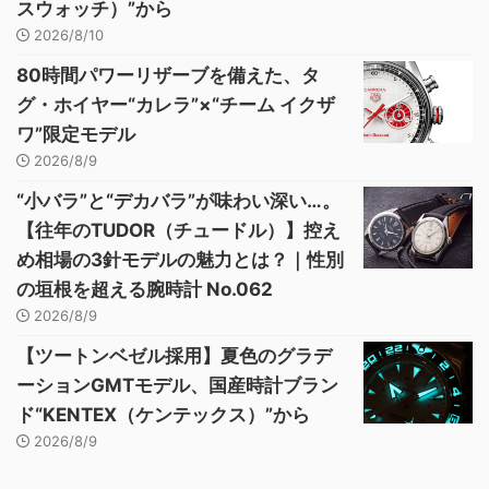
スウォッチ）”から
2026/8/10
80時間パワーリザーブを備えた、タ
グ・ホイヤー“カレラ”×“チーム イクザ
ワ”限定モデル
2026/8/9
“小バラ”と“デカバラ”が味わい深い…。
【往年のTUDOR（チュードル）】控え
め相場の3針モデルの魅力とは？｜性別
の垣根を超える腕時計 No.062
2026/8/9
【ツートンベゼル採用】夏色のグラデ
ーションGMTモデル、国産時計ブラン
ド“KENTEX（ケンテックス）”から
2026/8/9