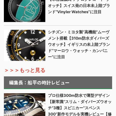
オッチ】スイス発の日本未上陸ブラ
ンド“Vinyler Watches”に注目
シチズン・ミヨタ製“高機能”ムーヴ
メント搭載【310m防水ダイバーズ
ウオッチ】イギリスの未上陸ブラン
ド“マーロウ・ウォッチ・カンパニ
ー”に注目
＞＞＞もっと見る
編集長：船平の時計レビュー
プロ仕様300m防水で薄型デザイン
【新常識“スリム・ダイバーズウオッ
チ”3種】スピニカー“スペンス
300”新作モデルを実機レビュー【修