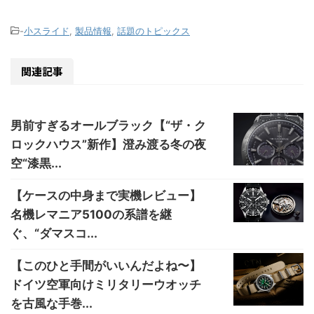
-
小スライド
,
製品情報
,
話題のトピックス
関連記事
男前すぎるオールブラック【“ザ・ク
ロックハウス”新作】澄み渡る冬の夜
空“漆黒...
【ケースの中身まで実機レビュー】
名機レマニア5100の系譜を継
ぐ、“ダマスコ...
【このひと手間がいいんだよね〜】
ドイツ空軍向けミリタリーウオッチ
を古風な手巻...