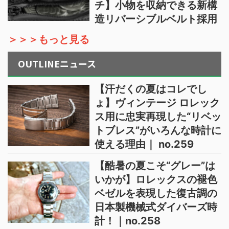
チ】小物を収納できる新構
造リバーシブルベルト採用
＞＞＞もっと見る
OUTLINEニュース
【汗だくの夏はコレでし
ょ】ヴィンテージ ロレック
ス用に忠実再現した“リベッ
トブレス”がいろんな時計に
使える理由｜ no.259
【酷暑の夏こそ“グレー”は
いかが】ロレックスの褪色
ベゼルを表現した復古調の
日本製機械式ダイバーズ時
計！｜no.258