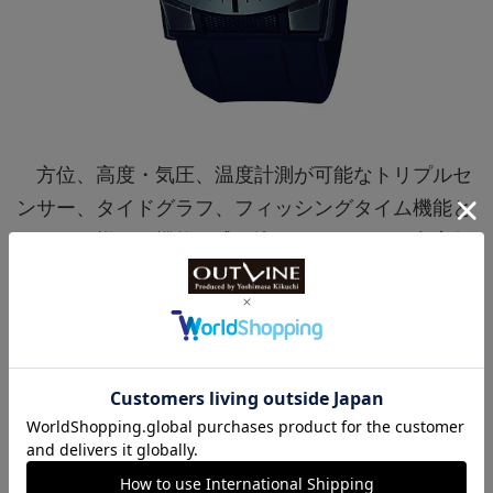
方位、高度・気圧、温度計測が可能なトリプルセ
ンサー、タイドグラフ、フィッシングタイム機能と
いった、様々な機能が盛り込まれているが、文字盤
はすっきりとしており、高い視認性を確保してい
る。
■樹脂×SS（47mm径）。20気圧防水。クォーツ
（電波ソーラー）。7万400円
次のページへ >