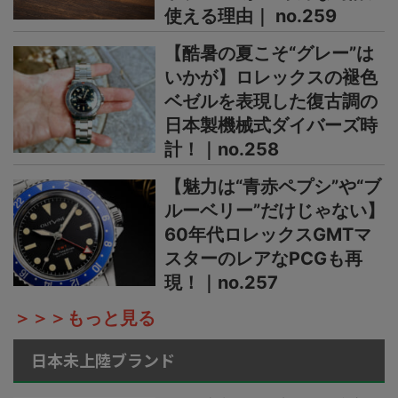
使える理由｜ no.259
【酷暑の夏こそ“グレー”は
いかが】ロレックスの褪色
ベゼルを表現した復古調の
日本製機械式ダイバーズ時
計！｜no.258
【魅力は“青赤ペプシ”や“ブ
ルーベリー”だけじゃない】
60年代ロレックスGMTマ
スターのレアなPCGも再
現！｜no.257
＞＞＞もっと見る
日本未上陸ブランド