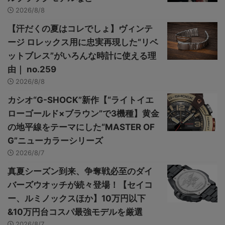
2026/8/8
【汗だくの夏はコレでしょ】ヴィンテ
ージ ロレックス用に忠実再現した“リベ
ットブレス”がいろんな時計に使える理
由｜ no.259
2026/8/8
カシオ“G-SHOCK”新作【“ライトイエ
ローゴールド×ブラウン”で3機種】黄金
の地平線をテーマにした“MASTER OF
G”ニューカラーシリーズ
2026/8/7
真夏シーズン到来、争奪戦必至のダイ
バーズウオッチが続々登場！【セイコ
ー、ルミノックスほか】10万円以下
&10万円台コスパ最強モデルを厳選
2026/8/7