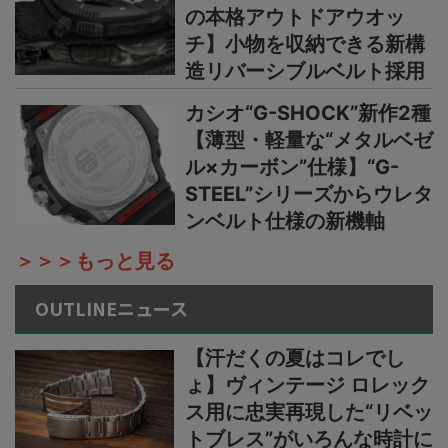
の本格アウトドアウオッ
チ】小物を収納できる新構
造リバーシブルベルト採用
カシオ“G-SHOCK”新作2種
【薄型・軽量な“メタルベゼ
ル×カーボン”仕様】“G-
STEEL”シリーズからウレタ
ンベルト仕様の新機軸
＞＞＞もっと見る
OUTLINEニュース
【汗だくの夏はコレでし
ょ】ヴィンテージ ロレック
ス用に忠実再現した“リベッ
トブレス”がいろんな時計に