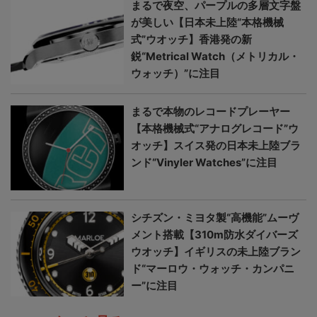
まるで夜空、パープルの多層文字盤
が美しい【日本未上陸“本格機械
式”ウオッチ】香港発の新
鋭“Metrical Watch（メトリカル・
ウォッチ）”に注目
まるで本物のレコードプレーヤー
【本格機械式“アナログレコード”ウ
オッチ】スイス発の日本未上陸ブラ
ンド“Vinyler Watches”に注目
シチズン・ミヨタ製“高機能”ムーヴ
メント搭載【310m防水ダイバーズ
ウオッチ】イギリスの未上陸ブラン
ド“マーロウ・ウォッチ・カンパニ
ー”に注目