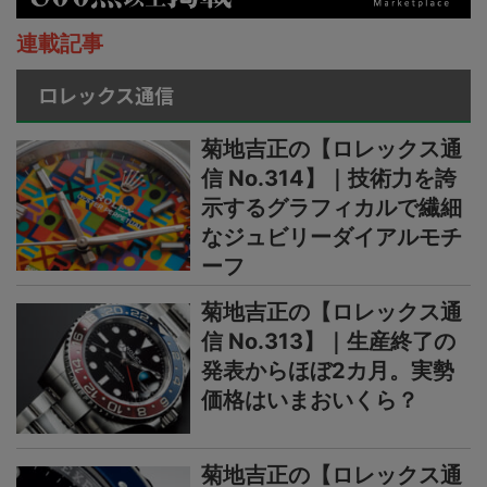
連載記事
ロレックス通信
菊地吉正の【ロレックス通
信 No.314】｜技術力を誇
示するグラフィカルで繊細
なジュビリーダイアルモチ
ーフ
菊地吉正の【ロレックス通
信 No.313】｜生産終了の
発表からほぼ2カ月。実勢
価格はいまおいくら？
菊地吉正の【ロレックス通