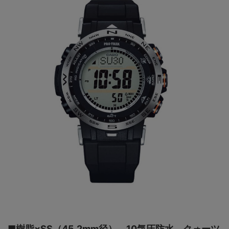
■樹脂×SS（45.2mm径）。10気圧防水。クォーツ