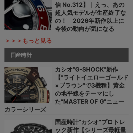
信 No.312】｜えっ、あの
超人気モデルが生産終了な
の！ 2026年新作以上に
今後の動向が気になる
＞＞＞もっと見る
国産時計
カシオ“G-SHOCK”新作
【“ライトイエローゴールド
×ブラウン”で3機種】黄金
の地平線をテーマにし
た“MASTER OF G”ニュー
カラーシリーズ
国産時計“カシオ”プロトレ
ック新作【シリーズ最軽量