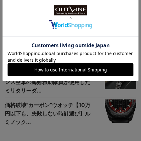
ツ時計
忠実復刻、1970年支給のミリタリー
ウオッチ“ハミルトン FAPD 5101...
【クエルボ・イ・ソブリノス｜新作
時計ニュース】世界限定246本！ シ
ガースモ...
【新作時計ニュース｜イエマ】フラ
ンス空軍の海難救助隊員が使用した
ミリタリーダ...
価格破壊“カーボン”ウオッチ【10万
円以下も、失敗しない時計選び】ル
ミノック...