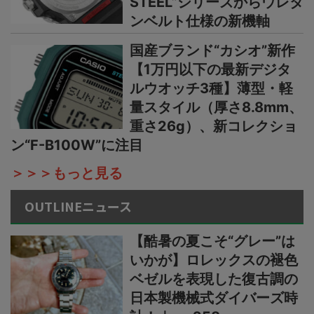
STEEL”シリーズからウレタ
ンベルト仕様の新機軸
国産ブランド“カシオ”新作
【1万円以下の最新デジタ
ルウオッチ3種】薄型・軽
量スタイル（厚さ8.8mm、
重さ26g）、新コレクショ
ン“F-B100W”に注目
＞＞＞もっと見る
OUTLINEニュース
【酷暑の夏こそ“グレー”は
いかが】ロレックスの褪色
ベゼルを表現した復古調の
日本製機械式ダイバーズ時