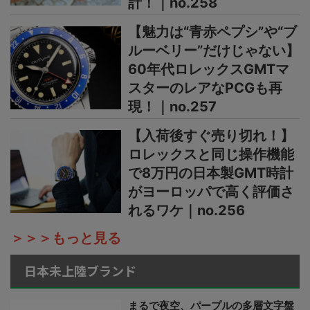
計！｜no.258
【魅力は“青赤ペプシ”や“ブ
ルーベリー”だけじゃない】
60年代ロレックスGMTマ
スターのレアなPCGも再
現！｜no.257
【入荷後すぐ売り切れ！】
ロレックスと同じ操作機能
で8万円の日本製GMT時計
がヨーロッパで高く評価さ
れるワケ｜no.256
＞＞＞もっと見る
日本未上陸ブランド
まるで夜空、パープルの多層文字盤