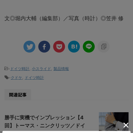
文◎堀内大輔（編集部）／写真（時計）◎笠井 修
-
ドイツ時計
,
小スライド
,
製品情報
-
クドケ
,
ドイツ時計
関連記事
勝手に実機でインプレッション【4
回】トーマス・ニンクリッツ／ドイ