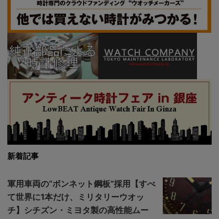
新着記事
軍用車両の“ボンネット鋼板”採用【すべ
て世界に1本だけ、ミリタリーウオッ
チ】シチズン・ミヨタ製の高性能ムー