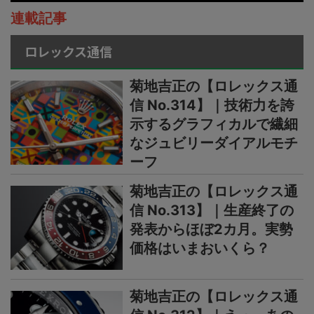
連載記事
ロレックス通信
菊地吉正の【ロレックス通
信 No.314】｜技術力を誇
示するグラフィカルで繊細
なジュビリーダイアルモチ
ーフ
菊地吉正の【ロレックス通
信 No.313】｜生産終了の
発表からほぼ2カ月。実勢
価格はいまおいくら？
菊地吉正の【ロレックス通