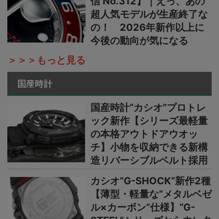
信 No.312】｜えっ、あの
超人気モデルが生産終了な
の！ 2026年新作以上に
今後の動向が気になる
＞＞＞もっと見る
国産時計
国産時計“カシオ”プロトレ
ック新作【シリーズ最軽量
の本格アウトドアウオッ
チ】小物を収納できる新構
造リバーシブルベルト採用
カシオ“G-SHOCK”新作2種
【薄型・軽量な“メタルベゼ
ル×カーボン”仕様】“G-