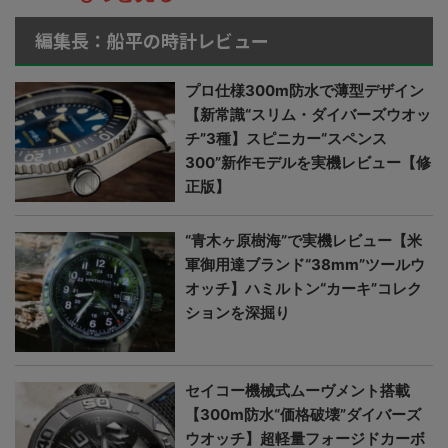
編集長：船平の時計レビュー
プロ仕様300m防水で薄型デザイン
【新常識“スリム・ダイバーズウオッ
チ”3種】スピニカー“スペンス
300”新作モデルを実機レビュー【修
正版】
“青木ヶ原樹海”で実機レビュー【米
軍御用達ブランド“38mm”ツールウ
オッチ】ハミルトン“カーキ”コレク
ションを深掘り
セイコー機械式ムーヴメント搭載
【300m防水“価格破壊”ダイバーズ
ウオッチ】超軽量フォージドカーボ