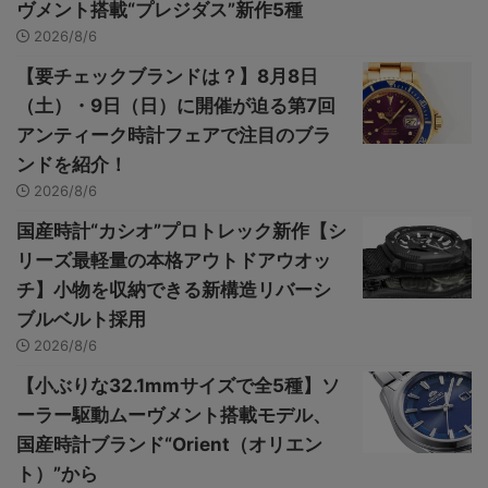
ヴメント搭載“プレジダス”新作5種
2026/8/6
【要チェックブランドは？】8月8日
（土）・9日（日）に開催が迫る第7回
アンティーク時計フェアで注目のブラ
ンドを紹介！
2026/8/6
国産時計“カシオ”プロトレック新作【シ
リーズ最軽量の本格アウトドアウオッ
チ】小物を収納できる新構造リバーシ
ブルベルト採用
2026/8/6
【小ぶりな32.1mmサイズで全5種】ソ
ーラー駆動ムーヴメント搭載モデル、
国産時計ブランド“Orient（オリエン
ト）”から