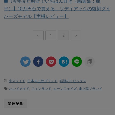
■【今年見た時計でいちばん好き（編集部：船
平）】10万円台で買える、ゾディアックの復刻ダイ
バーズモデル【実機レビュー】
<
1
2
>
-
小スライド
,
日本未上陸ブランド
,
話題のトピックス
-
ハンドメイド
,
フィンランド
,
ムーンフェイズ
,
未上陸ブランド
関連記事