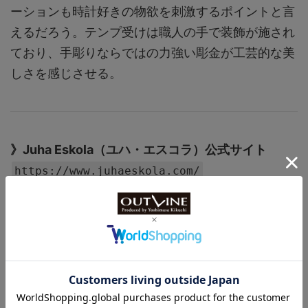
ーションも時計好きの物欲を刺激するポイントと言
えるだろう。テンプ受けは職人の手で装飾が施され
ており、手彫りならではの力強い彫金が工芸的な美
しさを感じさせる。
》Juha Eskola（ユハ・エスコラ）公式サイト
https://www.juhaeskola.com/
文◎William Hunnicutt
時計ブランド、アクセサリーブランドの輸入代理店
を務めるスフィアブランディング代表。インポータ