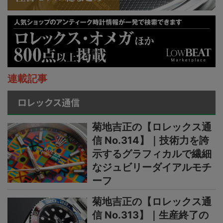
連載記事
ロレックス通信
菊地吉正の【ロレックス通
信 No.314】｜技術力を誇
示するグラフィカルで繊細
なジュビリーダイアルモチ
ーフ
菊地吉正の【ロレックス通
信 No.313】｜生産終了の