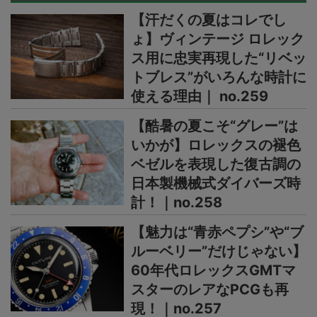
【汗だくの夏はコレでし
ょ】ヴィンテージ ロレック
ス用に忠実再現した“リベッ
トブレス”がいろんな時計に
使える理由｜ no.259
【酷暑の夏こそ“グレー”は
いかが】ロレックスの褪色
ベゼルを表現した復古調の
日本製機械式ダイバーズ時
計！｜no.258
【魅力は“青赤ペプシ”や“ブ
ルーベリー”だけじゃない】
60年代ロレックスGMTマ
スターのレアなPCGも再
現！｜no.257