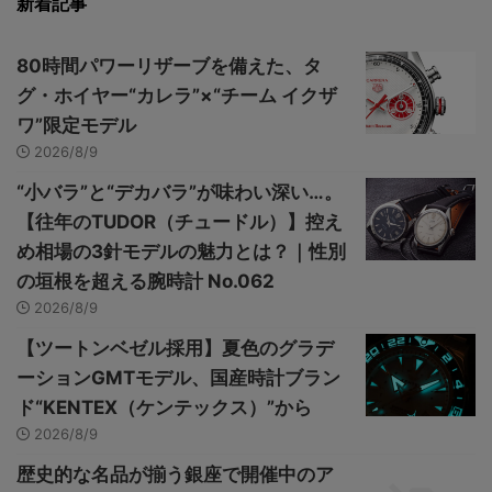
新着記事
80時間パワーリザーブを備えた、タ
グ・ホイヤー“カレラ”×“チーム イクザ
ワ”限定モデル
2026/8/9
“小バラ”と“デカバラ”が味わい深い…。
【往年のTUDOR（チュードル）】控え
め相場の3針モデルの魅力とは？｜性別
の垣根を超える腕時計 No.062
2026/8/9
【ツートンベゼル採用】夏色のグラデ
ーションGMTモデル、国産時計ブラン
ド“KENTEX（ケンテックス）”から
2026/8/9
歴史的な名品が揃う銀座で開催中のア