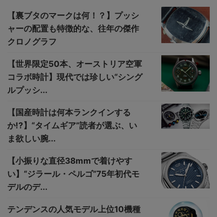
【裏ブタのマークは何！？】プッシ
ャーの配置も特徴的な、往年の傑作
クロノグラフ
【世界限定50本、オーストリア空軍
コラボ時計】現代では珍しい“シング
ルプッシ...
【国産時計は何本ランクインする
か!?】“タイムギア”読者が選ぶ、い
ま欲しい腕...
【小振りな直径38mmで着けやす
い】“ジラール・ペルゴ”75年初代モ
デルのデ...
テンデンスの人気モデル上位10機種