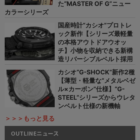
た“MASTER OF G”ニュー
カラーシリーズ
国産時計“カシオ”プロトレ
ック新作【シリーズ最軽量
の本格アウトドアウオッ
チ】小物を収納できる新構
造リバーシブルベルト採用
カシオ“G-SHOCK”新作2種
【薄型・軽量な“メタルベゼ
ル×カーボン”仕様】“G-
STEEL”シリーズからウレタ
ンベルト仕様の新機軸
＞＞＞もっと見る
OUTLINEニュース