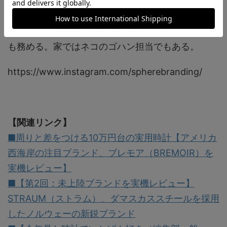
ーとして独自のセレクトで、ハマる人にはハマるプ
ロダクトを日本に展開するほか、音楽をテーマにし
たアパレルブランド、STEREO8のプロデューサー
も務める。家ではネコのゴハン担当でもある。
https://www.instagram.com/spherebranding/
【関連リンク】
■周りと差をつける10万円台の実用時計【アメリカ
西海岸の注目ブランド、ブレモア（BREMOIR）を
実機レビュー】
■【第2回：未上陸ブランドを実機レビュー】
STRAUM（ストラム）、ダマスカススチールを採用
したノルウェーの新鋭ブランド