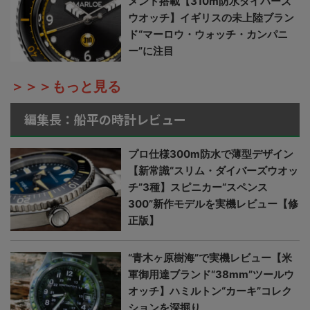
メント搭載【310m防水ダイバーズ
ウオッチ】イギリスの未上陸ブラン
ド“マーロウ・ウォッチ・カンパニ
ー”に注目
＞＞＞もっと見る
編集長：船平の時計レビュー
プロ仕様300m防水で薄型デザイン
【新常識“スリム・ダイバーズウオッ
チ”3種】スピニカー“スペンス
300”新作モデルを実機レビュー【修
正版】
“青木ヶ原樹海”で実機レビュー【米
軍御用達ブランド“38mm”ツールウ
オッチ】ハミルトン“カーキ”コレク
ションを深掘り