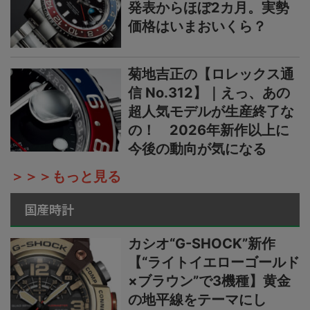
発表からほぼ2カ月。実勢
価格はいまおいくら？
菊地吉正の【ロレックス通
信 No.312】｜えっ、あの
超人気モデルが生産終了な
の！ 2026年新作以上に
今後の動向が気になる
＞＞＞もっと見る
国産時計
カシオ“G-SHOCK”新作
【“ライトイエローゴールド
×ブラウン”で3機種】黄金
の地平線をテーマにし