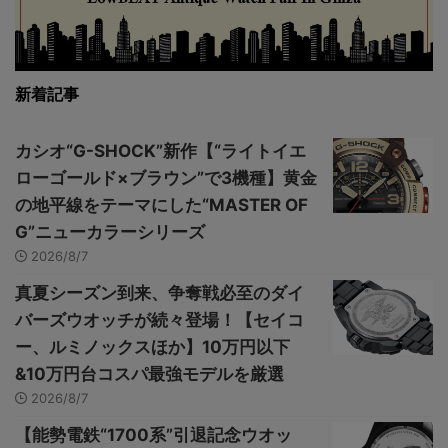
新着記事
カシオ“G-SHOCK”新作【“ライトイエ
ローゴールド×ブラウン”で3機種】黄金
の地平線をテーマにした“MASTER OF
G”ニューカラーシリーズ
2026/8/7
真夏シーズン到来、争奪戦必至のダイ
バーズウオッチが続々登場！【セイコ
ー、ルミノックスほか】10万円以下
&10万円台コスパ最強モデルを厳選
2026/8/7
【能勢電鉄“1700系”引退記念ウオッ