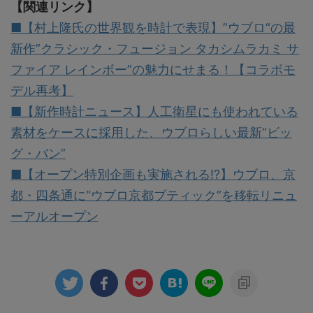
【関連リンク】
■【村上隆氏の世界観を時計で表現】”ウブロ“の最
新作”クラシック・フュージョン タカシムラカミ サ
ファイア レインボー”の魅力にせまる！【コラボモ
デル再考】
■【新作時計ニュース】人工衛星にも使われている
素材をケースに採用した、ウブロらしい最新“ビッ
グ・バン”
■【オープン特別企画も実施される!?】ウブロ、京
都・四条通に“ウブロ京都ブティック”を移転リニュ
ーアルオープン