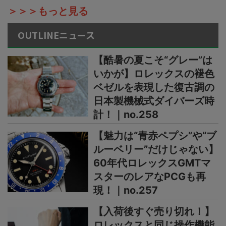
＞＞＞もっと見る
OUTLINEニュース
【酷暑の夏こそ“グレー”は
いかが】ロレックスの褪色
ベゼルを表現した復古調の
日本製機械式ダイバーズ時
計！｜no.258
【魅力は“青赤ペプシ”や“ブ
ルーベリー”だけじゃない】
60年代ロレックスGMTマ
スターのレアなPCGも再
現！｜no.257
【入荷後すぐ売り切れ！】
ロレックスと同じ操作機能