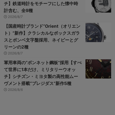
チ】鉄道時計をモチーフにした懐中時
計含む、全9種
2026/8/7
【国産時計ブランド“Orient（オリエン
ト）”新作】クラシカルなボックスガラ
スとボンベ文字盤採用、ネイビーとグ
リーンの2種
2026/8/7
軍用車両の“ボンネット鋼板”採用【すべ
て世界に1本だけ、ミリタリーウオッ
チ】シチズン・ミヨタ製の高性能ムー
ヴメント搭載“プレジダス”新作5種
2026/8/6