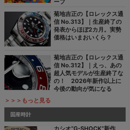
ーフ
菊地吉正の【ロレックス通
信 No.313】｜生産終了の
発表からほぼ2カ月。実勢
価格はいまおいくら？
菊地吉正の【ロレックス通
信 No.312】｜えっ、あの
超人気モデルが生産終了な
の！ 2026年新作以上に
今後の動向が気になる
＞＞＞もっと見る
国産時計
カシオ“G-SHOCK”新作