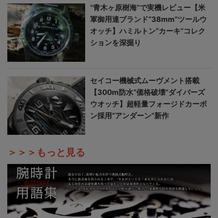
“青木ヶ原樹海”で実機レビュー【米
軍御用達ブランド“38mm”ツールウ
オッチ】ハミルトン“カーキ”コレク
ションを深掘り
セイコー機械式ムーヴメント搭載
【300m防水“価格破壊”ダイバーズ
ウオッチ】超軽量フォージドカーボ
ン採用“アンダーン”新作
＞＞＞もっと見る