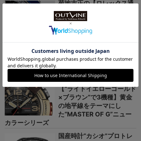
菊地吉正の【ロレックス通
信 No.312】｜えっ、あの
超人気モデルが生産終了な
の！ 2026年新作以上に
今後の動向が気になる
＞＞＞もっと見る
国産時計
カシオ“G-SHOCK”新作
【“ライトイエローゴールド
×ブラウン”で3機種】黄金
の地平線をテーマにし
た“MASTER OF G”ニュー
カラーシリーズ
国産時計“カシオ”プロトレ