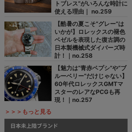
トブレス”がいろんな時計に
使える理由｜ no.259
【酷暑の夏こそ“グレー”は
いかが】ロレックスの褪色
ベゼルを表現した復古調の
日本製機械式ダイバーズ時
計！｜no.258
【魅力は“青赤ペプシ”や“ブ
ルーベリー”だけじゃない】
60年代ロレックスGMTマ
スターのレアなPCGも再
現！｜no.257
＞＞＞もっと見る
日本未上陸ブランド