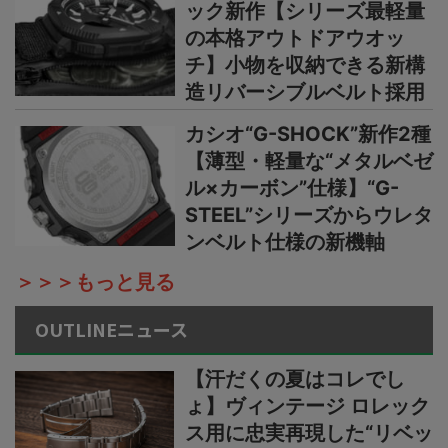
ック新作【シリーズ最軽量
の本格アウトドアウオッ
チ】小物を収納できる新構
造リバーシブルベルト採用
カシオ“G-SHOCK”新作2種
【薄型・軽量な“メタルベゼ
ル×カーボン”仕様】“G-
STEEL”シリーズからウレタ
ンベルト仕様の新機軸
＞＞＞もっと見る
OUTLINEニュース
【汗だくの夏はコレでし
ょ】ヴィンテージ ロレック
ス用に忠実再現した“リベッ