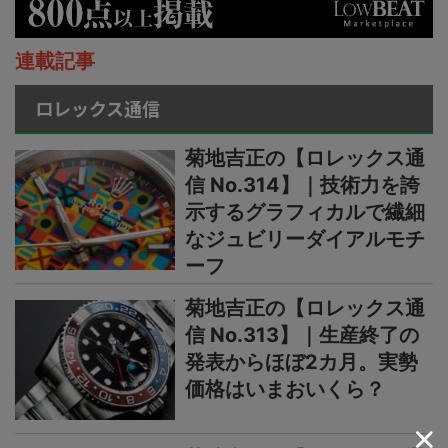
連載記事
ロレックス通信
菊地吉正の【ロレックス通
信 No.314】｜技術力を誇
示するグラフィカルで繊細
なジュビリーダイアルモチ
ーフ
菊地吉正の【ロレックス通
信 No.313】｜生産終了の
発表からほぼ2カ月。実勢
価格はいまおいくら？