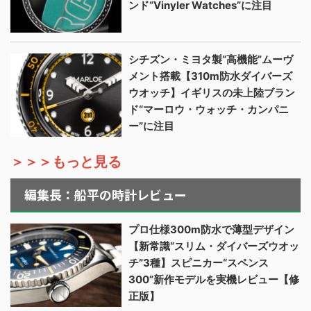
ンド“Vinyler Watches”に注目
シチズン・ミヨタ製“高機能”ムーヴ
メント搭載【310m防水ダイバーズ
ウオッチ】イギリスの未上陸ブラン
ド“マーロウ・ウォッチ・カンパニ
ー”に注目
＞＞＞もっと見る
編集長：船平の時計レビュー
プロ仕様300m防水で薄型デザイン
【新常識“スリム・ダイバーズウオッ
チ”3種】スピニカー“スペンス
300”新作モデルを実機レビュー【修
正版】