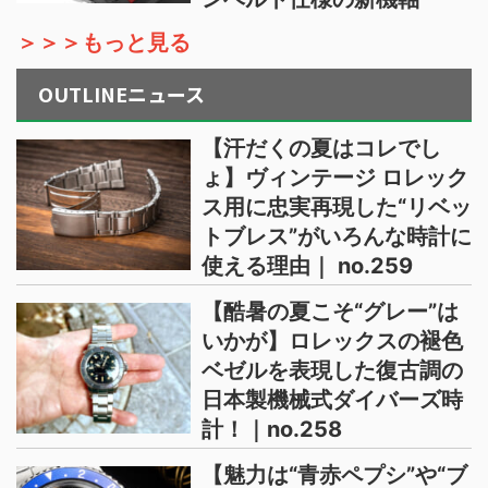
＞＞＞もっと見る
OUTLINEニュース
【汗だくの夏はコレでし
ょ】ヴィンテージ ロレック
ス用に忠実再現した“リベッ
トブレス”がいろんな時計に
使える理由｜ no.259
【酷暑の夏こそ“グレー”は
いかが】ロレックスの褪色
ベゼルを表現した復古調の
日本製機械式ダイバーズ時
計！｜no.258
【魅力は“青赤ペプシ”や“ブ