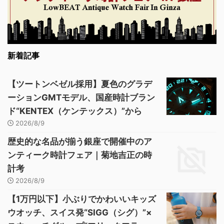
新着記事
【ツートンベゼル採用】夏色のグラデ
ーションGMTモデル、国産時計ブラン
ド“KENTEX（ケンテックス）”から
2026/8/9
歴史的な名品が揃う銀座で開催中のア
ンティーク時計フェア｜菊地吉正の時
計考
2026/8/9
【1万円以下】小ぶりでかわいいキッズ
ウオッチ、スイス発“SIGG（シグ）”×