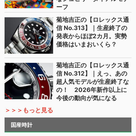
ーフ
菊地吉正の【ロレックス通
信 No.313】｜生産終了の
発表からほぼ2カ月。実勢
価格はいまおいくら？
菊地吉正の【ロレックス通
信 No.312】｜えっ、あの
超人気モデルが生産終了な
の！ 2026年新作以上に
今後の動向が気になる
＞＞＞もっと見る
国産時計