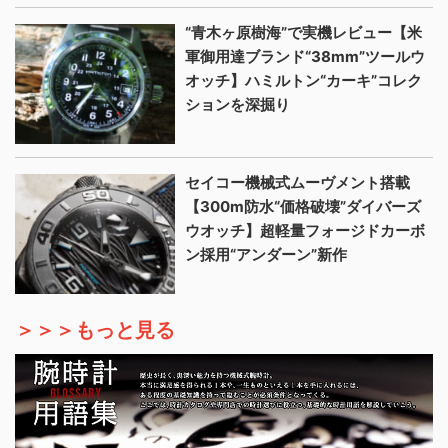
“青木ヶ原樹海”で実機レビュー【米
軍御用達ブランド“38mm”ツールウ
オッチ】ハミルトン“カーキ”コレク
ションを深掘り
セイコー機械式ムーヴメント搭載
【300m防水“価格破壊”ダイバーズ
ウオッチ】超軽量フォージドカーボ
ン採用“アンダーン”新作
＞＞＞もっと見る