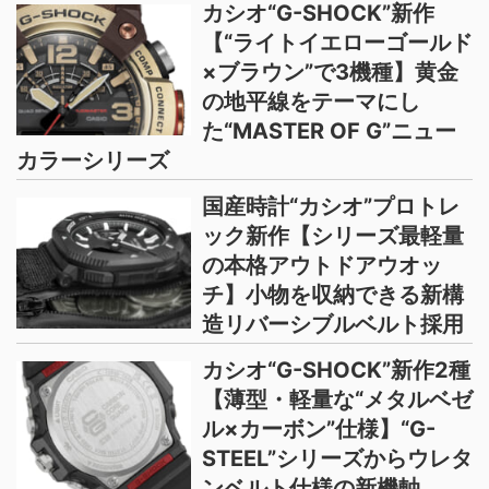
カシオ“G-SHOCK”新作
【“ライトイエローゴールド
×ブラウン”で3機種】黄金
の地平線をテーマにし
た“MASTER OF G”ニュー
カラーシリーズ
国産時計“カシオ”プロトレ
ック新作【シリーズ最軽量
の本格アウトドアウオッ
チ】小物を収納できる新構
造リバーシブルベルト採用
カシオ“G-SHOCK”新作2種
【薄型・軽量な“メタルベゼ
ル×カーボン”仕様】“G-
STEEL”シリーズからウレタ
ンベルト仕様の新機軸