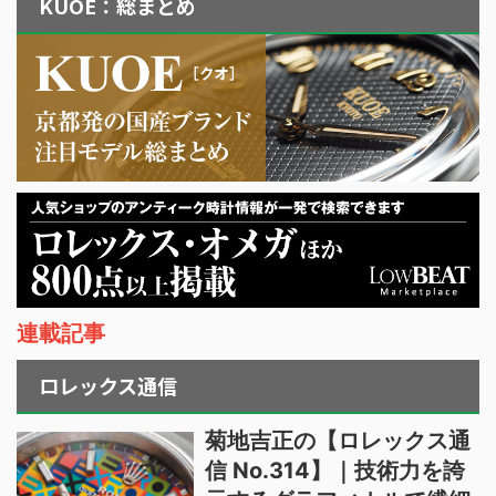
KUOE：総まとめ
連載記事
ロレックス通信
菊地吉正の【ロレックス通
信 No.314】｜技術力を誇