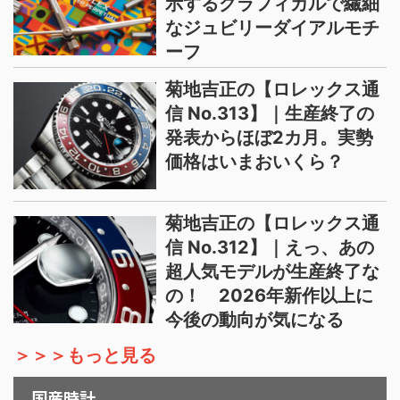
示するグラフィカルで繊細
なジュビリーダイアルモチ
ーフ
菊地吉正の【ロレックス通
信 No.313】｜生産終了の
発表からほぼ2カ月。実勢
価格はいまおいくら？
菊地吉正の【ロレックス通
信 No.312】｜えっ、あの
超人気モデルが生産終了な
の！ 2026年新作以上に
今後の動向が気になる
＞＞＞もっと見る
国産時計