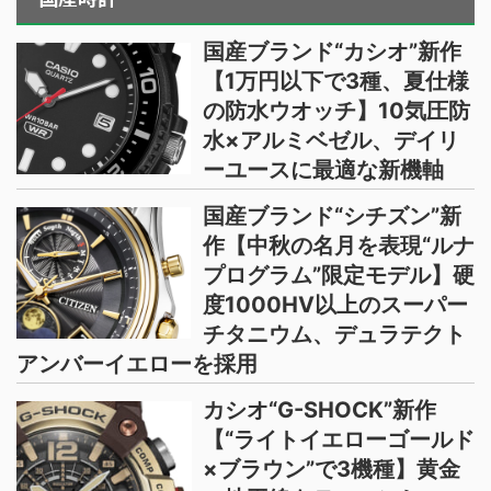
国産ブランド“カシオ”新作
【1万円以下で3種、夏仕様
の防水ウオッチ】10気圧防
水×アルミベゼル、デイリ
ーユースに最適な新機軸
国産ブランド“シチズン”新
作【中秋の名月を表現“ルナ
プログラム”限定モデル】硬
度1000HV以上のスーパー
チタニウム、デュラテクト
アンバーイエローを採用
カシオ“G-SHOCK”新作
【“ライトイエローゴールド
×ブラウン”で3機種】黄金