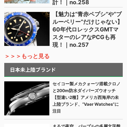
計！｜no.258
【魅力は“青赤ペプシ”や“ブ
ルーベリー”だけじゃない】
60年代ロレックスGMTマ
スターのレアなPCGも再
現！｜no.257
＞＞＞もっと見る
日本未上陸ブランド
セイコー製メカクォーツ搭載クロノ
と200m防水ダイバーズウオッチ
【型違い2種】アメリカ西海岸の未
上陸ブランド、“Vaer Watches”に
注目
まるで夜空、パープルの多層文字盤