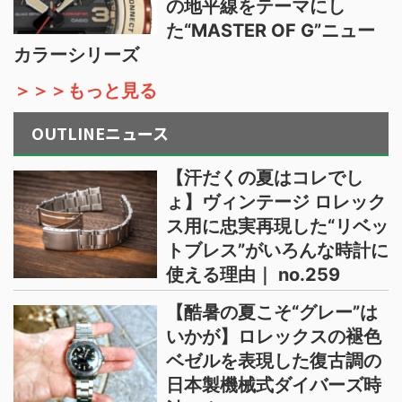
の地平線をテーマにし
た“MASTER OF G”ニュー
カラーシリーズ
＞＞＞もっと見る
OUTLINEニュース
【汗だくの夏はコレでし
ょ】ヴィンテージ ロレック
ス用に忠実再現した“リベッ
トブレス”がいろんな時計に
使える理由｜ no.259
【酷暑の夏こそ“グレー”は
いかが】ロレックスの褪色
ベゼルを表現した復古調の
日本製機械式ダイバーズ時