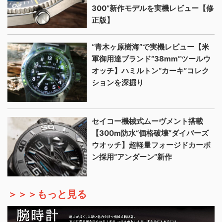
300”新作モデルを実機レビュー【修
正版】
“青木ヶ原樹海”で実機レビュー【米
軍御用達ブランド“38mm”ツールウ
オッチ】ハミルトン“カーキ”コレク
ションを深掘り
セイコー機械式ムーヴメント搭載
【300m防水“価格破壊”ダイバーズ
ウオッチ】超軽量フォージドカーボ
ン採用“アンダーン”新作
＞＞＞もっと見る