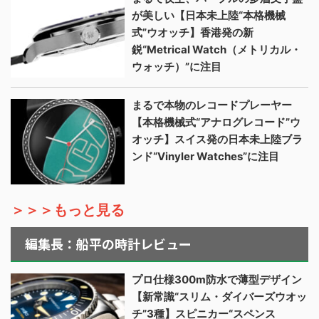
が美しい【日本未上陸“本格機械
式”ウオッチ】香港発の新
鋭“Metrical Watch（メトリカル・
ウォッチ）”に注目
まるで本物のレコードプレーヤー
【本格機械式“アナログレコード”ウ
オッチ】スイス発の日本未上陸ブラ
ンド“Vinyler Watches”に注目
＞＞＞もっと見る
編集長：船平の時計レビュー
プロ仕様300m防水で薄型デザイン
【新常識“スリム・ダイバーズウオッ
チ”3種】スピニカー“スペンス