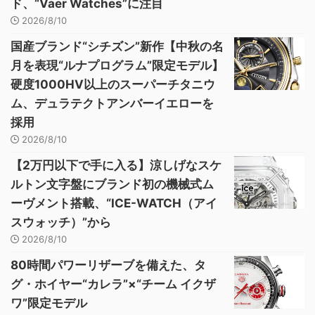
ド、“Vaer Watches”に注目
2026/8/10
国産ブランド“シチズン”新作【中秋の名
月を表現“ルナプログラム”限定モデル】
硬度1000HV以上のスーパーチタニウ
ム、デュラテクトアンバーイエローを
採用
2026/8/10
【2万円以下で手に入る】涼しげなスケ
ルトン文字盤にブランド初の機械式ム
ーヴメント搭載、“ICE-WATCH（アイ
スウォッチ）”から
2026/8/10
80時間パワーリザーブを備えた、タ
グ・ホイヤー“カレラ”×“チーム イクザ
ワ”限定モデル