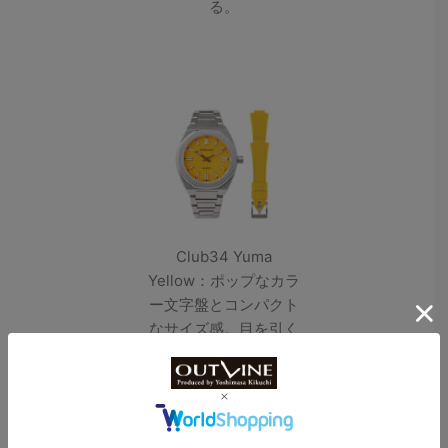
る。
Club34 Yuma
Yellow：ポップなカラ
ー文字盤とコンパクト
なサイズ感。目を引く
イエローの存在感は抜
群だ。■SS（34mm
径）。10気圧防水。ク
ォーツ（スイスロンダ