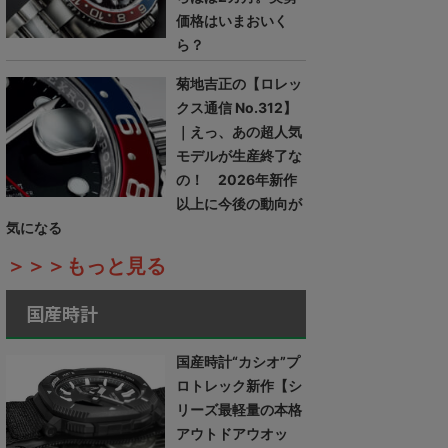
価格はいまおいく
ら？
菊地吉正の【ロレッ
クス通信 No.312】
｜えっ、あの超人気
モデルが生産終了な
の！ 2026年新作
以上に今後の動向が
気になる
＞＞＞もっと見る
国産時計
国産時計“カシオ”プ
ロトレック新作【シ
リーズ最軽量の本格
アウトドアウオッ