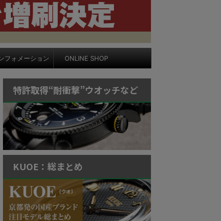
ンフォメーション
ONLINE SHOP
特許取得“耐衝撃”ウオッチなど
KUOE：総まとめ