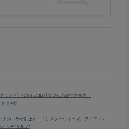
ブランド】70年代の時計を現代の感性で再生、
ングに注目
ッチのコラボ以上か！？】スターウォーズ、アイアンマ
オッチ”を狙え!