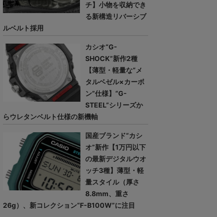
チ】小物を収納でき
る新構造リバーシブ
ルベルト採用
カシオ“G-
SHOCK”新作2種
【薄型・軽量な“メ
タルベゼル×カーボ
ン”仕様】“G-
STEEL”シリーズか
らウレタンベルト仕様の新機軸
国産ブランド“カシ
オ”新作【1万円以下
の最新デジタルウオ
ッチ3種】薄型・軽
量スタイル（厚さ
8.8mm、重さ
26g）、新コレクション“F-B100W”に注目