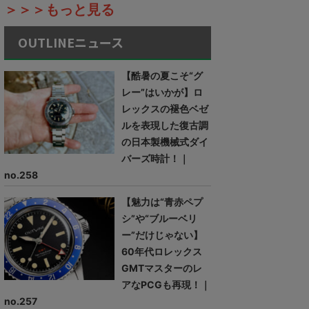
＞＞＞もっと見る
OUTLINEニュース
【酷暑の夏こそ“グ
レー”はいかが】ロ
レックスの褪色ベゼ
ルを表現した復古調
の日本製機械式ダイ
バーズ時計！｜
no.258
【魅力は“青赤ペプ
シ”や“ブルーベリ
ー”だけじゃない】
60年代ロレックス
GMTマスターのレ
アなPCGも再現！｜
no.257