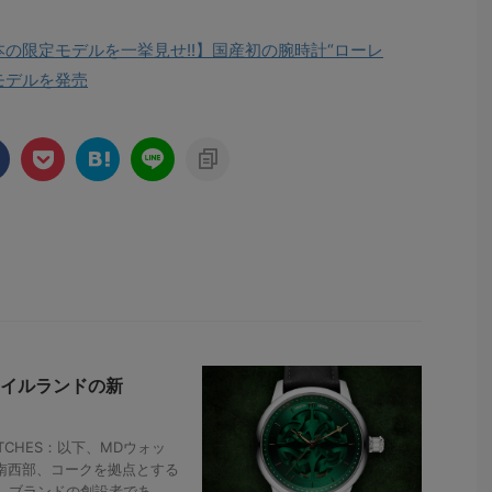
本の限定モデルを一挙見せ!!】国産初の腕時計“ローレ
モデルを発売
イルランドの新
CHES：以下、MDウォッ
ド南西部、コークを拠点とする
ブランドの創設者であ ...