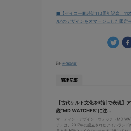
■【セイコー腕時計110周年記念、11
ル”のデザインをオマージュした限定
-
画像記事
関連記事
【古代ケルト文化を時計で表現】ア
鋭“MD WATCHES”に注...
マーティン・デザイン・ウォッチ（MD WAT
チ）は、2017年に設立されたアイルラン
日本未上陸のマイクロウオッチブランドだ。 