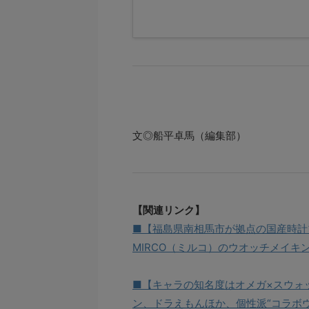
文◎船平卓馬（編集部）
【関連リンク】
■【福島県南相馬市が拠点の国産時計
MIRCO（ミルコ）のウオッチメイキ
■【キャラの知名度はオメガ×スウォ
ン、ドラえもんほか、個性派“コラボウ