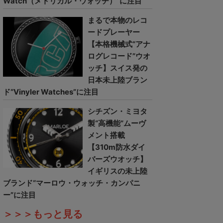
Watch（メトリカル・ウォッチ）”に注目
まるで本物のレコ
ードプレーヤー
【本格機械式“アナ
ログレコード”ウオ
ッチ】スイス発の
日本未上陸ブラン
ド“Vinyler Watches”に注目
シチズン・ミヨタ
製“高機能”ムーヴ
メント搭載
【310m防水ダイ
バーズウオッチ】
イギリスの未上陸
ブランド“マーロウ・ウォッチ・カンパニ
ー”に注目
＞＞＞もっと見る