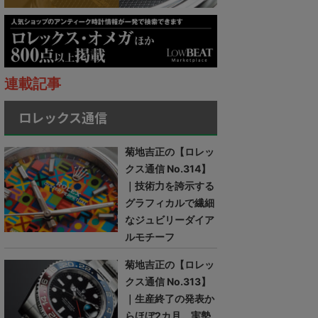
連載記事
ロレックス通信
菊地吉正の【ロレッ
クス通信 No.314】
｜技術力を誇示する
グラフィカルで繊細
なジュビリーダイア
ルモチーフ
菊地吉正の【ロレッ
クス通信 No.313】
｜生産終了の発表か
らほぼ2カ月。実勢