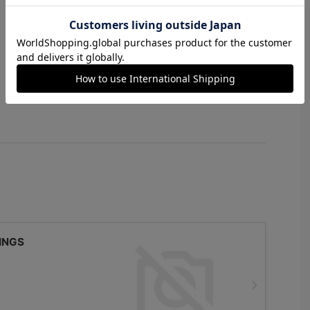
製、10年パワーリザー
ブ）。6万4900円（シ
リコンラバーベルト付
属セット）／6万500円
（時計単体）
INGS