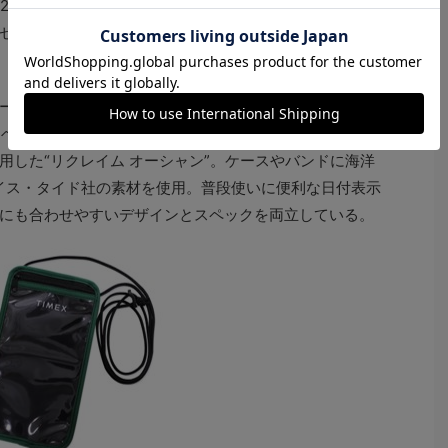
992年)など、製品のみならず革新的な技術やデザインを
セレクトショップや著名ブランドとのコラボレーション
ードであるタイメックスの定番、オリジナル・キャンパ
をベースに、リューズガードを設けた40mmの新しいケー
用した“リクレイム オーシャン”。ケースやバンドに海洋
スイス・タイド社の素材を使用。普段使いに便利な日付表示
にも合わせやすいデザインとスペックを両立している。