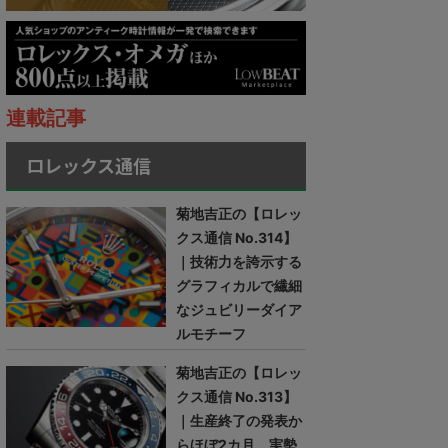
連載記事
ロレックス通信
菊地吉正の【ロレッ
クス通信 No.314】
｜技術力を誇示する
グラフィカルで繊細
なジュビリーダイア
ルモチーフ
菊地吉正の【ロレッ
クス通信 No.313】
｜生産終了の発表か
らほぼ2カ月。実勢