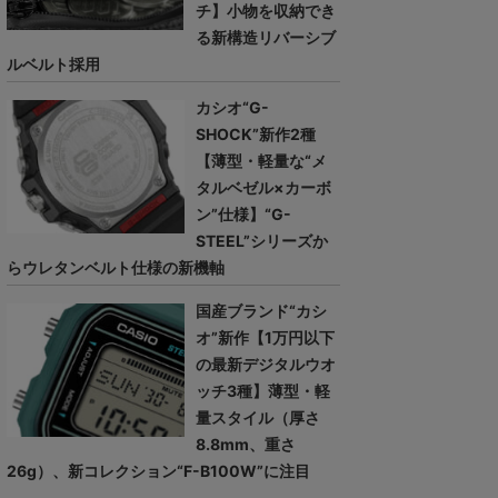
チ】小物を収納でき
る新構造リバーシブ
ルベルト採用
カシオ“G-
SHOCK”新作2種
【薄型・軽量な“メ
タルベゼル×カーボ
ン”仕様】“G-
STEEL”シリーズか
らウレタンベルト仕様の新機軸
国産ブランド“カシ
オ”新作【1万円以下
の最新デジタルウオ
ッチ3種】薄型・軽
量スタイル（厚さ
8.8mm、重さ
26g）、新コレクション“F-B100W”に注目