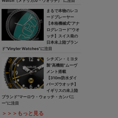
Watch（メトリカル・ウォッチ）”に注目
まるで本物のレコ
ードプレーヤー
【本格機械式“アナ
ログレコード”ウオ
ッチ】スイス発の
日本未上陸ブラン
ド“Vinyler Watches”に注目
シチズン・ミヨタ
製“高機能”ムーヴ
メント搭載
【310m防水ダイ
バーズウオッチ】
イギリスの未上陸
ブランド“マーロウ・ウォッチ・カンパニ
ー”に注目
＞＞＞もっと見る