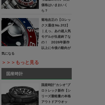
価格はいまおいく
ら？
菊地吉正の【ロレッ
クス通信 No.312】
｜えっ、あの超人気
モデルが生産終了な
の！ 2026年新作
以上に今後の動向が
気になる
＞＞＞もっと見る
国産時計
国産時計“カシオ”プ
ロトレック新作【シ
リーズ最軽量の本格
アウトドアウオッ