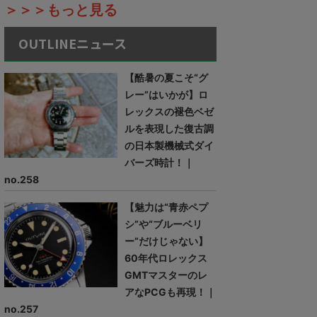
＞＞＞もっと見る
OUTLINEニュース
【酷暑の夏こそ“グ
レー”はいかが】ロ
レックスの褪色ベゼ
ルを表現した復古調
の日本製機械式ダイ
バーズ時計！｜
no.258
【魅力は“青赤ペプ
シ”や“ブルーベリ
ー”だけじゃない】
60年代ロレックス
GMTマスターのレ
アなPCGも再現！｜
no.257