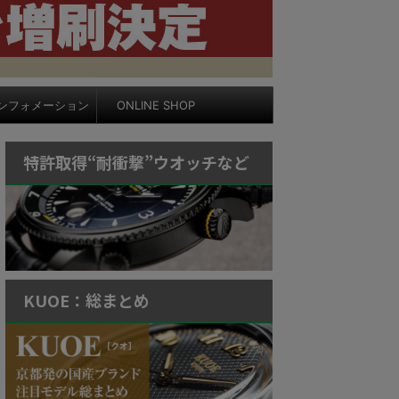
ンフォメーション
ONLINE SHOP
特許取得“耐衝撃”ウオッチなど
KUOE：総まとめ