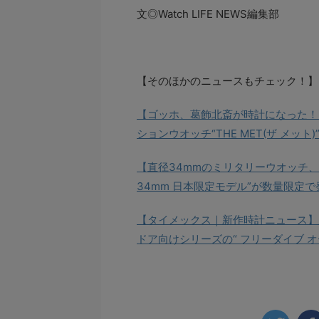
文◎Watch LIFE NEWS編集部
【そのほかのニュースもチェック！】
【ゴッホ、葛飾北斎が時計になった！
ションウオッチ“THE MET(ザ メット)
【直径34mmのミリタリーウオッチ、
34mm 日本限定モデル”が数量限定
【タイメックス｜新作時計ニュース】
ドア向けシリーズの“ フリーダイブ 