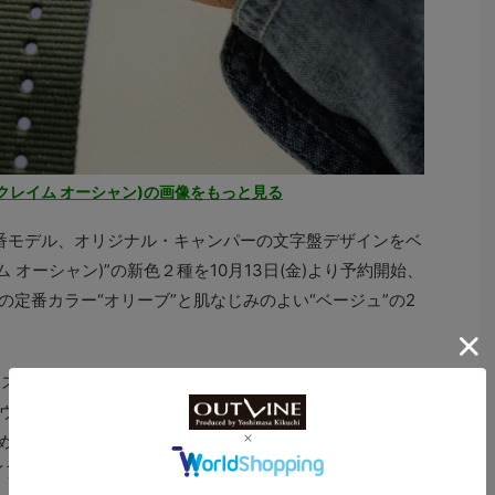
an(リクレイム オーシャン)の画像をもっと見る
気の定番モデル、オリジナル・キャンパーの文字盤デザインをベ
レイム オーシャン)”の新色２種を10月13日(金)より予約開始、
ーの定番カラー“オリーブ”と肌なじみのよい“ベージュ”の2
ックスは、1854年アメリカ合衆国コネチカット州ウォーター
ォッチブランド。20年間で4000万本を販売した1890
、世界初の“ミッキーマウス ウォッチ”(1933年)、スポ
アンマンウォッチ”(1986年)、世界初の文字盤全面発光