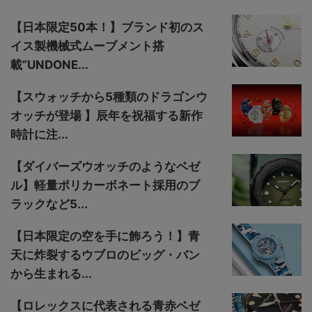
【日本限定50本！】ブランド初のス
イス製機械式ムーブメント搭
載”UNDONE...
【スウォッチから5種類のドラゴンウ
オッチが登場 】辰年を祝福する新作
時計に注...
【ダイバーズウオッチのようなベゼ
ル】軽量ポリカーボネート採用のブ
ラックなど5...
【日本限定の空を手に飾ろう！】青
天に炸裂するウブロのビッグ・バン
から生まれる...
【ロレックスに代表される青赤ベゼ