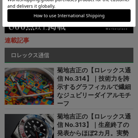
連載記事
ロレックス通信
菊地吉正の【ロレックス通
信 No.314】｜技術力を誇
示するグラフィカルで繊細
なジュビリーダイアルモチ
ーフ
菊地吉正の【ロレックス通
信 No.313】｜生産終了の
発表からほぼ2カ月。実勢