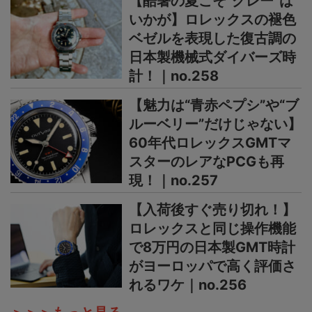
【酷暑の夏こそ“グレー”は
いかが】ロレックスの褪色
ベゼルを表現した復古調の
日本製機械式ダイバーズ時
計！｜no.258
【魅力は“青赤ペプシ”や“ブ
ルーベリー”だけじゃない】
60年代ロレックスGMTマ
スターのレアなPCGも再
現！｜no.257
【入荷後すぐ売り切れ！】
ロレックスと同じ操作機能
で8万円の日本製GMT時計
がヨーロッパで高く評価さ
れるワケ｜no.256