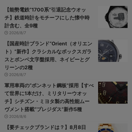
【能勢電鉄“1700系”引退記念ウオッ
チ】鉄道時計をモチーフにした懐中時
計含む、全9種
2026/8/7
【国産時計ブランド“Orient（オリエン
ト）”新作】クラシカルなボックスガラ
スとボンベ文字盤採用、ネイビーとグ
リーンの2種
2026/8/7
軍用車両の“ボンネット鋼板”採用【すべ
て世界に1本だけ、ミリタリーウオッ
チ】シチズン・ミヨタ製の高性能ムー
ヴメント搭載“プレジダス”新作5種
2026/8/6
【要チェックブランドは？】8月8日