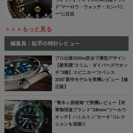
ド“マーロウ・ウォッチ・カンパニ
ー”に注目
＞＞＞もっと見る
編集長：船平の時計レビュー
プロ仕様300m防水で薄型デザイン
【新常識“スリム・ダイバーズウオッ
チ”3種】スピニカー“スペンス
300”新作モデルを実機レビュー【修
正版】
“青木ヶ原樹海”で実機レビュー【米
軍御用達ブランド“38mm”ツールウ
オッチ】ハミルトン“カーキ”コレク
ションを深掘り