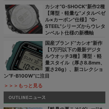
カシオ“G-SHOCK”新作2種
【薄型・軽量な“メタルベゼ
ル×カーボン”仕様】“G-
STEEL”シリーズからウレタ
ンベルト仕様の新機軸
国産ブランド“カシオ”新作
【1万円以下の最新デジタ
ルウオッチ3種】薄型・軽
量スタイル（厚さ8.8mm、
重さ26g）、新コレクショ
ン“F-B100W”に注目
＞＞＞もっと見る
OUTLINEニュース