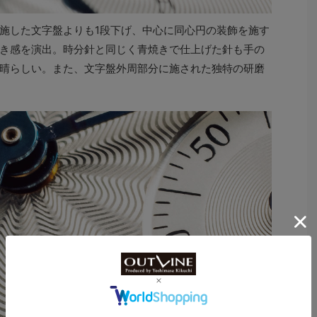
施した文字盤よりも1段下げ、中心に同心円の装飾を施す
き感を演出。時分針と同じく青焼きで仕上げた針も手の
晴らしい。また、文字盤外周部分に施された独特の研磨