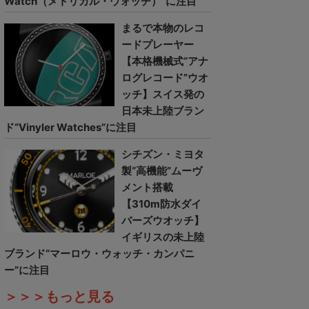
Watch（メトリカル・ウォッチ）”に注目
まるで本物のレコ
ードプレーヤー
【本格機械式“アナ
ログレコード”ウオ
ッチ】スイス発の
日本未上陸ブラン
ド“Vinyler Watches”に注目
シチズン・ミヨタ
製“高機能”ムーヴ
メント搭載
【310m防水ダイ
バーズウオッチ】
イギリスの未上陸
ブランド“マーロウ・ウォッチ・カンパニ
ー”に注目
＞＞＞もっと見る