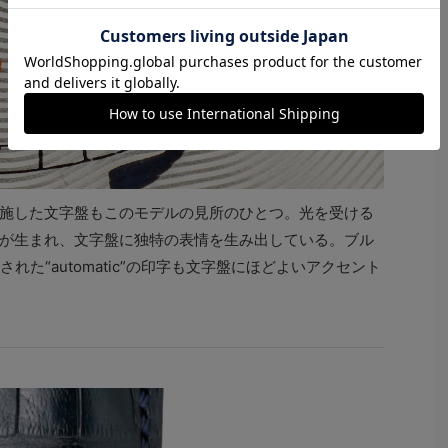
施した文字盤もこのモデルの見所のひとつ。光を受ける
が生まれ、文字盤に独特の表情を生み出している。ブル
れた“automatic”の印字も文字盤にほどよいアクセント