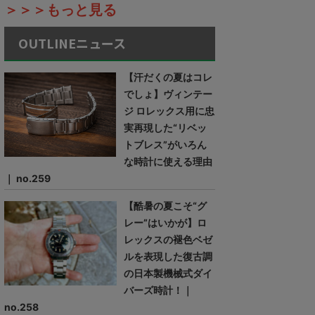
＞＞＞もっと見る
OUTLINEニュース
【汗だくの夏はコレ
でしょ】ヴィンテー
ジ ロレックス用に忠
実再現した“リベッ
トブレス”がいろん
な時計に使える理由
｜ no.259
【酷暑の夏こそ“グ
レー”はいかが】ロ
レックスの褪色ベゼ
ルを表現した復古調
の日本製機械式ダイ
バーズ時計！｜
no.258