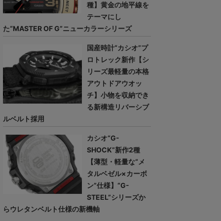
種】黄金の地平線を
テーマにし
た“MASTER OF G”ニューカラーシリーズ
国産時計“カシオ”プ
ロトレック新作【シ
リーズ最軽量の本格
アウトドアウオッ
チ】小物を収納でき
る新構造リバーシブ
ルベルト採用
カシオ“G-
SHOCK”新作2種
【薄型・軽量な“メ
タルベゼル×カーボ
ン”仕様】“G-
STEEL”シリーズか
らウレタンベルト仕様の新機軸