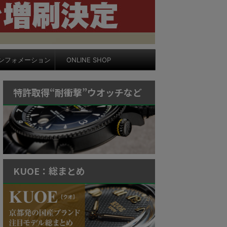
ンフォメーション
ONLINE SHOP
特許取得“耐衝撃”ウオッチなど
KUOE：総まとめ