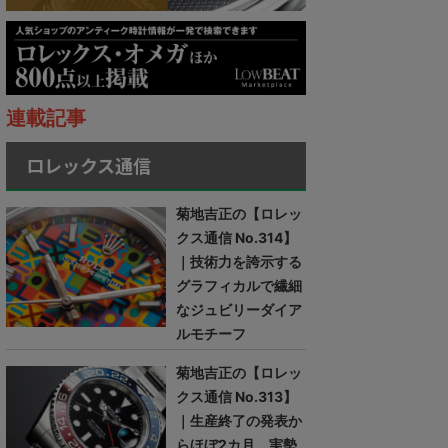
連載記事
ロレックス通信
菊地吉正の【ロレッ
クス通信 No.314】
｜技術力を誇示する
グラフィカルで繊細
なジュビリーダイア
ルモチーフ
菊地吉正の【ロレッ
クス通信 No.313】
｜生産終了の発表か
らほぼ2カ月。実勢