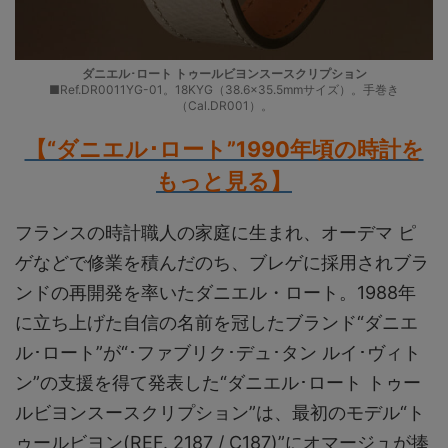
ダニエル･ロート トゥールビヨンスースクリプション
■Ref.DR0011YG-01。18KYG（38.6×35.5mmサイズ）。手巻き
（Cal.DR001）。
【“ダニエル･ロート”1990年頃の時計を
もっと見る】
フランスの時計職人の家庭に生まれ、オーデマ ピ
ゲなどで修業を積んだのち、ブレゲに採用されブラ
ンドの再開発を率いたダニエル・ロート。1988年
に立ち上げた自信の名前を冠したブランド“ダニエ
ル･ロート”が“･ファブリク･デュ･タン ルイ･ヴィト
ン”の支援を得て発表した“ダニエル･ロート トゥー
ルビヨンスースクリプション”は、最初のモデル“ト
ゥールビヨン(REF. 2187 / C187)”にオマージュが捧