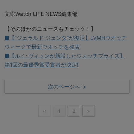
文◎Watch LIFE NEWS編集部
【そのほかのニュースもチェック！】
■【“ジェラルド·ジェンタ”が復活】LVMHウオッチ
ウィークで最新ウオッチを発表
■【ルイ･ヴィトンが新設したウォッチプライズ】
第1回の最優秀賞受賞者が決定!
次のページへ >
<
1
2
>