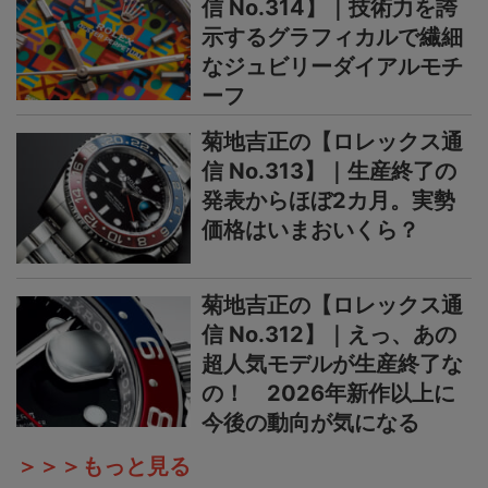
信 No.314】｜技術力を誇
示するグラフィカルで繊細
なジュビリーダイアルモチ
ーフ
菊地吉正の【ロレックス通
信 No.313】｜生産終了の
発表からほぼ2カ月。実勢
価格はいまおいくら？
菊地吉正の【ロレックス通
信 No.312】｜えっ、あの
超人気モデルが生産終了な
の！ 2026年新作以上に
今後の動向が気になる
＞＞＞もっと見る