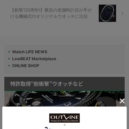
【創業120周年!】横浜の老舗時計店が手が
ける機械式のオリジナルウオッチに注目
Watch LIFE NEWS
LowBEAT Marketplace
ONLINE SHOP
特許取得“耐衝撃”ウオッチなど