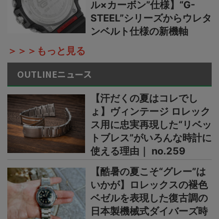
ル×カーボン”仕様】“G-
STEEL”シリーズからウレタ
ンベルト仕様の新機軸
＞＞＞もっと見る
OUTLINEニュース
【汗だくの夏はコレでし
ょ】ヴィンテージ ロレック
ス用に忠実再現した“リベッ
トブレス”がいろんな時計に
使える理由｜ no.259
【酷暑の夏こそ“グレー”は
いかが】ロレックスの褪色
ベゼルを表現した復古調の
日本製機械式ダイバーズ時