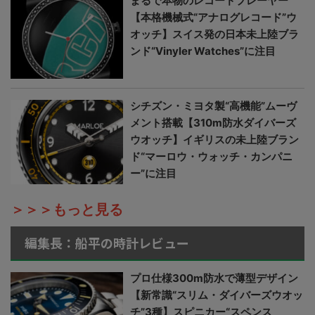
まるで本物のレコードプレーヤー
【本格機械式“アナログレコード”ウ
オッチ】スイス発の日本未上陸ブラ
ンド“Vinyler Watches”に注目
シチズン・ミヨタ製“高機能”ムーヴ
メント搭載【310m防水ダイバーズ
ウオッチ】イギリスの未上陸ブラン
ド“マーロウ・ウォッチ・カンパニ
ー”に注目
＞＞＞もっと見る
編集長：船平の時計レビュー
プロ仕様300m防水で薄型デザイン
【新常識“スリム・ダイバーズウオッ
チ”3種】スピニカー“スペンス