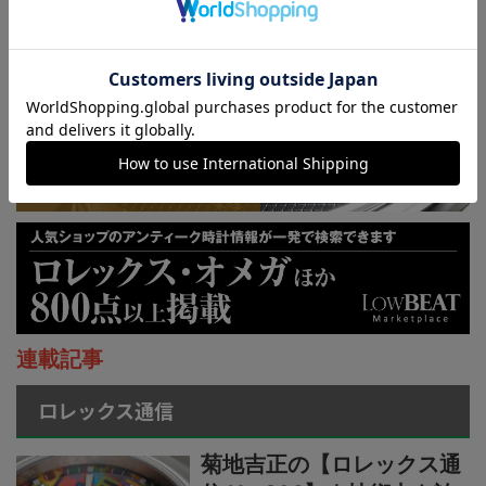
KUOE：総まとめ
連載記事
ロレックス通信
菊地吉正の【ロレックス通