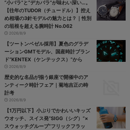
“小バラ”と“デカバラ”が味わい深い…。
【往年のTUDOR（チュードル）】控え
め相場の3針モデルの魅力とは？｜性別
の垣根を超える腕時計 No.062
2026/8/9
【ツートンベゼル採用】夏色のグラデ
ーションGMTモデル、国産時計ブラン
ド“KENTEX（ケンテックス）”から
2026/8/9
歴史的な名品が揃う銀座で開催中のア
ンティーク時計フェア｜菊地吉正の時
計考
2026/8/9
【1万円以下】小ぶりでかわいいキッズ
ウオッチ、スイス発“SIGG（シグ）”×
スウォッチグループ“フリックフラッ