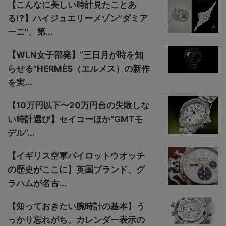
【こんなに美しい時計見たことあ
る!?】ハイジュエリーメゾン"ダミア
ーニ"、第...
【WLN女子部発】“三日月が時を知
らせる”HERMÈS（エルメス）の新作
を実...
【10万円以下〜20万円台の失敗しな
い時計選び】セイコーほか“GMTモ
デル”...
【イギリス空軍パイロットウオッチ
の歴史がここに】英国ブランド、グ
ラハムが名古...
【知っておきたい腕時計の基本】う
っかり忘れがち。カレンダー表示の