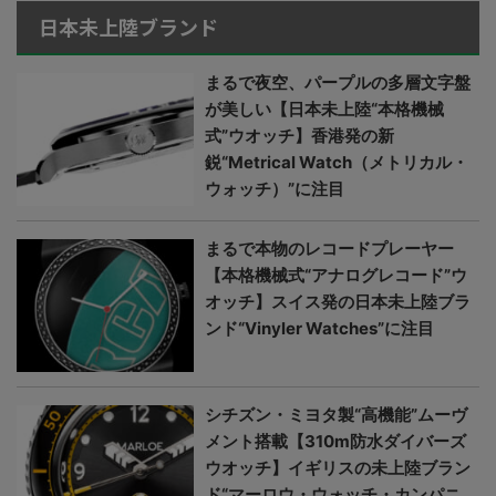
日本未上陸ブランド
まるで夜空、パープルの多層文字盤
が美しい【日本未上陸“本格機械
式”ウオッチ】香港発の新
鋭“Metrical Watch（メトリカル・
ウォッチ）”に注目
まるで本物のレコードプレーヤー
【本格機械式“アナログレコード”ウ
オッチ】スイス発の日本未上陸ブラ
ンド“Vinyler Watches”に注目
シチズン・ミヨタ製“高機能”ムーヴ
メント搭載【310m防水ダイバーズ
ウオッチ】イギリスの未上陸ブラン
ド“マーロウ・ウォッチ・カンパニ