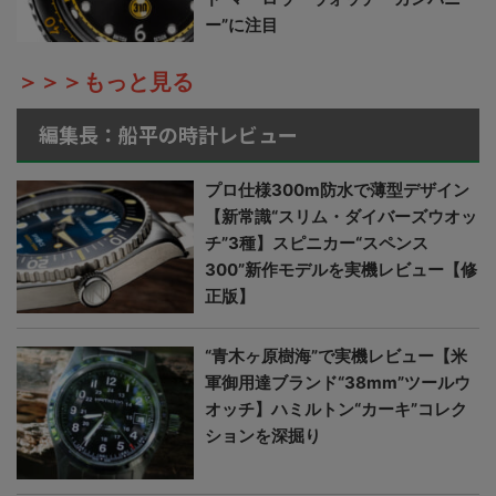
ー”に注目
＞＞＞もっと見る
編集長：船平の時計レビュー
プロ仕様300m防水で薄型デザイン
【新常識“スリム・ダイバーズウオッ
チ”3種】スピニカー“スペンス
300”新作モデルを実機レビュー【修
正版】
“青木ヶ原樹海”で実機レビュー【米
軍御用達ブランド“38mm”ツールウ
オッチ】ハミルトン“カーキ”コレク
ションを深掘り