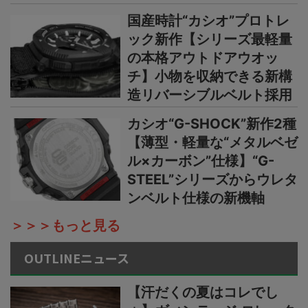
国産時計“カシオ”プロトレ
ック新作【シリーズ最軽量
の本格アウトドアウオッ
チ】小物を収納できる新構
造リバーシブルベルト採用
カシオ“G-SHOCK”新作2種
【薄型・軽量な“メタルベゼ
ル×カーボン”仕様】“G-
STEEL”シリーズからウレタ
ンベルト仕様の新機軸
＞＞＞もっと見る
OUTLINEニュース
【汗だくの夏はコレでし