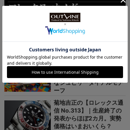
連載記事
ロレックス通信
菊地吉正の【ロレックス通
信 No.314】｜技術力を誇
示するグラフィカルで繊細
なジュビリーダイアルモチ
ーフ
菊地吉正の【ロレックス通
信 No.313】｜生産終了の
発表からほぼ2カ月。実勢
価格はいまおいくら？