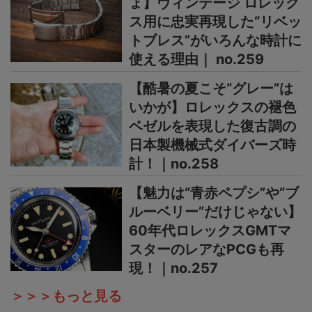
ょ】ヴィンテージ ロレック
ス用に忠実再現した“リベッ
トブレス”がいろんな時計に
使える理由｜ no.259
【酷暑の夏こそ“グレー”は
いかが】ロレックスの褪色
ベゼルを表現した復古調の
日本製機械式ダイバーズ時
計！｜no.258
【魅力は“青赤ペプシ”や“ブ
ルーベリー”だけじゃない】
60年代ロレックスGMTマ
スターのレアなPCGも再
現！｜no.257
＞＞＞もっと見る