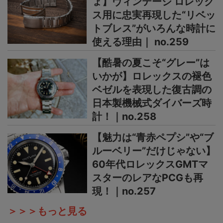
ょ】ヴィンテージ ロレック
ス用に忠実再現した“リベッ
トブレス”がいろんな時計に
使える理由｜ no.259
【酷暑の夏こそ“グレー”は
いかが】ロレックスの褪色
ベゼルを表現した復古調の
日本製機械式ダイバーズ時
計！｜no.258
【魅力は“青赤ペプシ”や“ブ
ルーベリー”だけじゃない】
60年代ロレックスGMTマ
スターのレアなPCGも再
現！｜no.257
＞＞＞もっと見る