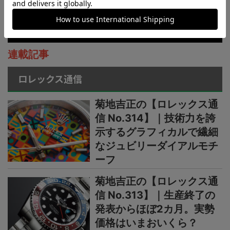
連載記事
ロレックス通信
菊地吉正の【ロレックス通
信 No.314】｜技術力を誇
示するグラフィカルで繊細
なジュビリーダイアルモチ
ーフ
菊地吉正の【ロレックス通
信 No.313】｜生産終了の
発表からほぼ2カ月。実勢
価格はいまおいくら？