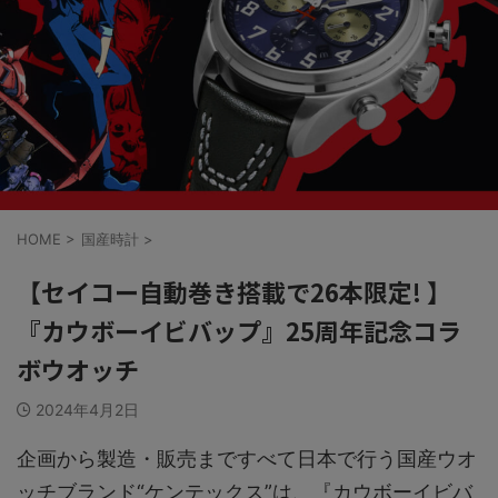
HOME
>
国産時計
>
【セイコー自動巻き搭載で26本限定! 】
『カウボーイビバップ』25周年記念コラ
ボウオッチ
2024年4月2日
企画から製造・販売まですべて日本で行う国産ウオ
ッチブランド“ケンテックス”は、『カウボーイビバ