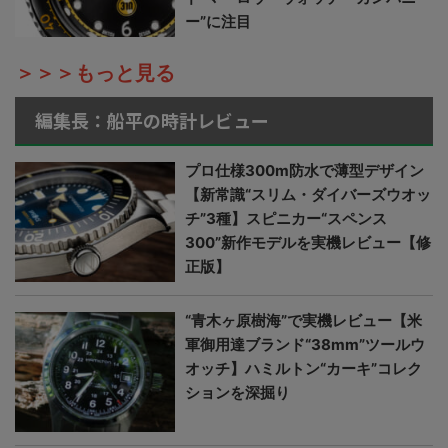
ー”に注目
＞＞＞もっと見る
編集長：船平の時計レビュー
プロ仕様300m防水で薄型デザイン
【新常識“スリム・ダイバーズウオッ
チ”3種】スピニカー“スペンス
300”新作モデルを実機レビュー【修
正版】
“青木ヶ原樹海”で実機レビュー【米
軍御用達ブランド“38mm”ツールウ
オッチ】ハミルトン“カーキ”コレク
ションを深掘り