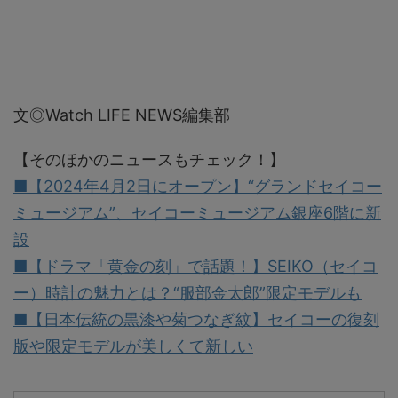
文◎Watch LIFE NEWS編集部
【そのほかのニュースもチェック！】
■【2024年4月2日にオープン】“グランドセイコー
ミュージアム”、セイコーミュージアム銀座6階に新
設
■【ドラマ「黄金の刻」で話題！】SEIKO（セイコ
ー）時計の魅力とは？“服部金太郎”限定モデルも
■【日本伝統の黒漆や菊つなぎ紋】セイコーの復刻
版や限定モデルが美しくて新しい