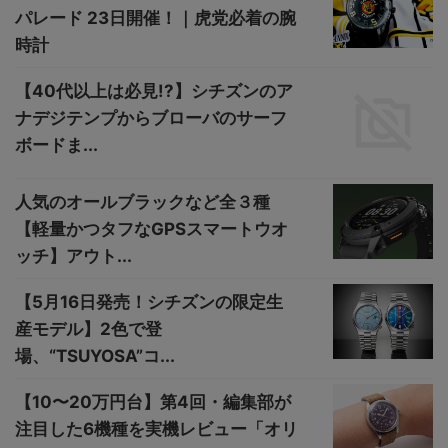
パレード 23日開催！｜虎党必着の腕
時計
【40代以上は必見!?】シチズンのア
ナデジテンプからブローバのサーフ
ボードま...
人気のオールブラックなど全３種
【軽量かつタフなGPSスマートウオ
ッチ】アウト...
【5月16日発売！シチズンの限定生
産モデル】2色で登
場、“TSUYOSA”コ...
【10〜20万円台】第4回・編集部が
注目した6機種を実機レビュー「オリ