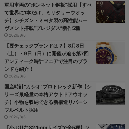
軍用車両の“ボンネット鋼板”採用【すべ
て世界に1本だけ、ミリタリーウオッ
チ】シチズン・ミヨタ製の高性能ムー
ヴメント搭載“プレジダス”新作5種
2026/8/6
【要チェックブランドは？】8月8日
（土）・9日（日）に開催が迫る第7回
アンティーク時計フェアで注目のブラ
ンドを紹介！
2026/8/6
国産時計“カシオ”プロトレック新作【シ
リーズ最軽量の本格アウトドアウオッ
チ】小物を収納できる新構造リバーシ
ブルベルト採用
2026/8/6
【小ぶりな32.1mmサイズで全5種】ソ