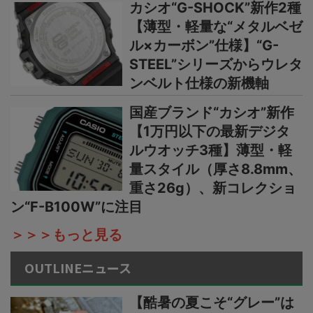
カシオ“G-SHOCK”新作2種
【薄型・軽量な“メタルベゼ
ル×カーボン”仕様】“G-
STEEL”シリーズからウレタ
ンベルト仕様の新機軸
国産ブランド“カシオ”新作
【1万円以下の最新デジタ
ルウオッチ3種】薄型・軽
量スタイル（厚さ8.8mm、
重さ26g）、新コレクショ
ン“F-B100W”に注目
＞＞＞もっと見る
OUTLINEニュース
【酷暑の夏こそ“グレー”は