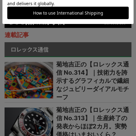
連載記事
ロレックス通信
菊地吉正の【ロレックス通
信 No.314】｜技術力を誇
示するグラフィカルで繊細
なジュビリーダイアルモチ
ーフ
菊地吉正の【ロレックス通
信 No.313】｜生産終了の
発表からほぼ2カ月。実勢
価格はいまおいくら？