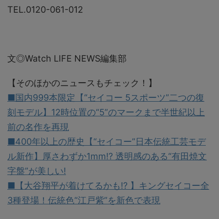
TEL.0120-061-012
文◎Watch LIFE NEWS編集部
【そのほかのニュースもチェック！】
■国内999本限定【“セイコー 5スポーツ”二つの復
刻モデル】12時位置の“5”のマークまで半世紀以上
前の名作を再現
■400年以上の歴史【“セイコー”日本伝統工芸モデ
ル新作】厚さわずか1mm!? 透明感のある“有田焼文
字盤”が美しい!
■【大谷翔平が着けてるかも!? 】キングセイコー全
3種登場！伝統色“江戸紫”を新色で表現