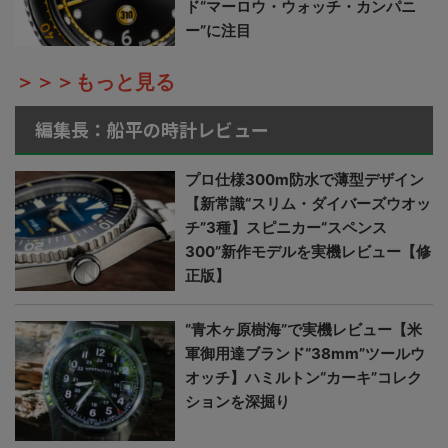
ド“マーロウ・ウォッチ・カンパニ
ー”に注目
＞＞＞もっと見る
編集長：船平の時計レビュー
プロ仕様300m防水で薄型デザイン
【新常識“スリム・ダイバーズウオッ
チ”3種】スピニカー“スペンス
300”新作モデルを実機レビュー【修
正版】
“青木ヶ原樹海”で実機レビュー【米
軍御用達ブランド“38mm”ツールウ
オッチ】ハミルトン“カーキ”コレク
ションを深掘り