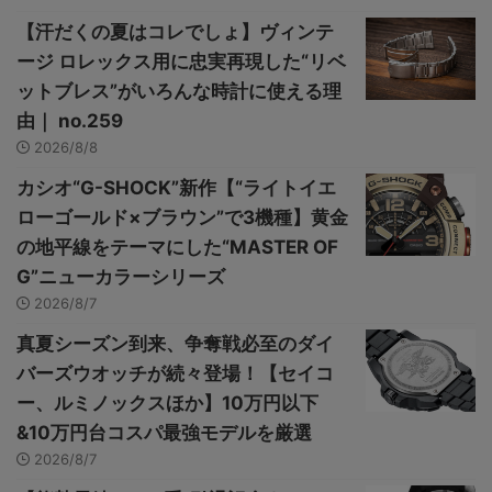
【汗だくの夏はコレでしょ】ヴィンテ
ージ ロレックス用に忠実再現した“リベ
ットブレス”がいろんな時計に使える理
由｜ no.259
2026/8/8
カシオ“G-SHOCK”新作【“ライトイエ
ローゴールド×ブラウン”で3機種】黄金
の地平線をテーマにした“MASTER OF
G”ニューカラーシリーズ
2026/8/7
真夏シーズン到来、争奪戦必至のダイ
バーズウオッチが続々登場！【セイコ
ー、ルミノックスほか】10万円以下
&10万円台コスパ最強モデルを厳選
2026/8/7