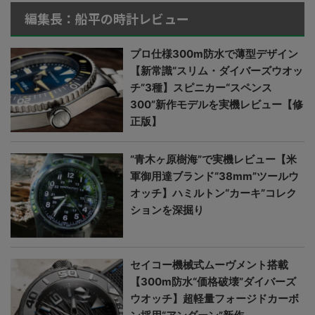
編集長：船平の時計レビュー
プロ仕様300m防水で薄型デザイン
【新常識“スリム・ダイバーズウオッ
チ”3種】スピニカー“スペンス
300”新作モデルを実機レビュー【修
正版】
“青木ヶ原樹海”で実機レビュー【米
軍御用達ブランド“38mm”ツールウ
オッチ】ハミルトン“カーキ”コレク
ションを深掘り
セイコー機械式ムーヴメント搭載
【300m防水“価格破壊”ダイバーズ
ウオッチ】超軽量フォージドカーボ