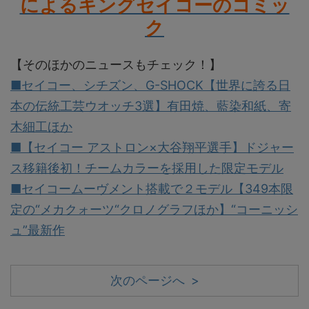
によるキングセイコーのコミッ
ク
【そのほかのニュースもチェック！】
■セイコー、シチズン、G-SHOCK【世界に誇る日
本の伝統工芸ウオッチ3選】有田焼、藍染和紙、寄
木細工ほか
■【セイコー アストロン×大谷翔平選手】ドジャー
ス移籍後初！チームカラーを採用した限定モデル
■セイコームーヴメント搭載で２モデル【349本限
定の“メカクォーツ“クロノグラフほか】“コーニッシ
ュ”最新作
次のページへ >