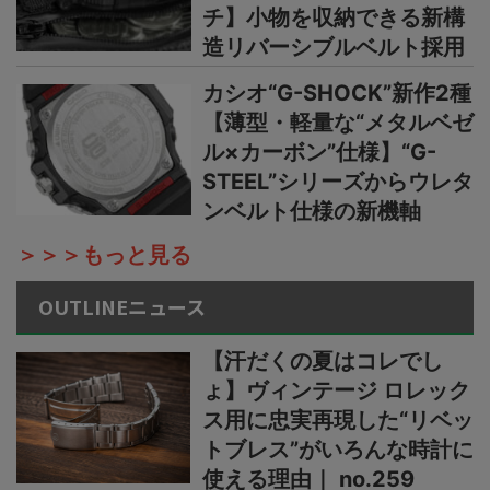
チ】小物を収納できる新構
造リバーシブルベルト採用
カシオ“G-SHOCK”新作2種
【薄型・軽量な“メタルベゼ
ル×カーボン”仕様】“G-
STEEL”シリーズからウレタ
ンベルト仕様の新機軸
＞＞＞もっと見る
OUTLINEニュース
【汗だくの夏はコレでし
ょ】ヴィンテージ ロレック
ス用に忠実再現した“リベッ
トブレス”がいろんな時計に
使える理由｜ no.259