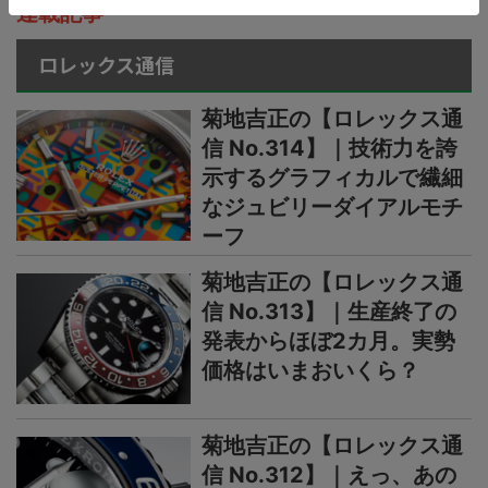
連載記事
ロレックス通信
菊地吉正の【ロレックス通
信 No.314】｜技術力を誇
示するグラフィカルで繊細
なジュビリーダイアルモチ
ーフ
菊地吉正の【ロレックス通
信 No.313】｜生産終了の
発表からほぼ2カ月。実勢
価格はいまおいくら？
菊地吉正の【ロレックス通
信 No.312】｜えっ、あの