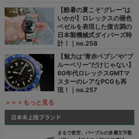
【酷暑の夏こそ“グレー”は
いかが】ロレックスの褪色
ベゼルを表現した復古調の
日本製機械式ダイバーズ時
計！｜no.258
【魅力は“青赤ペプシ”や“ブ
ルーベリー”だけじゃない】
60年代ロレックスGMTマ
スターのレアなPCGも再
現！｜no.257
＞＞＞もっと見る
日本未上陸ブランド
まるで夜空、パープルの多層文字盤