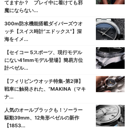
てますか？ プレイ中に着けても邪
魔にならない...
300m防水機能搭載ダイバーズウオ
ッチ【スイス時計“エドックス”】深
海をイメ...
【セイコー 5スポーツ、現行モデル
にない41mmモデル登場】簡易方位
計ベゼル...
【フィリピンウオッチ特集-第2弾】
戦車に触発された、“MAKINA（マキ
ナ...
人気のオールブラックも！ソーラー
駆動39mm、12角形ベゼルの新作
【1853...