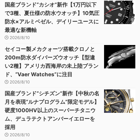
国産ブランド“カシオ”新作【1万円以下
で3種、夏仕様の防水ウオッチ】10気圧
防水×アルミベゼル、デイリーユースに
最適な新機軸
2026/8/10
セイコー製メカクォーツ搭載クロノと
200m防水ダイバーズウオッチ【型違
い2種】アメリカ西海岸の未上陸ブラン
ド、“Vaer Watches”に注目
2026/8/10
国産ブランド“シチズン”新作【中秋の名
月を表現“ルナプログラム”限定モデル】
硬度1000HV以上のスーパーチタニウ
ム、デュラテクトアンバーイエローを
採用
2026/8/10