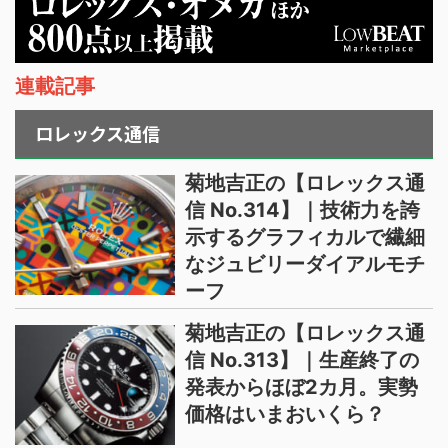
連載記事
ロレックス通信
菊地吉正の【ロレックス通
信 No.314】｜技術力を誇
示するグラフィカルで繊細
なジュビリーダイアルモチ
ーフ
菊地吉正の【ロレックス通
信 No.313】｜生産終了の
発表からほぼ2カ月。実勢
価格はいまおいくら？