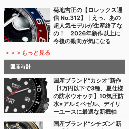
菊地吉正の【ロレックス通
信 No.312】｜えっ、あの
超人気モデルが生産終了な
の！ 2026年新作以上に
今後の動向が気になる
＞＞＞もっと見る
国産時計
国産ブランド“カシオ”新作
【1万円以下で3種、夏仕様
の防水ウオッチ】10気圧防
水×アルミベゼル、デイリ
ーユースに最適な新機軸
国産ブランド“シチズン”新