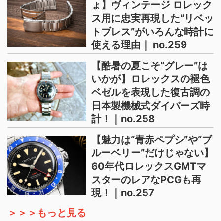
ょ】ヴィンテージ ロレック
ス用に忠実再現した“リベッ
トブレス”がいろんな時計に
使える理由｜ no.259
【酷暑の夏こそ“グレー”は
いかが】ロレックスの褪色
ベゼルを表現した復古調の
日本製機械式ダイバーズ時
計！｜no.258
【魅力は“青赤ペプシ”や“ブ
ルーベリー”だけじゃない】
60年代ロレックスGMTマ
スターのレアなPCGも再
現！｜no.257
＞＞＞もっと見る