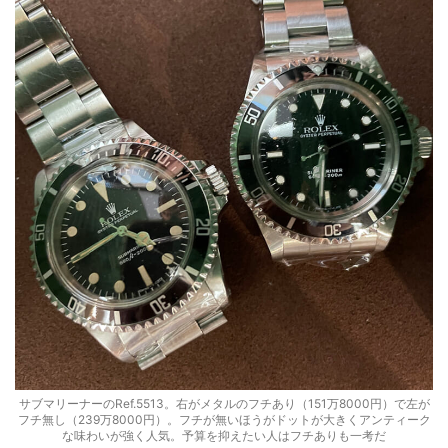
サブマリーナーのRef.5513。右がメタルのフチあり（151万8000円）で左が
フチ無し（239万8000円）。フチが無いほうがドットが大きくアンティーク
な味わいが強く人気。予算を抑えたい人はフチありも一考だ