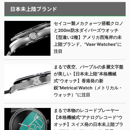
日本未上陸ブランド
セイコー製メカクォーツ搭載クロノ
と200m防水ダイバーズウオッチ
【型違い2種】アメリカ西海岸の未
上陸ブランド、“Vaer Watches”に
注目
まるで夜空、パープルの多層文字盤
が美しい【日本未上陸“本格機械
式”ウオッチ】香港発の新
鋭“Metrical Watch（メトリカル・
ウォッチ）”に注目
まるで本物のレコードプレーヤー
【本格機械式“アナログレコード”ウ
オッチ】スイス発の日本未上陸ブラ