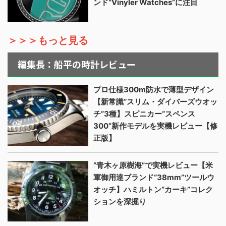
ンド“Vinyler Watches”に注目
＞＞＞もっと見る
編集長：船平の時計レビュー
プロ仕様300m防水で薄型デザイン
【新常識“スリム・ダイバーズウオッ
チ”3種】スピニカー“スペンス
300”新作モデルを実機レビュー【修
正版】
“青木ヶ原樹海”で実機レビュー【米
軍御用達ブランド“38mm”ツールウ
オッチ】ハミルトン“カーキ”コレク
ションを深掘り