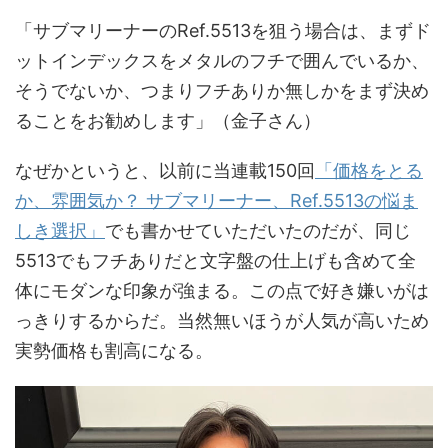
「サブマリーナーのRef.5513を狙う場合は、まずド
ットインデックスをメタルのフチで囲んでいるか、
そうでないか、つまりフチありか無しかをまず決め
ることをお勧めします」（金子さん）
なぜかというと、以前に当連載150回
「価格をとる
か、雰囲気か？ サブマリーナー、Ref.5513の悩ま
しき選択」
でも書かせていただいたのだが、同じ
5513でもフチありだと文字盤の仕上げも含めて全
体にモダンな印象が強まる。この点で好き嫌いがは
っきりするからだ。当然無いほうが人気が高いため
実勢価格も割高になる。