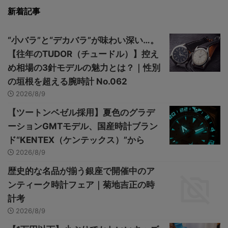
新着記事
“小バラ”と“デカバラ”が味わい深い…。
【往年のTUDOR（チュードル）】控え
め相場の3針モデルの魅力とは？｜性別
の垣根を超える腕時計 No.062
2026/8/9
【ツートンベゼル採用】夏色のグラデ
ーションGMTモデル、国産時計ブラン
ド“KENTEX（ケンテックス）”から
2026/8/9
歴史的な名品が揃う銀座で開催中のア
ンティーク時計フェア｜菊地吉正の時
計考
2026/8/9