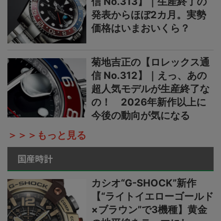
信 No.313】｜生産終了の
発表からほぼ2カ月。実勢
価格はいまおいくら？
菊地吉正の【ロレックス通
信 No.312】｜えっ、あの
超人気モデルが生産終了な
の！ 2026年新作以上に
今後の動向が気になる
＞＞＞もっと見る
国産時計
カシオ“G-SHOCK”新作
【“ライトイエローゴールド
×ブラウン”で3機種】黄金