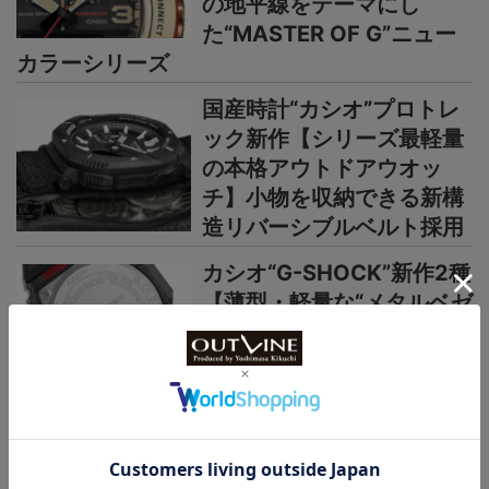
の地平線をテーマにし
た“MASTER OF G”ニュー
カラーシリーズ
国産時計“カシオ”プロトレ
ック新作【シリーズ最軽量
の本格アウトドアウオッ
チ】小物を収納できる新構
造リバーシブルベルト採用
カシオ“G-SHOCK”新作2種
【薄型・軽量な“メタルベゼ
ル×カーボン”仕様】“G-
STEEL”シリーズからウレタ
ンベルト仕様の新機軸
＞＞＞もっと見る
OUTLINEニュース