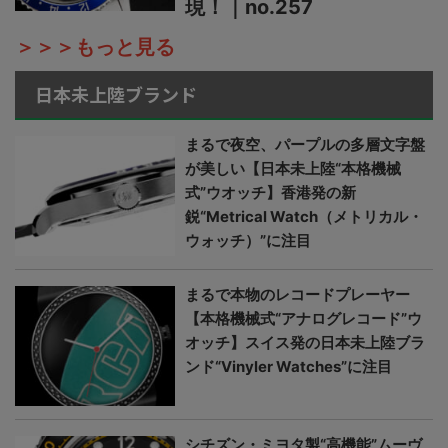
現！｜no.257
＞＞＞もっと見る
日本未上陸ブランド
まるで夜空、パープルの多層文字盤
が美しい【日本未上陸“本格機械
式”ウオッチ】香港発の新
鋭“Metrical Watch（メトリカル・
ウォッチ）”に注目
まるで本物のレコードプレーヤー
【本格機械式“アナログレコード”ウ
オッチ】スイス発の日本未上陸ブラ
ンド“Vinyler Watches”に注目
シチズン・ミヨタ製“高機能”ムーヴ