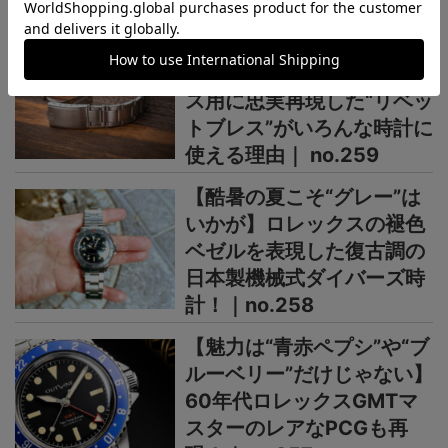
【汗だくの夏はコレでし
ょ】ヴィンテージ ロレック
ス用に忠実再現した“リベッ
トブレス”がいろんな時計に
使える理由｜ no.259
【酷暑の夏こそ“グレー”は
いかが】ロレックスの褪色
ベゼルを表現した復古調の
日本製機械式ダイバーズ時
計！｜no.258
【魅力は“青赤ペプシ”や“ブ
ルーベリー”だけじゃない】
60年代ロレックスGMTマ
スターのレアなPCGも再