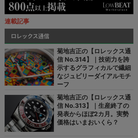
連載記事
ロレックス通信
菊地吉正の【ロレックス通
信 No.314】｜技術力を誇
示するグラフィカルで繊細
なジュビリーダイアルモチ
ーフ
菊地吉正の【ロレックス通
信 No.313】｜生産終了の
発表からほぼ2カ月。実勢
価格はいまおいくら？