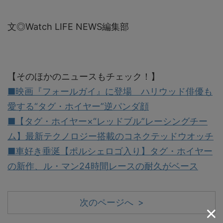
文◎Watch LIFE NEWS編集部
【そのほかのニュースもチェック！】
■映画『フォールガイ』に登場 ハリウッド俳優も
愛する“タグ・ホイヤー”逆パンダ顔
■【タグ・ホイヤー×“レッドブル”レーシングチー
ム】最新テクノロジー搭載のコネクテッドウオッチ
■車好き垂涎【ポルシェロゴ入り】タグ・ホイヤー
の新作、ル・マン24時間レースの耐久がベース
次のページへ >