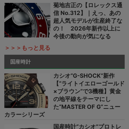
菊地吉正の【ロレックス通
信 No.312】｜えっ、あの
超人気モデルが生産終了な
の！ 2026年新作以上に
今後の動向が気になる
＞＞＞もっと見る
国産時計
カシオ“G-SHOCK”新作
【“ライトイエローゴールド
×ブラウン”で3機種】黄金
の地平線をテーマにし
た“MASTER OF G”ニュー
カラーシリーズ
国産時計“カシオ”プロトレ