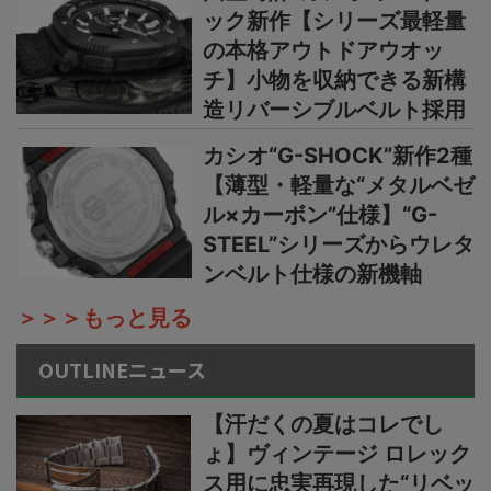
ック新作【シリーズ最軽量
の本格アウトドアウオッ
チ】小物を収納できる新構
造リバーシブルベルト採用
カシオ“G-SHOCK”新作2種
【薄型・軽量な“メタルベゼ
ル×カーボン”仕様】“G-
STEEL”シリーズからウレタ
ンベルト仕様の新機軸
＞＞＞もっと見る
OUTLINEニュース
【汗だくの夏はコレでし
ょ】ヴィンテージ ロレック
ス用に忠実再現した“リベッ