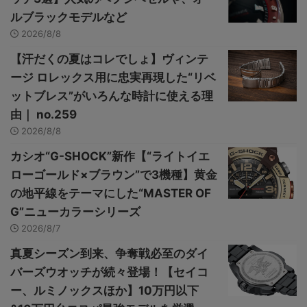
ルブラックモデルなど
2026/8/8
【汗だくの夏はコレでしょ】ヴィンテ
ージ ロレックス用に忠実再現した“リベ
ットブレス”がいろんな時計に使える理
由｜ no.259
2026/8/8
カシオ“G-SHOCK”新作【“ライトイエ
ローゴールド×ブラウン”で3機種】黄金
の地平線をテーマにした“MASTER OF
G”ニューカラーシリーズ
2026/8/7
真夏シーズン到来、争奪戦必至のダイ
バーズウオッチが続々登場！【セイコ
ー、ルミノックスほか】10万円以下