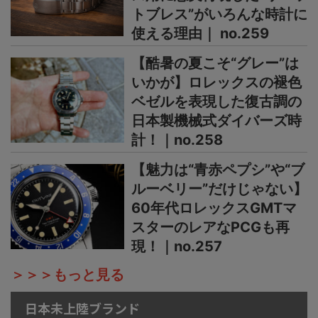
トブレス”がいろんな時計に
使える理由｜ no.259
【酷暑の夏こそ“グレー”は
いかが】ロレックスの褪色
ベゼルを表現した復古調の
日本製機械式ダイバーズ時
計！｜no.258
【魅力は“青赤ペプシ”や“ブ
ルーベリー”だけじゃない】
60年代ロレックスGMTマ
スターのレアなPCGも再
現！｜no.257
＞＞＞もっと見る
日本未上陸ブランド