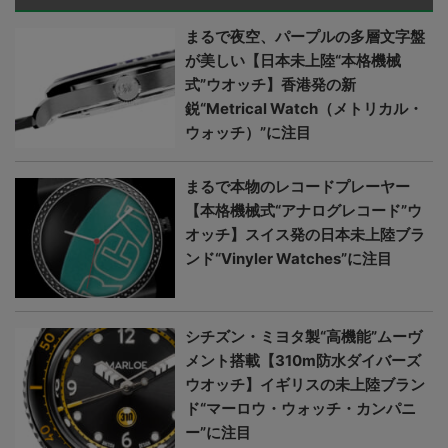
まるで夜空、パープルの多層文字盤
が美しい【日本未上陸“本格機械
式”ウオッチ】香港発の新
鋭“Metrical Watch（メトリカル・
ウォッチ）”に注目
まるで本物のレコードプレーヤー
【本格機械式“アナログレコード”ウ
オッチ】スイス発の日本未上陸ブラ
ンド“Vinyler Watches”に注目
シチズン・ミヨタ製“高機能”ムーヴ
メント搭載【310m防水ダイバーズ
ウオッチ】イギリスの未上陸ブラン
ド“マーロウ・ウォッチ・カンパニ
ー”に注目