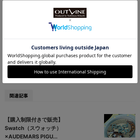
<
1
2
>
-
小スライド
,
新作時計ニュース
-
TAGHeuer
,
タグ・ホイヤー
関連記事
【購入制限付きで販売】
Swatch（スウォッチ）
×AUDEMARS PIGU...