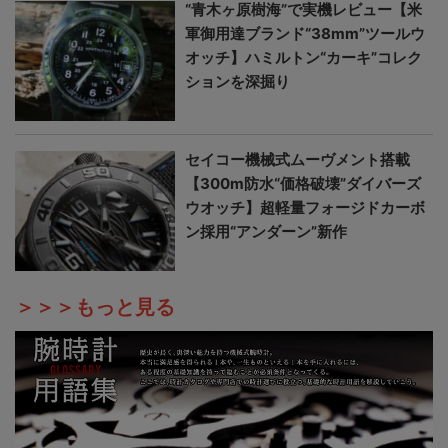
“青木ヶ原樹海”で実機レビュー【米
軍御用達ブランド“38mm”ツールウ
オッチ】ハミルトン“カーキ”コレク
ションを深掘り
セイコー機械式ムーヴメント搭載
【300m防水“価格破壊”ダイバーズ
ウオッチ】超軽量フォージドカーボ
ン採用“アンダーン”新作
＞＞＞もっと見る