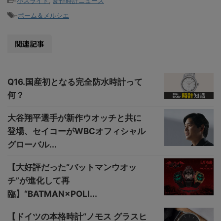
-
小スライド
,
新作時計ニュース
-
ボーム＆メルシエ
関連記事
Q16.国産初となる完全防水時計って
何？
大谷翔平選手が新作ウオッチと共に
登場、セイコーがWBCオフィシャル
グローバル...
【大好評だった“バットマンウオッ
チ”が進化して再
臨】“BATMAN×POLI...
【ドイツの本格時計“ノモス グラスヒ