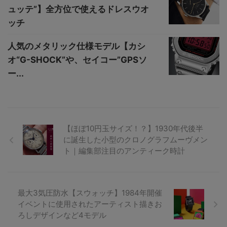
ュッテ”】全方位で使えるドレスウオ
ッチ
人気のメタリック仕様モデル【カシ
オ“G-SHOCK”や、セイコー”GPSソ
ー...
【ほぼ10円玉サイズ！？】1930年代後半
に誕生した小型のクロノグラフムーヴメン
ト｜編集部注目のアンティーク時計
最大3気圧防水【スウォッチ】1984年開催
イベントに使用されたアーティスト描きお
ろしデザインなど4モデル