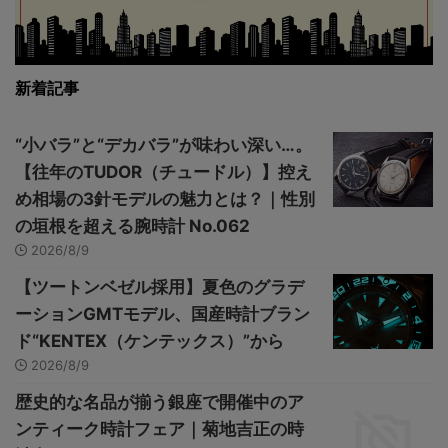
新着記事
“小バラ”と“デカバラ”が味わい深い…。
【往年のTUDOR（チュードル）】控え
め相場の3針モデルの魅力とは？｜性別
の垣根を超える腕時計 No.062
2026/8/9
【ツートンベゼル採用】夏色のグラデ
ーションGMTモデル、国産時計ブラン
ド“KENTEX（ケンテックス）”から
2026/8/9
歴史的な名品が揃う銀座で開催中のア
ンティーク時計フェア｜菊地吉正の時