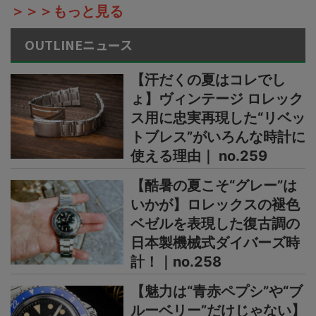
＞＞＞もっと見る
OUTLINEニュース
【汗だくの夏はコレでし
ょ】ヴィンテージ ロレック
ス用に忠実再現した“リベッ
トブレス”がいろんな時計に
使える理由｜ no.259
【酷暑の夏こそ“グレー”は
いかが】ロレックスの褪色
ベゼルを表現した復古調の
日本製機械式ダイバーズ時
計！｜no.258
【魅力は“青赤ペプシ”や“ブ
ルーベリー”だけじゃない】