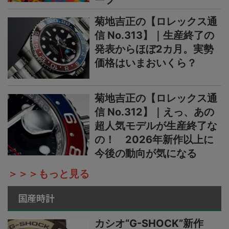
ーフ
菊地吉正の【ロレックス通
信 No.313】｜生産終了の
発表からほぼ2カ月。実勢
価格はいまおいくら？
菊地吉正の【ロレックス通
信 No.312】｜えっ、あの
超人気モデルが生産終了な
の！ 2026年新作以上に
今後の動向が気になる
＞＞＞もっと見る
国産時計
カシオ“G-SHOCK”新作