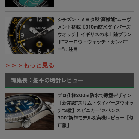
シチズン・ミヨタ製“高機能”ムーヴ
メント搭載【310m防水ダイバーズ
ウオッチ】イギリスの未上陸ブラン
ド“マーロウ・ウォッチ・カンパニ
ー”に注目
＞＞＞もっと見る
編集長：船平の時計レビュー
プロ仕様300m防水で薄型デザイン
【新常識“スリム・ダイバーズウオッ
チ”3種】スピニカー“スペンス
300”新作モデルを実機レビュー【修
正版】