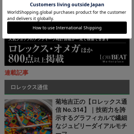
連載記事
ロレックス通信
菊地吉正の【ロレックス通
信 No.314】｜技術力を誇
示するグラフィカルで繊細
なジュビリーダイアルモチ