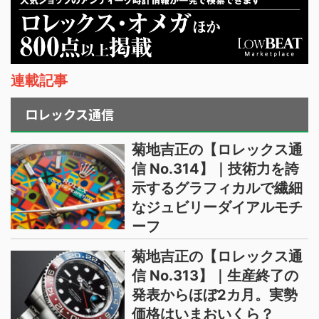
連載記事
ロレックス通信
菊地吉正の【ロレックス通
信 No.314】｜技術力を誇
示するグラフィカルで繊細
なジュビリーダイアルモチ
ーフ
菊地吉正の【ロレックス通
信 No.313】｜生産終了の
発表からほぼ2カ月。実勢
価格はいまおいくら？