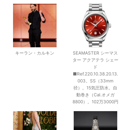
キーラン・カルキン
SEAMASTER シーマス
ター アクアテラ シェー
ド
■Ref.220.10.38.20.13.
003。SS（33mm
径）。15気圧防水。自
動巻き（Cal.オメガ
8800）。102万3000円