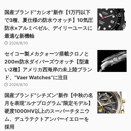
国産ブランド“カシオ”新作【1万円以下
で3種、夏仕様の防水ウオッチ】10気圧
防水×アルミベゼル、デイリーユースに
最適な新機軸
2026/8/10
セイコー製メカクォーツ搭載クロノと
200m防水ダイバーズウオッチ【型違
い2種】アメリカ西海岸の未上陸ブラン
ド、“Vaer Watches”に注目
2026/8/10
国産ブランド“シチズン”新作【中秋の名
月を表現“ルナプログラム”限定モデル】
硬度1000HV以上のスーパーチタニウ
ム、デュラテクトアンバーイエローを
採用