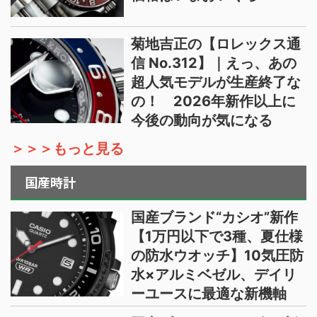
菊地吉正の【ロレックス通
信 No.312】｜えっ、あの
超人気モデルが生産終了な
の！ 2026年新作以上に
今後の動向が気になる
＞＞＞もっと見る
国産時計
国産ブランド“カシオ”新作
【1万円以下で3種、夏仕様
の防水ウオッチ】10気圧防
水×アルミベゼル、デイリ
ーユースに最適な新機軸