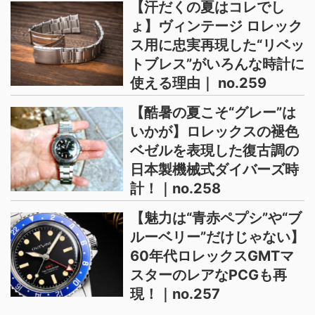
【汗だくの夏はコレでし
ょ】ヴィンテージ ロレック
ス用に忠実再現した“リベッ
トブレス”がいろんな時計に
使える理由｜ no.259
【酷暑の夏こそ“グレー”は
いかが】ロレックスの褪色
ベゼルを表現した復古調の
日本製機械式ダイバーズ時
計！｜no.258
【魅力は“青赤ペプシ”や“ブ
ルーベリー”だけじゃない】
60年代ロレックスGMTマ
スターのレアなPCGも再
現！｜no.257