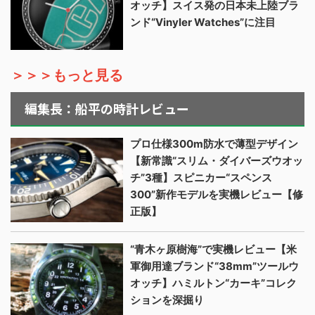
オッチ】スイス発の日本未上陸ブラ
ンド“Vinyler Watches”に注目
＞＞＞もっと見る
編集長：船平の時計レビュー
プロ仕様300m防水で薄型デザイン
【新常識“スリム・ダイバーズウオッ
チ”3種】スピニカー“スペンス
300”新作モデルを実機レビュー【修
正版】
“青木ヶ原樹海”で実機レビュー【米
軍御用達ブランド“38mm”ツールウ
オッチ】ハミルトン“カーキ”コレク
ションを深掘り