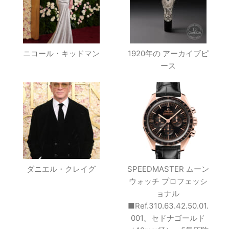
ニコール・キッドマン
1920年の
アーカイブピ
ース
ダニエル・クレイグ
SPEEDMASTER ムーン
ウォッチ プロフェッシ
ョナル
■Ref.310.63.42.50.01.
001。セドナゴールド