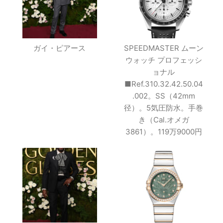
ガイ・ピアース
SPEEDMASTER ムーン
ウォッチ プロフェッシ
ョナル
■Ref.310.32.42.50.04
.002。SS（42mm
径）。5気圧防水。手巻
き（Cal.オメガ
3861）。119万9000円