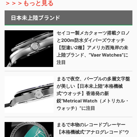
＞＞＞もっと見る
日本未上陸ブランド
セイコー製メカクォーツ搭載クロノ
と200m防水ダイバーズウオッチ
【型違い2種】アメリカ西海岸の未
上陸ブランド、“Vaer Watches”に
注目
まるで夜空、パープルの多層文字盤
が美しい【日本未上陸“本格機械
式”ウオッチ】香港発の新
鋭“Metrical Watch（メトリカル・
ウォッチ）”に注目
まるで本物のレコードプレーヤー
【本格機械式“アナログレコード”ウ