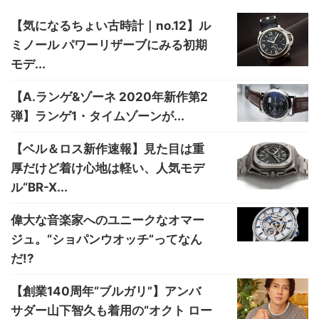
【気になるちょい古時計｜no.12】ル
ミノール パワーリザーブにみる初期
モデ...
【A.ランゲ&ゾーネ 2020年新作第2
弾】ランゲ1・タイムゾーンが...
【ベル＆ロス新作速報】見た目は重
厚だけど着け心地は軽い、人気モデ
ル“BR-X...
偉大な音楽家へのユニークなオマー
ジュ。“ショパンウオッチ”ってなん
だ!?
【創業140周年“ブルガリ”】アンバ
サダー山下智久も着用の“オクト ロー