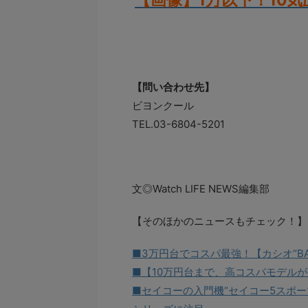
【問い合わせ先】
ビヨンクール
TEL.03-6804-5201
文◎Watch LIFE NEWS編集部
【そのほかのニュースもチェック！】
■3万円台でコスパ最強！【カシオ“BA
■【10万円台まで、高コスパモデル
■セイコーの入門機“セイコー5スポ