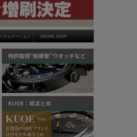
ンフォメーション
ONLINE SHOP
特許取得“耐衝撃”ウオッチなど
KUOE：総まとめ