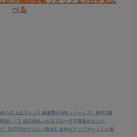
べる
BY-G”上位ライン】耐衝撃G-MS（ジーミズ）新作2種
が勢揃い！】清涼感あふれるブルー文字盤集めました
ーツ”【5万円台でコスパ良好】名作をアップデートした新