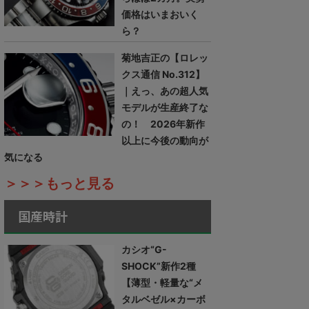
価格はいまおいく
ら？
菊地吉正の【ロレッ
クス通信 No.312】
｜えっ、あの超人気
モデルが生産終了な
の！ 2026年新作
以上に今後の動向が
気になる
＞＞＞もっと見る
国産時計
カシオ“G-
SHOCK”新作2種
【薄型・軽量な“メ
タルベゼル×カーボ