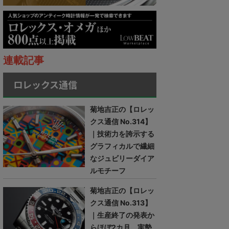
連載記事
ロレックス通信
菊地吉正の【ロレッ
クス通信 No.314】
｜技術力を誇示する
グラフィカルで繊細
なジュビリーダイア
ルモチーフ
菊地吉正の【ロレッ
クス通信 No.313】
｜生産終了の発表か
らほぼ2カ月。実勢