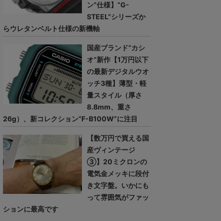
ン”仕様】“G-
STEEL”シリーズか
らウレタンベルト仕様の新機軸
国産ブランド“カシ
オ”新作【1万円以下
の最新デジタルウオ
ッチ3種】薄型・軽
量スタイル（厚さ
8.8mm、重さ
26g）、新コレクション“F-B100W”に注目
【数万円で買える国
産ヴィンテージ
③】20ミクロンの
電気金メッキに段付
き文字盤。いかにも
って雰囲気がファッ
ションに最高です