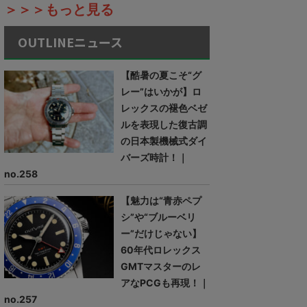
＞＞＞もっと見る
OUTLINEニュース
【酷暑の夏こそ“グ
レー”はいかが】ロ
レックスの褪色ベゼ
ルを表現した復古調
の日本製機械式ダイ
バーズ時計！｜
no.258
【魅力は“青赤ペプ
シ”や“ブルーベリ
ー”だけじゃない】
60年代ロレックス
GMTマスターのレ
アなPCGも再現！｜
no.257