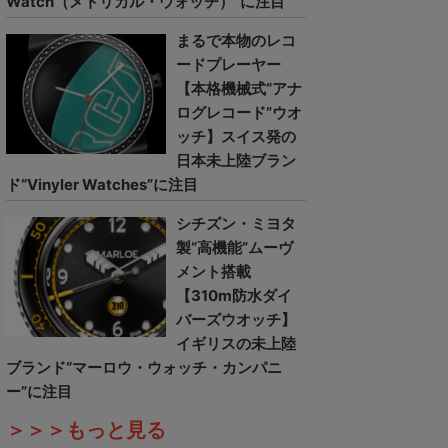
Watch（メトリカル・ウォッチ）”に注目
まるで本物のレコ
ードプレーヤー
【本格機械式“アナ
ログレコード”ウオ
ッチ】スイス発の
日本未上陸ブラン
ド“Vinyler Watches”に注目
シチズン・ミヨタ
製“高機能”ムーヴ
メント搭載
【310m防水ダイ
バーズウオッチ】
イギリスの未上陸
ブランド“マーロウ・ウォッチ・カンパニ
ー”に注目
＞＞＞もっと見る